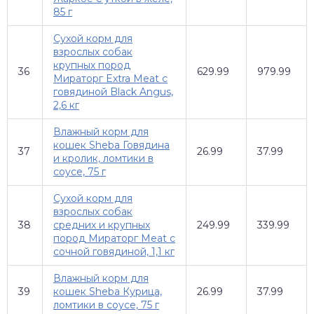
85 г
Сухой корм для
взрослых собак
крупных пород
36
629.99
979.99
Мираторг Extra Meat с
говядиной Black Angus,
2,6 кг
Влажный корм для
кошек Sheba Говядина
37
26.99
37.99
и кролик, ломтики в
соусе, 75 г
Сухой корм для
взрослых собак
38
средних и крупных
249.99
339.99
пород Мираторг Meat с
сочной говядиной, 1,1 кг
Влажный корм для
39
кошек Sheba Курица,
26.99
37.99
ломтики в соусе, 75 г