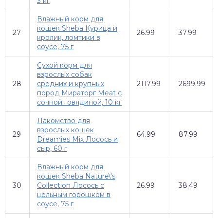
3 кг
Влажный корм для
кошек Sheba Курица и
27
26.99
37.99
кролик, ломтики в
соусе, 75 г
Сухой корм для
взрослых собак
28
средних и крупных
2117.99
2699.99
пород Мираторг Meat с
сочной говядиной, 10 кг
Лакомство для
взрослых кошек
29
64.99
87.99
Dreamies Mix Лосось и
сыр, 60 г
Влажный корм для
кошек Sheba Nature\'s
30
Collection Лосось с
26.99
38.49
цельным горошком в
соусе, 75 г