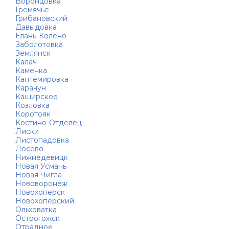
Воронцовка
Гремячье
Грибановский
Давыдовка
Елань-Колено
Заболотовка
Землянск
Калач
Каменка
Кантемировка
Карачун
Каширское
Козловка
Коротояк
Костино-Отделец
Лиски
Листопадовка
Лосево
Нижнедевицк
Новая Усмань
Новая Чигла
Нововоронеж
Новохоперск
Новохопёрский
Ольховатка
Острогожск
Отрадное