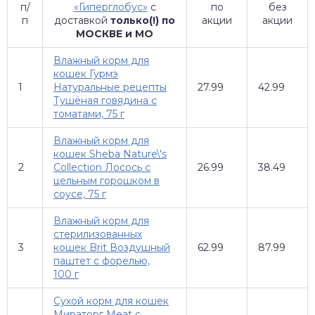
п/
«Гиперглобус»
с
по
без
п
доставкой
только(!) по
акции
акции
МОСКВЕ и МО
Влажный корм для
кошек Гурмэ
1
Натуральные рецепты
27.99
42.99
Тушёная говядина с
томатами, 75 г
Влажный корм для
кошек Sheba Nature\'s
2
Collection Лосось с
26.99
38.49
цельным горошком в
соусе, 75 г
Влажный корм для
стерилизованных
3
кошек Brit Воздушный
62.99
87.99
паштет с форелью,
100 г
Сухой корм для кошек
Мираторг Meat с