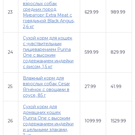
взрослых собак
средних пород
23
629.99
989.99
Мираторг Extra Meat с
говядиной Black Angus,
2,6 кг
Сухой корм для кошек
с чувствительным
пищеварением Purina
24
599.99
829.99
One с высоким
содержанием индейки
с рисом, 1,5 кг
Влажный корм для
взрослых собак Cesar
25
27.99
41.99
Ягнёнок с овощами в
соусе, 85 г
Сухой корм для
домашних кошек
Purina One с высоким
26
1099.99
1529.99
содержанием индейки
и цельными злаками,