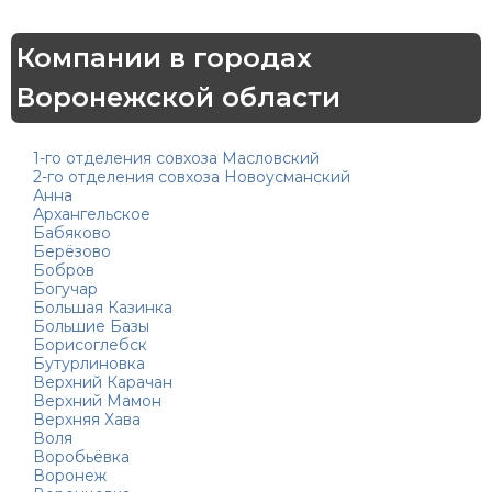
Компании в городах
Воронежской области
1-го отделения совхоза Масловский
2-го отделения совхоза Новоусманский
Анна
Архангельское
Бабяково
Берёзово
Бобров
Богучар
Большая Казинка
Большие Базы
Борисоглебск
Бутурлиновка
Верхний Карачан
Верхний Мамон
Верхняя Хава
Воля
Воробьёвка
Воронеж