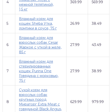
4
369.99
569.99
нежной телятиной,
1,5 кг
Влажный корм для
5
кошек Sheba Утка,
26.99
38.49
ломтики в соусе, 75 г
Влажный корм для
взрослых собак Cesar
6
27.99
43.49
Жаркое с уткой в желе,
85 г
Влажный корм для
стерилизованных
7
кошек Purina One
27.99
38.99
Говядина с морковью,
75 г
Сухой корм для
взрослых собак
крупных пород
8
629.99
979.99
Мираторг Extra Meat с
говядиной Black Angus,