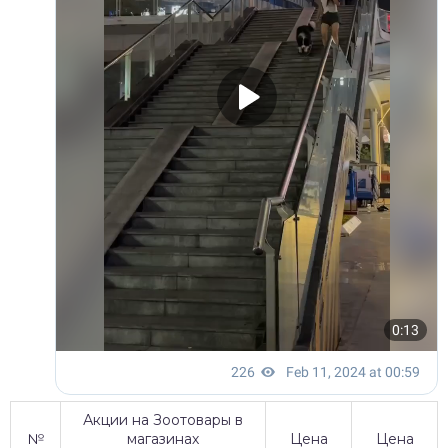
Акции на Зоотовары в
№
магазинах
Цена
Цена