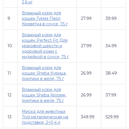
2,6 кг
Влажный корм для
9
кошек Гурмэ Перл
27.99
39.99
Креветка в соусе, 75 г
Влажный корм для
кошек Perfect Fit Для
10
красивой шерсти и
27.99
34.99
здоровой кожи с
индейкой в соусе, 75 г
Влажный корм для
11
кошек Sheba Курица,
26.99
38.49
ломтики в желе, 75 г
Влажный корм для
12
кошек Sheba Кролик,
26.99
37.99
ломтики в желе, 75 г
Миска для животных
13
Triol металлическая на
349.99
529.99
подставке, 2×0,4 л