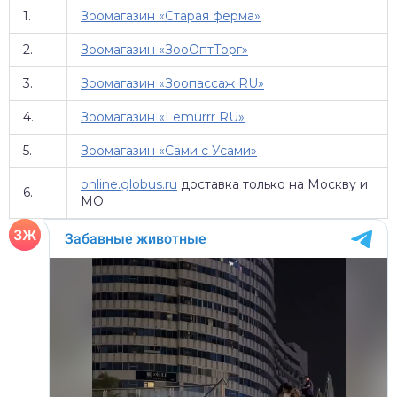
1.
Зоомагазин «Старая ферма»
2.
Зоомагазин «ЗооОптТорг»
3.
Зоомагазин «Зоопассаж RU»
4.
Зоомагазин «Lemurrr RU»
5.
Зоомагазин «Сами с Усами»
online.globus.ru
доставка только на Москву и
6.
МО