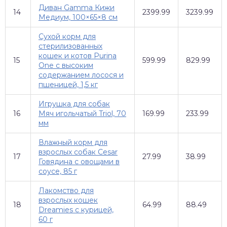
Диван Gamma Кижи
14
2399.99
3239.99
Медиум, 100×65×8 см
Сухой корм для
стерилизованных
кошек и котов Purina
15
599.99
829.99
One с высоким
содержанием лосося и
пшеницей, 1,5 кг
Игрушка для собак
16
Мяч игольчатый Triol, 70
169.99
233.99
мм
Влажный корм для
взрослых собак Cesar
17
27.99
38.99
Говядина с овощами в
соусе, 85 г
Лакомство для
взрослых кошек
18
64.99
88.49
Dreamies с курицей,
60 г