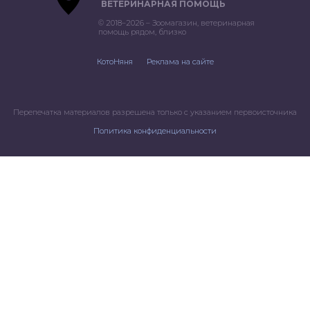
ВЕТЕРИНАРНАЯ ПОМОЩЬ
© 2018–2026 – Зоомагазин, ветеринарная
помощь рядом, близко
КотоНяня
Реклама на сайте
Перепечатка материалов разрешена только с указанием первоисточника
Политика конфиденциальности