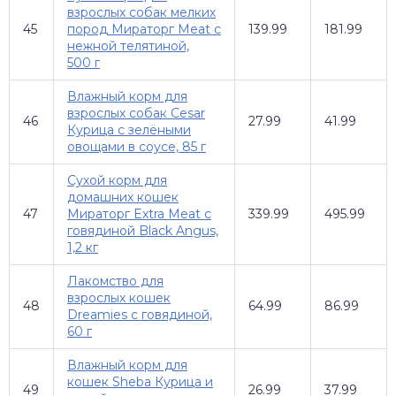
взрослых собак мелких
45
пород Мираторг Meat c
139.99
181.99
нежной телятиной,
500 г
Влажный корм для
взрослых собак Cesar
46
27.99
41.99
Курица с зелёными
овощами в соусе, 85 г
Сухой корм для
домашних кошек
47
Мираторг Extra Meat с
339.99
495.99
говядиной Black Angus,
1,2 кг
Лакомство для
взрослых кошек
48
64.99
86.99
Dreamies с говядиной,
60 г
Влажный корм для
кошек Sheba Курица и
49
26.99
37.99