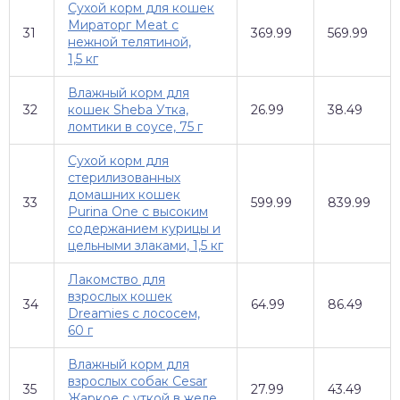
Сухой корм для кошек
Мираторг Meat с
31
369.99
569.99
нежной телятиной,
1,5 кг
Влажный корм для
32
кошек Sheba Утка,
26.99
38.49
ломтики в соусе, 75 г
Сухой корм для
стерилизованных
домашних кошек
33
599.99
839.99
Purina One с высоким
содержанием курицы и
цельными злаками, 1,5 кг
Лакомство для
взрослых кошек
34
64.99
86.49
Dreamies с лососем,
60 г
Влажный корм для
взрослых собак Cesar
35
27.99
43.49
Жаркое с уткой в желе,