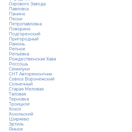
Охрового Завода
Павловск
Панино
Пески
Петропавловка
Поворино
Подгоренский
Пригородный
Рамонь
Репное
Репьёвка
Рождественская Хава
Россошь
Семилуки
СНТ Авторемонтник
Совхоз Воронежский
Солнечный
Старая Меловая
Таловая
Терновка
Троицкое
Хохол
Хохольский
Ширяево
Эртиль
Ямное