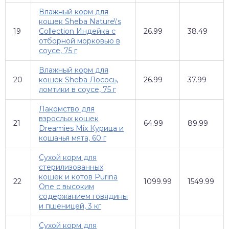
Влажный корм для
кошек Sheba Nature\'s
19
Collection Индейка с
26.99
38.49
отборной морковью в
соусе, 75 г
Влажный корм для
20
кошек Sheba Лосось,
26.99
37.99
ломтики в соусе, 75 г
Лакомство для
взрослых кошек
21
64.99
89.99
Dreamies Mix Курица и
кошачья мята, 60 г
Сухой корм для
стерилизованных
кошек и котов Purina
22
1099.99
1549.99
One с высоким
содержанием говядины
и пшеницей, 3 кг
Сухой корм для