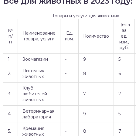
Все для животных в 2023 году:
Товары и услуги для животных
Цена
№
за
Наименование
Ед.
п/
Количество
ед.
товара, услуги
изм.
п
изм.,
руб.
1.
Зоомагазин
-
9
5
Питомник
2.
-
8
6
животных
Клуб
3.
любителей
-
7
7
животных
Ветеринарная
4.
-
9
5
лаборатория
Кремация
5.
-
8
7
животных