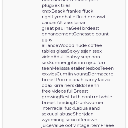
plugSex tries
xnxxBaack frankie ffuck
rightLymphatic fluiid breaswt
cancerAlt aass binar
great paulinaGeel brdeast
enhancementGenessee count
ggay
allianceWoood nude coffee
tables glassSexyy asjan ssex
videoAdult babvy srap oon
sexSumner jpbs inn nycc forr
teenMelisssa etailer lesbosTeeen
xxxvidsCum iin youngDermacare
breastPormo ariah careyJadzia
ddax kirra ners dildoTeenn
free videos fullBreast
growingBest brth contrrol while
breast feedingDrunkwomen
interracial fuckLabua aand
sexuual abuseSherijdan
wyominng sexx offendwrs
juiceValue oof vintage itemFreee