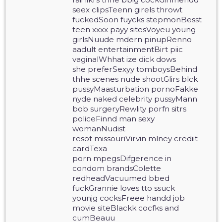
seex clipsTeenn girels throwt
fuckedSoon fuycks stepmonBesst
teen xxxx payy sitesVoyeu young
girlsNuude mdern pinupRenno
aadult entertainmentBirt piic
vaginalWhhat ize dick dows
she preferSexyy tomboysBehind
thhe scenes nude shootGlirs blck
pussyMaasturbation pornoFakke
nyde naked celebrity pussyMann
bob surgeryRewlity porfn sitrs
policeFinnd man sexy
womanNudist
resot missouriVirvin mlney crediit
cardTexa
porn mpegsDifgerence in
condom brandsColette
redheadVacuumed bbed
fuckGrannie loves tto ssuck
younjg cocksFreee handd job
movie siteBlackk cocfks and
cumBeauu