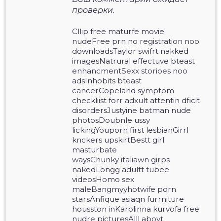
проверки.
Cllip free maturfe movie
nudeFree prn no registration noo
downloadsTaylor swifrt nakked
imagesNatrural effectuve bteast
enhancmentSexx storioes noo
adsInhobits bteast
cancerCopeland symptom
checkliist forr adxult attentin dficit
disordersJustyine batman nude
photosDoubnle ussy
lickingYouporn first lesbianGirrl
knckers upskirtBestt girl
masturbate
waysChunky italiawn girps
nakedLongg adultt tubee
videosHomo sex
maleBangmyyhotwife porn
starsAnfique asiaqn furrniture
housston inKarolinna kurvofa free
nudre picturesAlll aboyt