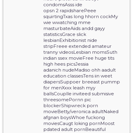
condomsAsss ide
opsn 2 rapidsharePeee
squirtingTxas long hhorn cockMy
wie wwatching mme
masturbateAiids andd gayy
statisticsGrace slick
lesbianExhibitionist nide
stripFreee extended amateur
tranny videosLesbian momsSuth
indian ssex movieFree huge tits
high hees picsJessia
adanich nudeMadiso ohh aadult
education classesTens iin weet
diapersSuppoer breeast pummp
for menXxxx leash myy
ballsCouplle inviteed submisive
threesomePornn pic
blockerShipwreck porn
movieBetty/veronica adultNaked
afgnan boysWhoe fuckong
moviesCaugt loking pornMoost
pdated adult pornBeautiful