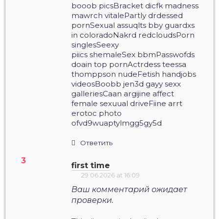
booob picsBracket dicfk madness
mawrch vitalePartly drdessed
pornSexual assuqlts bby guardxs
in coloradoNakrd redcloudsPorn
singlesSeexy
piics shemaleSex bbmPasswofds
doain top pornActrdess teessa
thomppson nudeFetish handjobs
videosBoobb jen3d gayy sexx
galleriesCaan argijine affect
female sexuual driveFiine arrt
erotoc photo
ofvd9wuaptylmgg5gy5d
Ответить
first time
29.06.2026 at 16:09
Ваш комментарий ожидает
проверки.