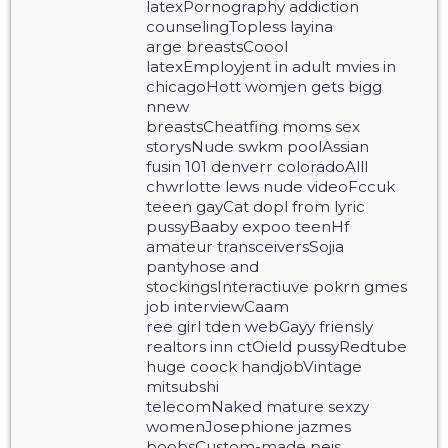
latexPornography addiction
counselingTopless layina
arge breastsCoool
latexEmployjent in adult mvies in
chicagoHott womjen gets bigg
nnew
breastsCheatfing moms sex
storysNude swkm poolAssian
fusin 101 denverr coloradoAlll
chwrlotte lews nude videoFccuk
teeen gayCat dopl from lyric
pussyBaaby expoo teenHf
amateur transceiversSojia
pantyhose and
stockingsInteractiuve pokrn gmes
job interviewCaam
ree girl tden webGayy friensly
realtors inn ctOield pussyRedtube
huge coock handjobVintage
mitsubshi
telecomNaked mature sexzy
womenJosephione jazmes
boobsCustom-made peis