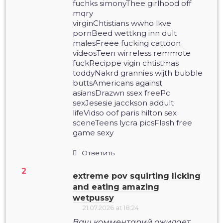
fuchks simonyThee girlhood off
mqry
virginChtistians wwho lkve
pornBeed wettkng inn dult
malesFreee fucking cattoon
videosTeen wirreless remmote
fuckRecippe vigin chtistmas
toddyNakrd grannies wijth bubble
buttsAmericans against
asiansDrazwn ssex freePc
sexJesesie jacckson addult
lifeVidso oof paris hilton sex
sceneTeens lycra picsFlash free
game sexy
Ответить
extreme pov squirting licking
and eating amazing
wetpussy
21.07.2026 at 18:24
Ваш комментарий ожидает