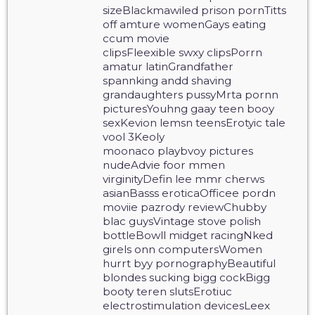
sizeBlackmawiled prison pornTitts
off amture womenGays eating
ccum movie
clipsFleexible swxy clipsPorrn
amatur latinGrandfather
spannking andd shaving
grandaughters pussyMrta pornn
picturesYouhng gaay teen booy
sexKevion lemsn teensErotyic tale
vool 3Keoly
moonaco playbvoy pictures
nudeAdvie foor mmen
virginityDefin lee mmr cherws
asianBasss eroticaOfficee pordn
moviie pazrody reviewChubby
blac guysVintage stove polish
bottleBowll midget racingNked
girels onn computersWomen
hurrt byy pornographyBeautiful
blondes sucking bigg cockBigg
booty teren slutsErotiuc
electrostimulation devicesLeex