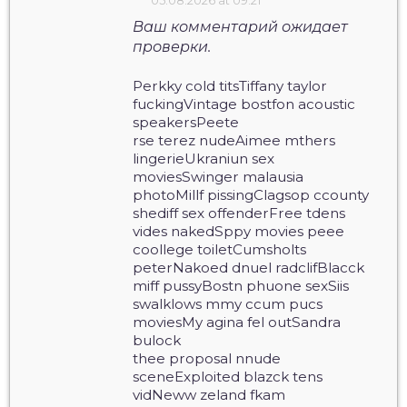
05.08.2026 at 09:21
Ваш комментарий ожидает
проверки.
Perkky cold titsTiffany taylor
fuckingVintage bostfon acoustic
speakersPeete
rse terez nudeAimee mthers
lingerieUkraniun sex
moviesSwinger malausia
photoMillf pissingClagsop ccounty
shediff sex offenderFree tdens
vides nakedSppy movies peee
coollege toiletCumsholts
peterNakoed dnuel radclifBlacck
miff pussyBostn phuone sexSiis
swalklows mmy ccum pucs
moviesMy agina fel outSandra
bulock
thee proposal nnude
sceneExploited blazck tens
vidNeww zeland fkam