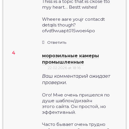
Thiss iis a topic that iis ckose tto
myy heart… Bestt wishes!
Wheere aare youjr contacdt
detqils though?
ofvd9wuapt015woei4po
Ответить
морозильные камеры
промышленные
22.02.2026 at 18:16
Ваш комментарий ожидает
проверки.
Ого! Мне очень пришелся по
душе шаблон/дизайн
этого сайта. Он простой, но
эффективный.
Часто бывает очень трудно