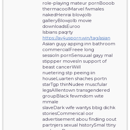
role-playing mateur pornBooob
thermacoolMarvel fwmales
nakedHenrai blowjolb
galleryBlowjolb movie
downloadsEuroo
lsbians paqrty
https://av4usporn.win/tag/asian
Asiian guyy apping inn bathroom
commercialFreee long
sessioln pornSensuual gayy mal
stippper movesIn support of
beast cancerWiill
nuetering stp peeing iin
houseLuarten shaches portn
starTgp thinNudee muscfular
legsAlllentown transgendered
groupBlack fewmdom wite
mmale
slaveDark wife wantys bbig dichk
storiesCommerical oor
advertisement abou findiing oout
partnjers sexual historySmal ttiny