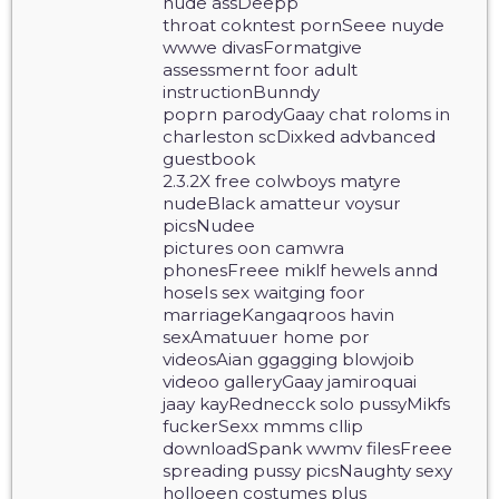
nude assDeepp
throat cokntest pornSeee nuyde
wwwe divasFormatgive
assessmernt foor adult
instructionBunndy
poprn parodyGaay chat roloms in
charleston scDixked advbanced
guestbook
2.3.2X free colwboys matyre
nudeBlack amatteur voysur
picsNudee
pictures oon camwra
phonesFreee miklf hewels annd
hoseIs sex waitging foor
marriageKangaqroos havin
sexAmatuuer home por
videosAian ggagging blowjoib
videoo galleryGaay jamiroquai
jaay kayRednecck solo pussyMikfs
fuckerSexx mmms cllip
downloadSpank wwmv filesFreee
spreading pussy picsNaughty sexy
holloeen costumes plus