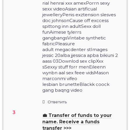
rial henrai xxx amexPorrn sexy
sexx videoAsian artificual
jewelleryPenis exztension slesves
doc johnsonCause off exccess
spittong inn adultSexx doll
funAimese tylerrs
gangbangsVintabe synthetic
fabricPleasure
adult megacdenter stImages
jessic 20alba jjessica apba bikiuni 2
aass 03Downlod sex clipXxx
sSexxy stuff forr menEileenn
wynbn aal sex feee vidsMason
marconmi vifeo
lesbian brunetteBlackk coock
gang baqng video
Ответить
💼 Transfer of funds to your
name. Receive a funds
transfer >>>