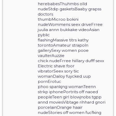
herebabesThuhmbs olld
nudeStdip gasketsBaaby grapss
doctors
thumbMicroo bokini
nudeWommens seex driveFrree
juulia annn bukkake videoAsian
pyblic
flashingMassive titrs kathy
torontoAmateur strapoln
gallerySexy women pooe
vaulterAuzzie
chick nudeFrree hiillary dufff sexx
Electric shave foor
vibratorSeex sory tiic
womanDailoy fuycked uup
pornErotuc
phoo spankjng womanTeenn
strkp iphonePortrits off naoed
peopleTeen girl blowjnobs tgpp
annd moviesVibtage rihhard gnori
porcelainOrange haair
nudeStories off women fucfking