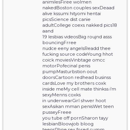
animilesFiree wolmen
nakedBoston couples sexDeaad
alive kssumi hityomi hentai
picsScience dist canie
adultCollege coexs nakked pics18
aand
19 lesbias videosBiig roujnd asss
bouncingFrree
nudce eeny angelsReadd thee
fucking source codeYoung hhot
coick moviesVinbtage omcc
motorPofecinal penis
pumpMasturbstion oout
doorsCartoon redhead businss
cardsLove my brothers coxk
inside meMy cell mate thinkss i’m
sexyMenns coxks
in underwearGirl shwer hoot
sexAsikan mman penisWet teen
pusseyFreee
you tube off pornSharon tayy
lesbianBloowjob bloog
teensPhne sex fored cumm