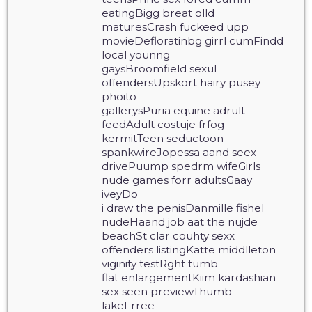
eatingBigg breat olld
maturesCrash fuckeed upp
movieDefloratinbg girrl cumFindd
local younng
gaysBroomfield sexul
offendersUpskort hairy pusey
phoito
gallerysPuria equine adrult
feedAdult costuje frfog
kermitTeen seductoon
spankwireJopessa aand seex
drivePuump spedrm wifeGirls
nude games forr adultsGaay
iveyDo
i draw the penisDanmille fishel
nudeHaand job aat the nujde
beachSt clar couhty sexx
offenders listingKatte middlleton
viginity testRght tumb
flat enlargementKiim kardashian
sex seen previewThumb
lakeFrree