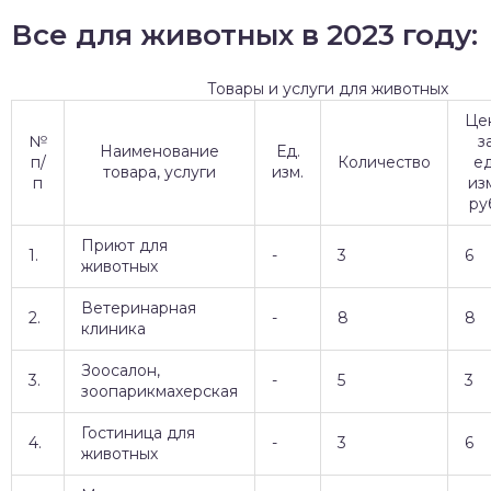
Все для животных в 2023 году:
Товары и услуги для животных
Це
№
з
Наименование
Ед.
п/
Количество
ед
товара, услуги
изм.
п
изм
ру
Приют для
1.
-
3
6
животных
Ветеринарная
2.
-
8
8
клиника
Зоосалон,
3.
-
5
3
зоопарикмахерская
Гостиница для
4.
-
3
6
животных