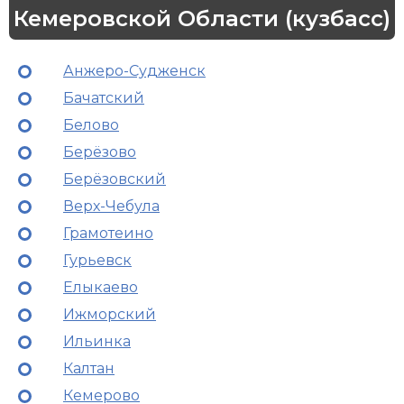
Кемеровской Области (кузбасс)
Анжеро-Судженск
Бачатский
Белово
Берёзово
Берёзовский
Верх-Чебула
Грамотеино
Гурьевск
Елыкаево
Ижморский
Ильинка
Калтан
Кемерово