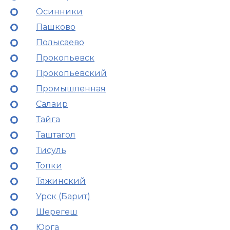
Осинники
Пашково
Полысаево
Прокопьевск
Прокопьевский
Промышленная
Салаир
Тайга
Таштагол
Тисуль
Топки
Тяжинский
Урск (Барит)
Шерегеш
Юрга