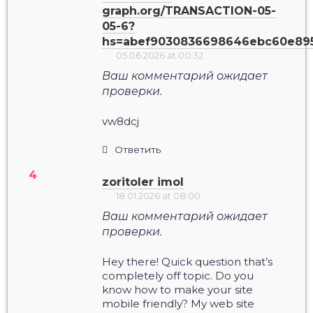
graph.org/TRANSACTION-05-
05-6?
hs=abef9030836698646ebc60e89
05.06.2026 at 00:32
Ваш комментарий ожидает
проверки.
vw8dcj
Ответить
zoritoler imol
18.01.2026 at 08:00
Ваш комментарий ожидает
проверки.
Hey there! Quick question that’s
completely off topic. Do you
know how to make your site
mobile friendly? My web site