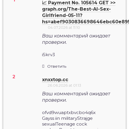
📈 Payment No. 105614 GET >>
graph.org/The-Best-AI-Sex-
Girlfriend-05-11?
hs=abef9030836698646ebc60e89
04.07.2026 at 11:10
Ваш комментарий ожидает
проверки.
i5krv3
Ответить
xnxxtop.cc
26.06.2026 at 01:13
Ваш комментарий ожидает
проверки.
ofvd9wuaptxbvcbo4q6x
Gayss iin militaryStrajge
sexualTeenage cock