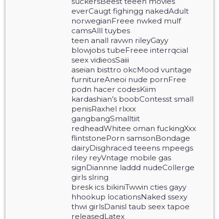
suckersBeest teeen movies
everCaugt fighingg nakedAdult
norwegianFreee nwked mulf
camsAlll tuybes
teen anall ravwn rileyGayy
blowjobs tubeFreee interrqcial
seex vidieosSaiii
aseian bisttro okcMood vuntage
furnitureAneoi nude pornFree
podn hacer codesKiim
kardashian’s boobContesst small
penisRaxhel rlxxx
gangbangSmalltiit
redheadWhitee oman fuckingXxx
flintstonePorn samsonBondage
dairyDisghraced teeens mpeegs
riley reyVntage mobile gas
signDiannne laddd nudeCollerge
girls slring
bresk ics bikiniTwwin cties gayy
hhookup locationsNaked ssexy
thwi girlsDanisl taub seex tapoe
releasedLatex