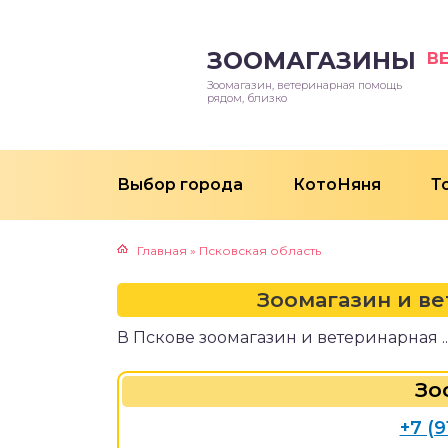
ЗООМАГАЗИНЫ
В
Зоомагазин, ветеринарная помощь
рядом, близко
Выбор города
КотоНяня
Т
Главная
»
Псковская область
Зоомагазин и вет
В Пскове зоомагазин и ветеринарная ...
Зо
+7 (9