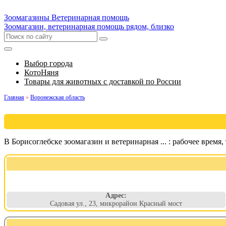
Зоомагазины
Ветеринарная помощь
Зоомагазин, ветеринарная помощь рядом, близко
Выбор города
КотоНяня
Товары для животных с доставкой по России
Главная
»
Воронежская область
В Борисоглебске зоомагазин и ветеринарная ... : рабочее время,
Адрес:
Садовая ул., 23, микрорайон Красный мост