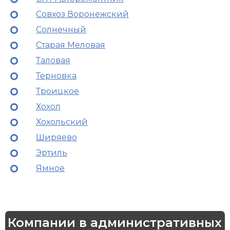
Совхоз Воронежский
Солнечный
Старая Меловая
Таловая
Терновка
Троицкое
Хохол
Хохольский
Ширяево
Эртиль
Ямное
Компании в административных