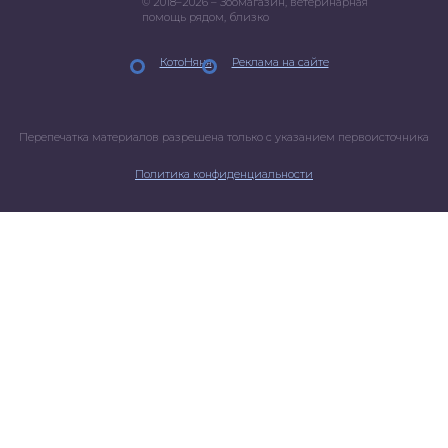
© 2018–2026 – Зоомагазин, ветеринарная
помощь рядом, близко
КотоНяня
Реклама на сайте
Перепечатка материалов разрешена только с указанием первоисточника
Политика конфиденциальности