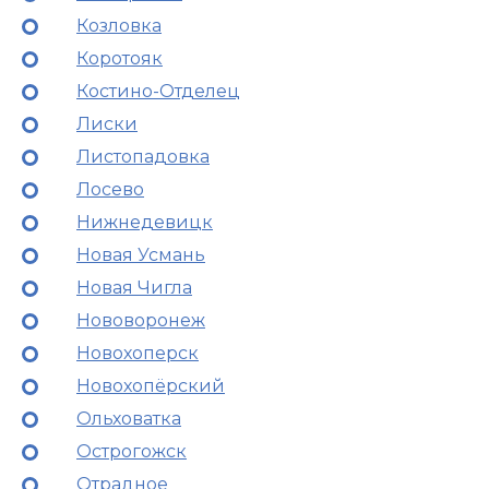
Козловка
Коротояк
Костино-Отделец
Лиски
Листопадовка
Лосево
Нижнедевицк
Новая Усмань
Новая Чигла
Нововоронеж
Новохоперск
Новохопёрский
Ольховатка
Острогожск
Отрадное