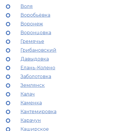
Воля
Воробьёвка
Воронеж
Воронцовка
Гремячье
Грибановский
Давыдовка
Елань-Колено
Заболотовка
Землянск
Калач
Каменка
Кантемировка
Карачун
Каширское