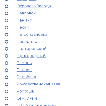
Охрового Завода
Павловск
Панино
Пески
Петропавловка
Поворино
Подгоренский
Пригородный
Рамонь
Репное
Репьёвка
Рождественская Хава
Россошь
Семилуки
СНТ Авторемонтник