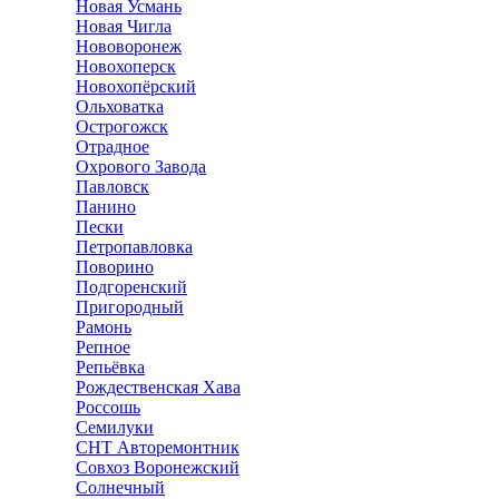
Новая Усмань
Новая Чигла
Нововоронеж
Новохоперск
Новохопёрский
Ольховатка
Острогожск
Отрадное
Охрового Завода
Павловск
Панино
Пески
Петропавловка
Поворино
Подгоренский
Пригородный
Рамонь
Репное
Репьёвка
Рождественская Хава
Россошь
Семилуки
СНТ Авторемонтник
Совхоз Воронежский
Солнечный