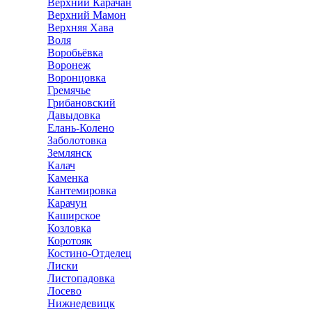
Верхний Карачан
Верхний Мамон
Верхняя Хава
Воля
Воробьёвка
Воронеж
Воронцовка
Гремячье
Грибановский
Давыдовка
Елань-Колено
Заболотовка
Землянск
Калач
Каменка
Кантемировка
Карачун
Каширское
Козловка
Коротояк
Костино-Отделец
Лиски
Листопадовка
Лосево
Нижнедевицк