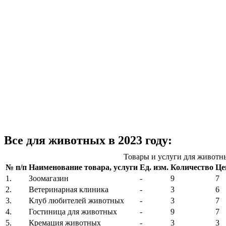
Все для животных в 2023 году:
Товары и услуги для животн
№ п/п
Наименование товара, услуги
Ед. изм.
Количество
Цен
1.
Зоомагазин
-
9
7
2.
Ветеринарная клиника
-
3
6
3.
Клуб любителей животных
-
3
7
4.
Гостиница для животных
-
9
7
5.
Кремация животных
-
3
3