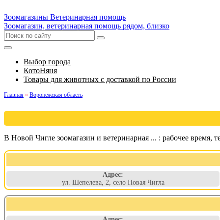
Зоомагазины
Ветеринарная помощь
Зоомагазин, ветеринарная помощь рядом, близко
Выбор города
КотоНяня
Товары для животных с доставкой по России
Главная
»
Воронежская область
В Новой Чигле зоомагазин и ветеринарная ... : рабочее время, т
Адрес:
ул. Шепелева, 2, село Новая Чигла
Адрес: