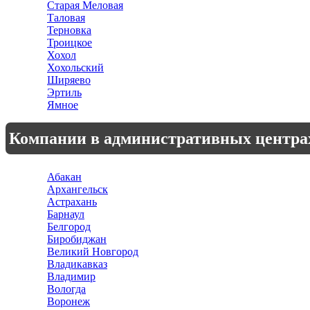
Старая Меловая
Таловая
Терновка
Троицкое
Хохол
Хохольский
Ширяево
Эртиль
Ямное
Компании в административных центра
Абакан
Архангельск
Астрахань
Барнаул
Белгород
Биробиджан
Великий Новгород
Владикавказ
Владимир
Вологда
Воронеж