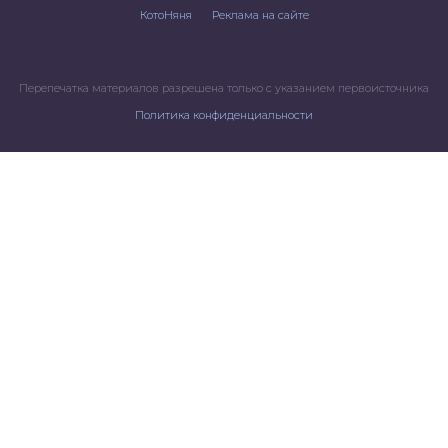
КотоНяня
Реклама на сайте
Перепечатка материалов разрешена только с указанием первоисточника
Политика конфиденциальности