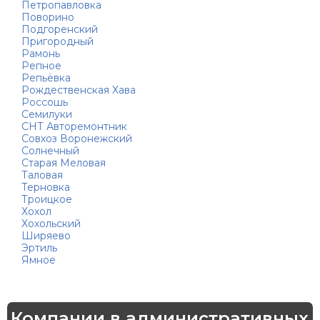
Петропавловка
Поворино
Подгоренский
Пригородный
Рамонь
Репное
Репьёвка
Рождественская Хава
Россошь
Семилуки
СНТ Авторемонтник
Совхоз Воронежский
Солнечный
Старая Меловая
Таловая
Терновка
Троицкое
Хохол
Хохольский
Ширяево
Эртиль
Ямное
Компании в административных