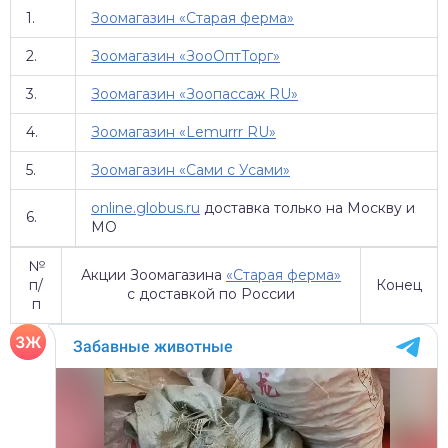
1.
Зоомагазин «Старая ферма»
2.
Зоомагазин «ЗооОптТорг»
3.
Зоомагазин «Зоопассаж RU»
4.
Зоомагазин «Lemurrr RU»
5.
Зоомагазин «Сами с Усами»
online.globus.ru
доставка только на Москву и
6.
МО
№
Акции Зоомагазина
«Старая ферма»
п/
Конец
с доставкой по России
п