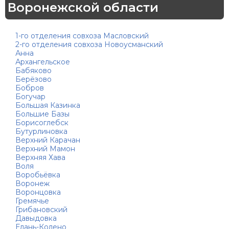
Воронежской области
1-го отделения совхоза Масловский
2-го отделения совхоза Новоусманский
Анна
Архангельское
Бабяково
Берёзово
Бобров
Богучар
Большая Казинка
Большие Базы
Борисоглебск
Бутурлиновка
Верхний Карачан
Верхний Мамон
Верхняя Хава
Воля
Воробьёвка
Воронеж
Воронцовка
Гремячье
Грибановский
Давыдовка
Елань-Колено