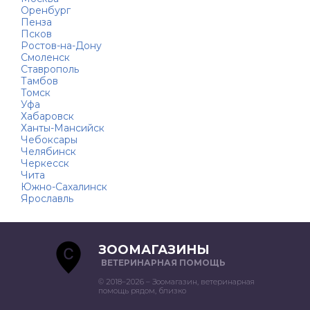
Оренбург
Пенза
Псков
Ростов-на-Дону
Смоленск
Ставрополь
Тамбов
Томск
Уфа
Хабаровск
Ханты-Мансийск
Чебоксары
Челябинск
Черкесск
Чита
Южно-Сахалинск
Ярославль
ЗООМАГАЗИНЫ
ВЕТЕРИНАРНАЯ ПОМОЩЬ
© 2018–2026 – Зоомагазин, ветеринарная
помощь рядом, близко