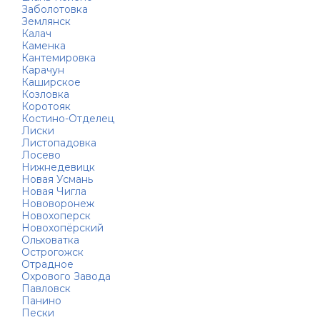
Заболотовка
Землянск
Калач
Каменка
Кантемировка
Карачун
Каширское
Козловка
Коротояк
Костино-Отделец
Лиски
Листопадовка
Лосево
Нижнедевицк
Новая Усмань
Новая Чигла
Нововоронеж
Новохоперск
Новохопёрский
Ольховатка
Острогожск
Отрадное
Охрового Завода
Павловск
Панино
Пески