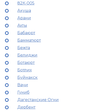
82К-005
Акуша
Арани
Ахты
Бабаюрт
Бамматюрт
Бежта
Белиджи
Ботаюрт
Ботлих
Буйнакск
Вачи
Гуниб
Дагестанские Огни
Дербент