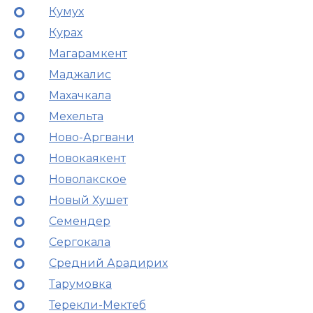
Кумух
Курах
Магарамкент
Маджалис
Махачкала
Мехельта
Ново-Аргвани
Новокаякент
Новолакское
Новый Хушет
Семендер
Сергокала
Средний Арадирих
Тарумовка
Терекли-Мектеб