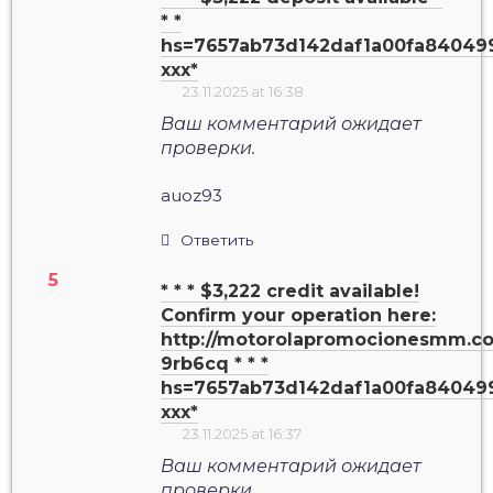
* *
hs=7657ab73d142daf1a00fa84049
ххх*
23.11.2025 at 16:38
Ваш комментарий ожидает
проверки.
auoz93
Ответить
* * * $3,222 credit available!
Confirm your operation here:
http://motorolapromocionesmm.c
9rb6cq * * *
hs=7657ab73d142daf1a00fa84049
ххх*
23.11.2025 at 16:37
Ваш комментарий ожидает
проверки.