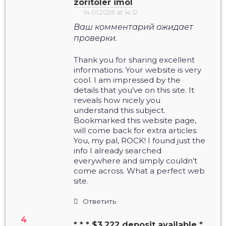
zoritoler imol
14.01.2026 at 14:12
Ваш комментарий ожидает
проверки.
Thank you for sharing excellent
informations. Your website is very
cool. I am impressed by the
details that you’ve on this site. It
reveals how nicely you
understand this subject.
Bookmarked this website page,
will come back for extra articles.
You, my pal, ROCK! I found just the
info I already searched
everywhere and simply couldn’t
come across. What a perfect web
site.
Ответить
* * * $3,222 deposit available *