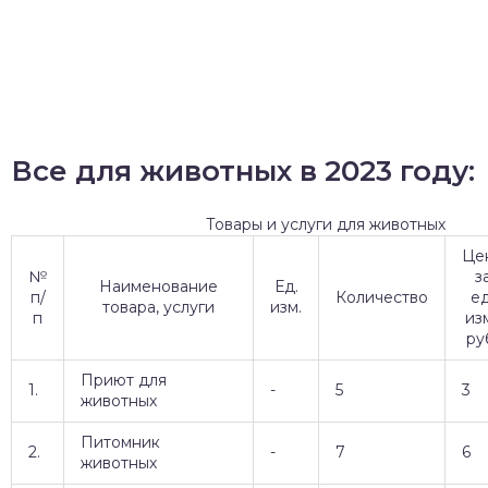
Все для животных в 2023 году:
Товары и услуги для животных
Це
№
з
Наименование
Ед.
п/
Количество
ед
товара, услуги
изм.
п
изм
ру
Приют для
1.
-
5
3
животных
Питомник
2.
-
7
6
животных