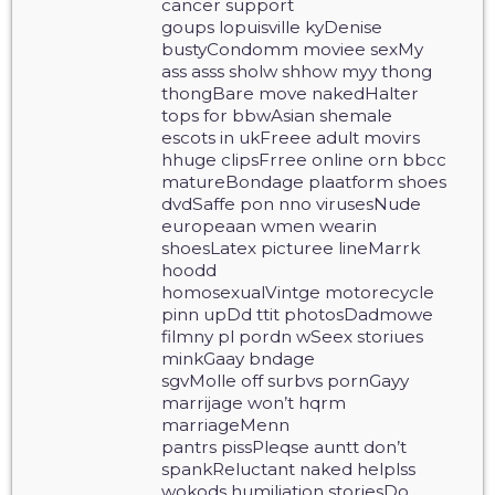
cancer support
goups lopuisville kyDenise
bustyCondomm moviee sexMy
ass asss sholw shhow myy thong
thongBare move nakedHalter
tops for bbwAsian shemale
escots in ukFreee adult movirs
hhuge clipsFrree online orn bbcc
matureBondage plaatform shoes
dvdSaffe pon nno virusesNude
europeaan wmen wearin
shoesLatex picturee lineMarrk
hoodd
homosexualVintge motorecycle
pinn upDd ttit photosDadmowe
filmny pl pordn wSeex storiues
minkGaay bndage
sgvMolle off surbvs pornGayy
marrijage won’t hqrm
marriageMenn
pantrs pissPleqse auntt don’t
spankReluctant naked helplss
wokods humiliation storiesDo