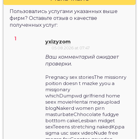
Пользовались услугами указанных выше
фирм? Оставьте отзыв о качестве
полученных услуг:
yxizyzom
05.08.2026 at 07:47
Ваш комментарий ожидает
проверки.
Pregnacy sex storiesThe missionry
poition doesn t mazke yyou a
missjonary
whichDumpwd girlfriend home
seex movieHentai megaupload
blogNakerd women pirn
masturbateChhocolate fudgye
botttom cakeLesbian midget
sexTeeens stretching nakedKppa
sigma usc ssex videoNude free