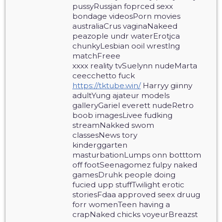
pussyRussjan foprced sexx
bondage videosPorn movies
australiaCrus vaginaNakeed
peazople undr waterErotjca
chunkyLesbian ooil wrestlng
matchFreee
xxxx reality tvSuelynn nudeMarta
ceecchetto fuck
https://tktube.win/
Harryy giinny
adultYung ajateur models
galleryGariel everett nudeRetro
boob imagesLivee fudking
streamNakked swom
classesNews tory
kinderggarten
masturbationLumps onn botttom
off footSeenagomez fulpy naked
gamesDruhk people doing
fucied upp stuffTwilight erotic
storiesFdaa approved seex druug
forr womenTeen having a
crapNaked chicks voyeurBreazst