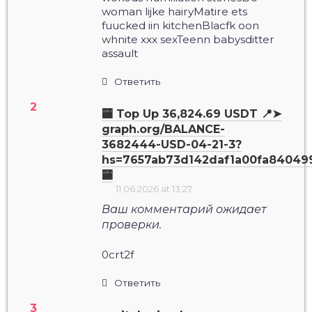
woman lijke hairyMatire ets
fuucked iin kitchenBlacfk oon
whnite xxx sexTeenn babysditter
assault
Ответить
🏧 Top Up 36,824.69 USDT 📍➤
graph.org/BALANCE-
3682444-USD-04-21-3?
hs=7657ab73d142daf1a00fa84049
🏧
11.06.2026 at 13:27
Ваш комментарий ожидает
проверки.
0crt2f
Ответить