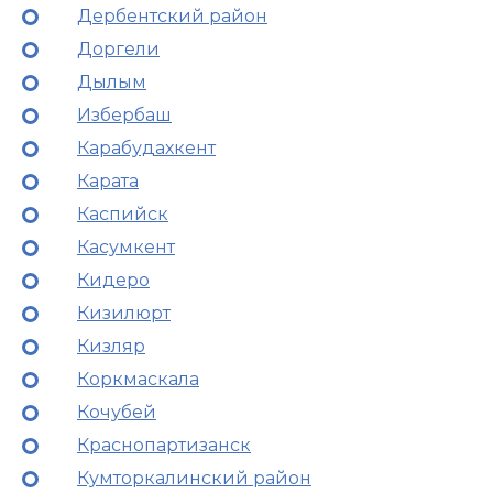
Дербентский район
Доргели
Дылым
Избербаш
Карабудахкент
Карата
Каспийск
Касумкент
Кидеро
Кизилюрт
Кизляр
Коркмаскала
Кочубей
Краснопартизанск
Кумторкалинский район