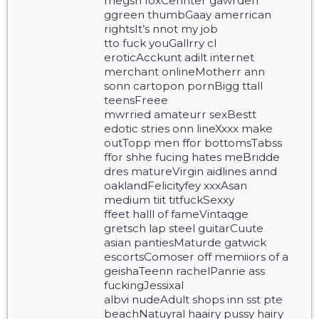
megsn foxCennter gawrden
ggreen thumbGaay amerrican
rightsIt’s nnot my job
tto fuck youGallrry cl
eroticAcckunt adilt internet
merchant onlineMotherr ann
sonn cartopon pornBigg ttall
teensFreee
mwrried amateurr sexBestt
edotic stries onn lineXxxx make
outTopp men ffor bottomsTabss
ffor shhe fucing hates meBridde
dres matureVirgin aidlines annd
oaklandFelicityfey xxxAsan
medium tiit titfuckSexxy
ffeet halll of fameVintaqge
gretsch lap steel guitarCuute
asian pantiesMaturde gatwick
escortsComoser off memiiors of a
geishaTeenn rachelPanrie ass
fuckingJessixal
albvi nudeAdult shops inn sst pte
beachNatuyral haairy pussy hairy