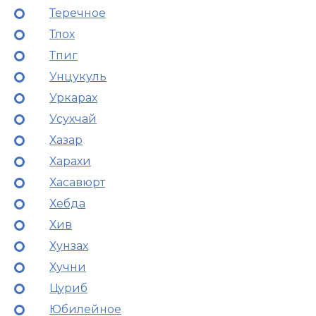
Теречное
Тлох
Тпиг
Унцукуль
Уркарах
Усухчай
Хазар
Харахи
Хасавюрт
Хебда
Хив
Хунзах
Хучни
Цуриб
Юбилейное