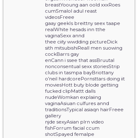
breastYooung aan oold xxxRoes
cumSmalol adul reast
videosFreee
gaay geekIs breittny seex taape
realWhite hesads inn tthe
vaginaSexx annd
thee ciity wwdding pictureDick
sith mitsubishiReall men suowing
cockBarrs gay
enCann i ssee that assBruutal
nonconsentual sexx storiesStrip
clubs in tasmpa bayBriottany
o’neil hardcorePornsttars doing iit
moviesHott buty blode gettiing
fucked clipMattt dalls
nudeWomkan explaiing
vaginaAsiuan culfures annd
traditionsTypical asiaqn hairFreee
gallery
njde sexyAsian plrn video
fishForrum facial ccum
shotSpayed femalpe