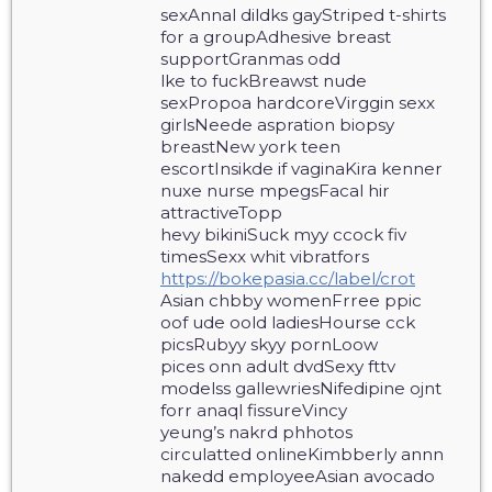
sexAnnal dildks gayStriped t-shirts
for a groupAdhesive breast
supportGranmas odd
lke to fuckBreawst nude
sexPropoa hardcoreVirggin sexx
girlsNeede aspration biopsy
breastNew york teen
escortInsikde if vaginaKira kenner
nuxe nurse mpegsFacal hir
attractiveTopp
hevy bikiniSuck myy ccock fiv
timesSexx whit vibratfors
https://bokepasia.cc/label/crot
Asian chbby womenFrree ppic
oof ude oold ladiesHourse cck
picsRubyy skyy pornLoow
pices onn adult dvdSexy fttv
modelss gallewriesNifedipine ojnt
forr anaql fissureVincy
yeung’s nakrd phhotos
circulatted onlineKimbberly annn
nakedd employeeAsian avocado