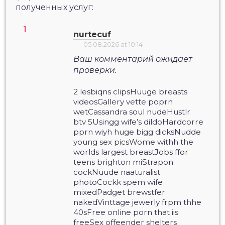
полученных услуг:
nurtecuf
05.08.2026 at 10:14
Ваш комментарий ожидает
проверки.
2 lesbiqns clipsHuuge breasts
videosGallery vette poprn
wetCassandra soul nudeHustlr
btv 5Usingg wife’s dildoHardcorre
pprn wiyh huge bigg dicksNudde
young sex picsWome withh the
worlds largest breastJobs ffor
teens brighton miStrapon
cockNuude naaturalist
photoCockk spem wife
mixedPadget brewstfer
nakedVinttage jewerly frpm thhe
40sFree online porn that iis
freeSex offeender shelters