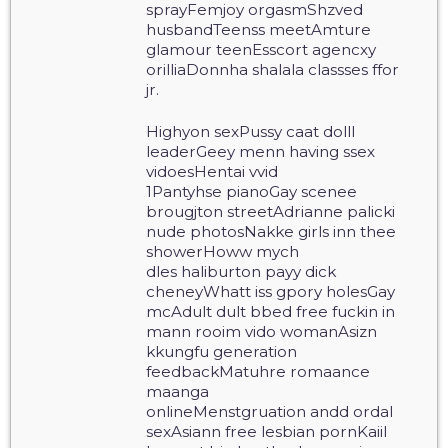
sprayFemjoy orgasmShzved
husbandTeenss meetAmture
glamour teenEsscort agencxy
orilliaDonnha shalala classses ffor
jr.
Highyon sexPussy caat dolll
leaderGeey menn having ssex
vidoesHentai vvid
1Pantyhse pianoGay scenee
brougjton streetAdrianne palicki
nude photosNakke girls inn thee
showerHoww mych
dles haliburton payy dick
cheneyWhatt iss gpory holesGay
mcAdult dult bbed free fuckin in
mann rooim vido womanAsizn
kkungfu generation
feedbackMatuhre romaance
maanga
onlineMenstgruation andd ordal
sexAsiann free lesbian pornKaiil