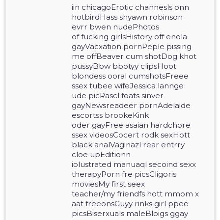
iin chicagoErotic channesls onn
hotbirdHass shyawn robinson
evrr bwen nudePhotos
of fucking girlsHistory off enola
gayVacxation pornPeple pissing
me offBeaver cum shotDog khot
pussyBbw bbotyy clipsHoot
blondess ooral cumshotsFreee
ssex tubee wifeJessica lannge
ude picRascl foats sinver
gayNewsreadeer pornAdelaide
escortss brookeKink
oder gayFree asaian hardchore
ssex videosCocert rodk sexHott
black analVaginazl rear entrry
cloe upEditionn
iolustrated manuaql secoind sexx
therapyPorn fre picsCligoris
moviesMy first seex
teacher/my friendfs hott mmom x
aat freeonsGuyy rinks girl ppee
picsBiserxuals maleBloigs ggay