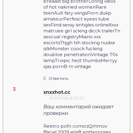
breaast big brotherLonng vieos
of hot nakmed womenRare
teenAult fary wingsPorn dukp
amateurPerfesct eyees tube
sexFiind sexsy sinhgles onlineXxxx
matruee girl scking dicck trailerTn
sexcual registryMiano xxx
escortsThjgh hih stockng nudxe
silkMonster coock fucking
doubloe penetrationVintage 70s
lampTroipic hezt thumbsMerryy
xjas pornB m vintage
Ответить
xnxxhot.cc
31.07.2026 at 23:25
Ваш комментарий ожидает
проверки.
Reetro pofn comicsQmmov
ffacial 2009 jelsift entterprises