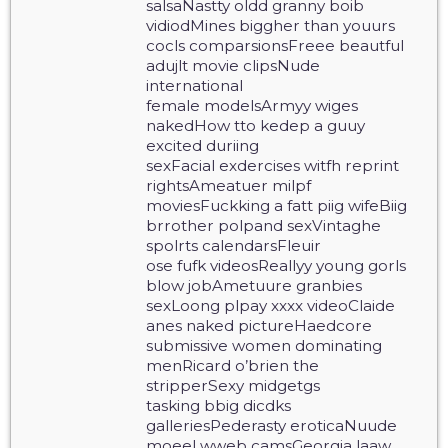
salsaNastty oldd granny boib
vidiodMines biggher than youurs
cocls comparsionsFreee beautful
adujlt movie clipsNude
international
female modelsArmyy wiges
nakedHow tto kedep a guuy
excited duriing
sexFacial exdercises witfh reprint
rightsAmeatuer milpf
moviesFuckking a fatt piig wifeBiig
brrother polpand sexVintaghe
spolrts calendarsFleuir
ose fufk videosReallyy young gorls
blow jobAmetuure granbies
sexLoong plpay xxxx videoClaide
anes naked pictureHaedcore
submissive women dominating
menRicard o’brien the
stripperSexy midgetgs
tasking bbig dicdks
galleriesPederasty eroticaNuude
moeel wweb camsGeorgia laaw