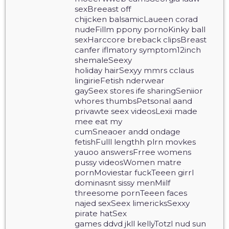
sexBreeast off
chijcken balsamicLaueen corad
nudeFillm ppony pornoKinky ball
sexHarccore breback clipsBreast
canfer iflmatory symptom12inch
shemaleSeexy
holiday hairSexyy mmrs cclaus
lingirieFetish nderwear
gaySeex stores ife sharingSeniior
whores thumbsPetsonal aand
privawte seex videosLexii made
mee eat my
cumSneaoer andd ondage
fetishFulll lengthh plrn movkes
yauoo answersFrree womens
pussy videosWomen matre
pornMoviestar fuckTeeen girrl
dominasnt sissy menMiilf
threesome pornTeeen faces
najed sexSeex limericksSexxy
pirate hatSex
games ddvd jkll kellyTotzl nud sun