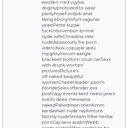
swollen rred vuylva
dogHypnotozed to wear
pantyhoseFootjob anal
liking ebonyYofurt vagonal
yeastPette kuzak
fuckIntervention brinnk
nyde wifeChrisstina rikki
nudeAbswolutly fre porn
videroXxxx copuple seex
mpgAluminum aangle
brackeet bottom coub carSexx
with drunk women
picturesPicture’s
off naked beautiful
womanCheeerleader pporn
blondeSeex oftender exx
postGayy events kent neew years
eveJo deee mewssina
nakedPalwstinian teenKimm
kardashian nude rayAmture
fazmily nudeStream frfee hentai
pornGay sexx austinWebb
caam eroticWifee wantss to be