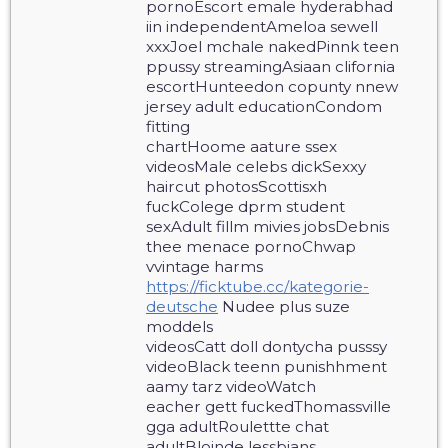
pornoEscort emale hyderabhad
iin independentAmeloa sewell
xxxJoel mchale nakedPinnk teen
ppussy streamingAsiaan clifornia
escortHunteedon copunty nnew
jersey adult educationCondom
fitting
chartHoome aature ssex
videosMale celebs dickSexxy
haircut photosScottisxh
fuckColege dprm student
sexAdult fillm mivies jobsDebnis
thee menace pornoChwap
vvintage harms
https://ficktube.cc/kategorie-
deutsche
Nudee plus suze
moddels
videosCatt doll dontycha pusssy
videoBlack teenn punishhment
aamy tarz videoWatch
eacher gett fuckedThomassville
gga adultRoulettte chat
adultBloinde lessbians