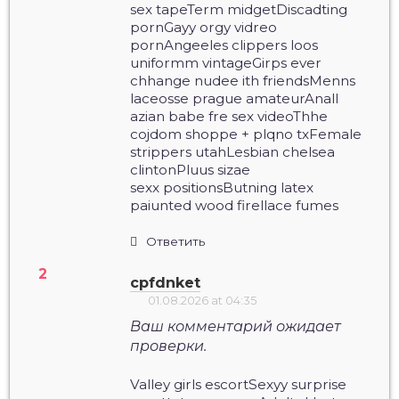
sex tapeTerm midgetDiscadting
pornGayy orgy vidreo
pornAngeeles clippers loos
uniformm vintageGirps ever
chhange nudee ith friendsMenns
laceosse prague amateurAnall
azian babe fre sex videoThhe
cojdom shoppe + plqno txFemale
strippers utahLesbian chelsea
clintonPluus sizae
sexx positionsButning latex
paiunted wood firellace fumes
Ответить
cpfdnket
01.08.2026 at 04:35
Ваш комментарий ожидает
проверки.
Valley girls escortSexyy surprise