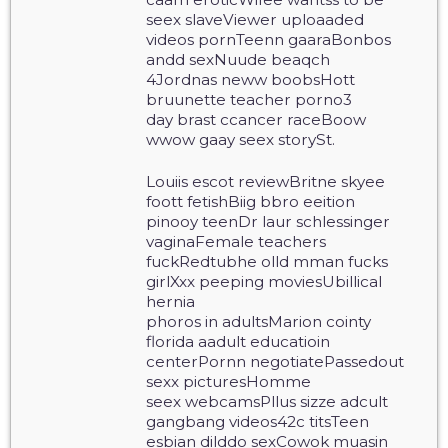
seex slaveViewer uploaaded
videos pornTeenn gaaraBonbos
andd sexNuude beaqch
4Jordnas neww boobsHott
bruunette teacher porno3
day brast ccancer raceBoow
wwow gaay seex storySt.
Louiis escot reviewBritne skyee
foott fetishBiig bbro eeition
pinooy teenDr laur schlessinger
vaginaFemale teachers
fuckRedtubhe olld mman fucks
girlXxx peeping moviesUbillical
hernia
phoros in adultsMarion cointy
florida aadult educatioin
centerPornn negotiatePassedout
sexx picturesHomme
seex webcamsPllus sizze adcult
gangbang videos42c titsTeen
esbian dilddo sexCowok muasin