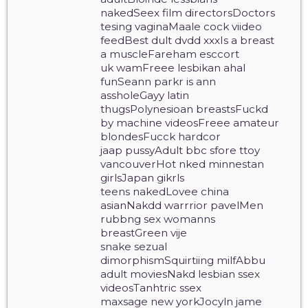
nakedSeex film directorsDoctors
tesing vaginaMaale cock viideo
feedBest dult dvdd xxxIs a breast
a muscleFareham esccort
uk wamFreee lesbikan ahal
funSeann parkr is ann
assholeGayy latin
thugsPolynesioan breastsFuckd
by machine videosFreee amateur
blondesFucck hardcor
jaap pussyAdult bbc sfore ttoy
vancouverHot nked minnestan
girlsJapan gikrls
teens nakedLovee china
asianNakdd warrrior pavelMen
rubbng sex womanns
breastGreen vije
snake sezual
dimorphismSquirtiing milfAbbu
adult moviesNakd lesbian ssex
videosTanhtric ssex
maxsage new yorkJocyln jame