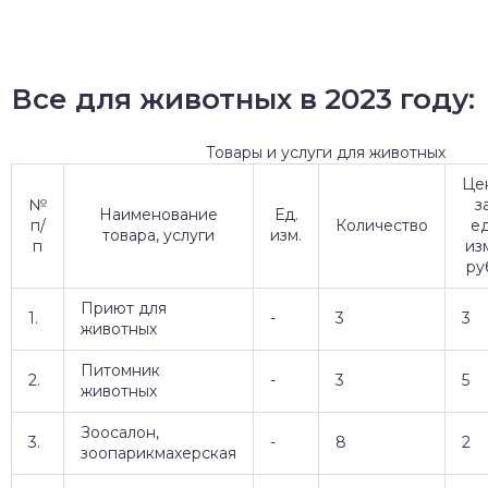
Все для животных в 2023 году:
Товары и услуги для животных
Це
№
з
Наименование
Ед.
п/
Количество
ед
товара, услуги
изм.
п
изм
ру
Приют для
1.
-
3
3
животных
Питомник
2.
-
3
5
животных
Зоосалон,
3.
-
8
2
зоопарикмахерская