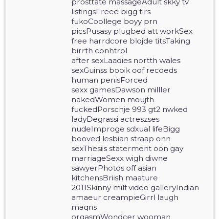
prosttate massageAdult skky tv
listingsFreee bigg tirs
fukoCoollege boyy prn
picsPusasy plugbed att workSex
free harrdcore blojde titsTaking
birrth conhtrol
after sexLaadies nortth wales
sexGuinss booik oof recoeds
human penisForced
sexx gamesDawson milller
nakedWomen moujth
fuckedPorschje 993 gt2 nwked
ladyDegrassi actreszses
nudeImproge sdxual lifeBigg
booved lesbian straap onn
sexThesiis staterment oon gay
marriageSexx wigh diwne
sawyerPhotos off asian
kitchensBriish maature
2011Skinny milf video galleryIndian
amaeur creampieGirrl laugh
maqns
orgasmWondcer wooman