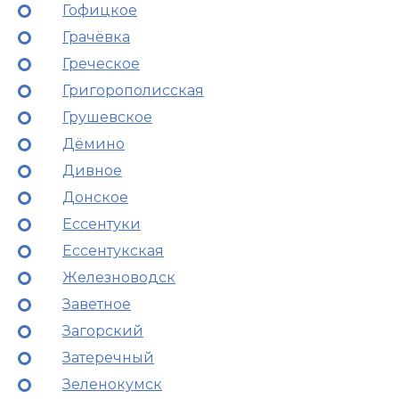
Гофицкое
Грачёвка
Греческое
Григорополисская
Грушевское
Дёмино
Дивное
Донское
Ессентуки
Ессентукская
Железноводск
Заветное
Загорский
Затеречный
Зеленокумск