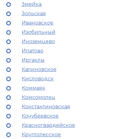
Змейка
Зольская
Ивановское
Изобильный
Иноземцево
Ипатово
Иргаклы
Калиновское
Кисловодск
Коммаяк
Комсомолец
Константиновская
Кочубеевское
Красногвардейское
Круглолесское