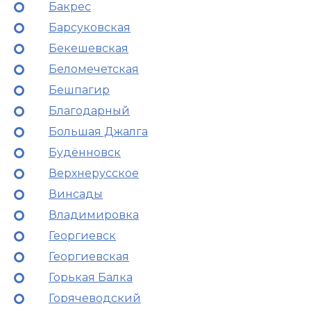
Бакрес
Барсуковская
Бекешевская
Беломечетская
Бешпагир
Благодарный
Большая Джалга
Будённовск
Верхнерусское
Винсады
Владимировка
Георгиевск
Георгиевская
Горькая Балка
Горячеводский