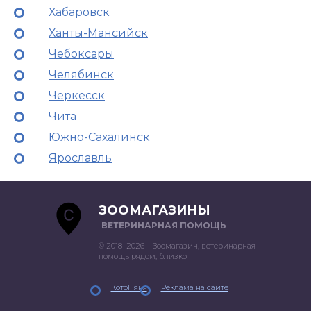
Хабаровск
Ханты-Мансийск
Чебоксары
Челябинск
Черкесск
Чита
Южно-Сахалинск
Ярославль
ЗООМАГАЗИНЫ
ВЕТЕРИНАРНАЯ ПОМОЩЬ
© 2018–2026 – Зоомагазин, ветеринарная
помощь рядом, близко
КотоНяня
Реклама на сайте