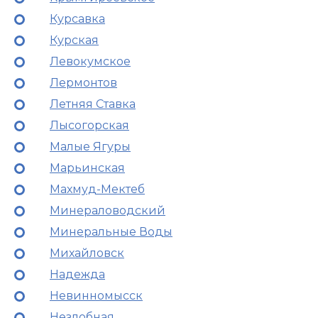
Курсавка
Курская
Левокумское
Лермонтов
Летняя Ставка
Лысогорская
Малые Ягуры
Марьинская
Махмуд-Мектеб
Минераловодский
Минеральные Воды
Михайловск
Надежда
Невинномысск
Незлобная