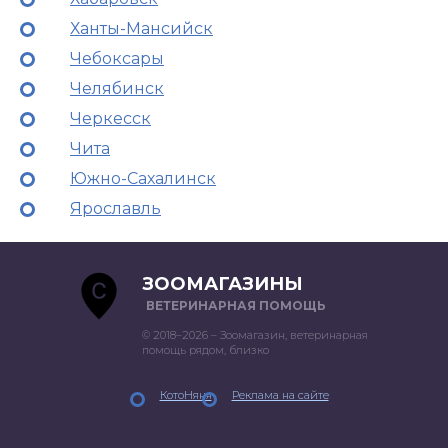
Ханты-Мансийск
Чебоксары
Челябинск
Черкесск
Чита
Южно-Сахалинск
Ярославль
ЗООМАГАЗИНЫ
ВЕТЕРИНАРНАЯ ПОМОЩЬ
© 2018–2026 – Зоомагазин, ветеринарная
помощь рядом, близко
КотоНяня
Реклама на сайте