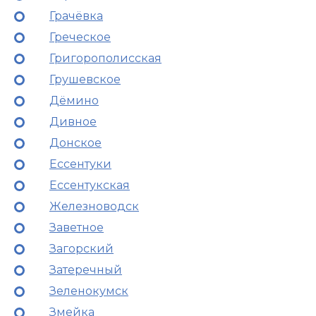
Грачёвка
Греческое
Григорополисская
Грушевское
Дёмино
Дивное
Донское
Ессентуки
Ессентукская
Железноводск
Заветное
Загорский
Затеречный
Зеленокумск
Змейка