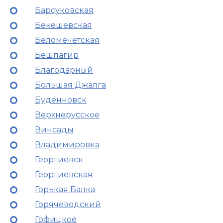
Барсуковская
Бекешевская
Беломечетская
Бешпагир
Благодарный
Большая Джалга
Будённовск
Верхнерусское
Винсады
Владимировка
Георгиевск
Георгиевская
Горькая Балка
Горячеводский
Гофицкое