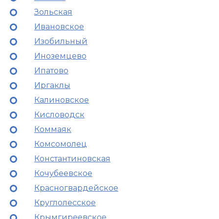
Зольская
Ивановское
Изобильный
Иноземцево
Ипатово
Иргаклы
Калиновское
Кисловодск
Коммаяк
Комсомолец
Константиновская
Кочубеевское
Красногвардейское
Круглолесское
Крымгиреевское