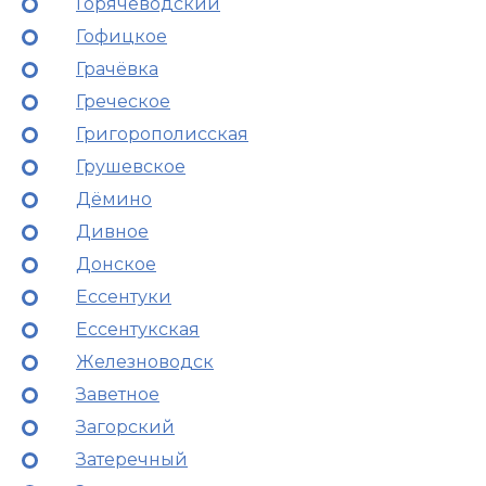
Горячеводский
Гофицкое
Грачёвка
Греческое
Григорополисская
Грушевское
Дёмино
Дивное
Донское
Ессентуки
Ессентукская
Железноводск
Заветное
Загорский
Затеречный