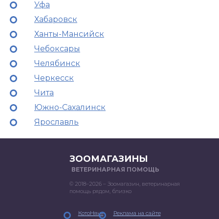
Уфа
Хабаровск
Ханты-Мансийск
Чебоксары
Челябинск
Черкесск
Чита
Южно-Сахалинск
Ярославль
ЗООМАГАЗИНЫ
ВЕТЕРИНАРНАЯ ПОМОЩЬ
© 2018–2026 – Зоомагазин, ветеринарная
помощь рядом, близко
КотоНяня
Реклама на сайте