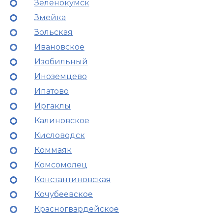
Зеленокумск
Змейка
Зольская
Ивановское
Изобильный
Иноземцево
Ипатово
Иргаклы
Калиновское
Кисловодск
Коммаяк
Комсомолец
Константиновская
Кочубеевское
Красногвардейское