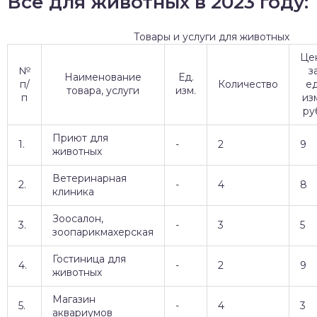
Все для животных в 2023 году:
Товары и услуги для животных
Це
№
з
Наименование
Ед.
п/
Количество
ед
товара, услуги
изм.
п
изм
ру
Приют для
1.
-
2
9
животных
Ветеринарная
2.
-
4
8
клиника
Зоосалон,
3.
-
3
5
зоопарикмахерская
Гостиница для
4.
-
2
9
животных
Магазин
5.
-
4
3
аквариумов