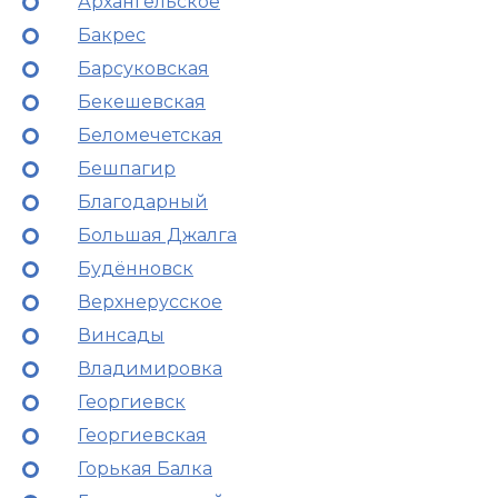
Архангельское
Бакрес
Барсуковская
Бекешевская
Беломечетская
Бешпагир
Благодарный
Большая Джалга
Будённовск
Верхнерусское
Винсады
Владимировка
Георгиевск
Георгиевская
Горькая Балка