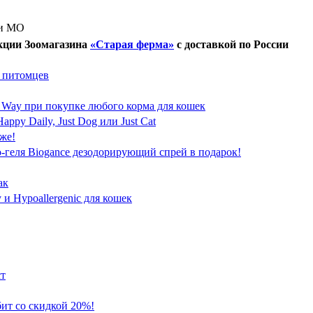
 и МО
кции Зоомагазина
«Старая ферма»
с доставкой по России
я питомцев
's Way при покупке любого корма для кошек
ppy Daily, Just Dog или Just Cat
аже!
о-геля Biogance дезодорирующий спрей в подарок!
ак
 и Hypoallergenic для кошек
ст
бит со скидкой 20%!