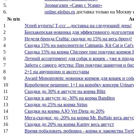
5.
Зоомагазин «Сами с Усами»
6.
online.globus.ru
доставка только на Москву
№ п/п
А
1
Успей купить! Т-ссс ...доставка на следующий день!
2
Биохакерская новинка для эффективного долголети
3
Неделя бренда Craftia: скидки до 15% на весь бренд!
4
Скидка 15% на наполнители Catmania, Kit Cat и Cat
5
Скидка 15% на корма Chicopee при покупке кормов Ha
6
Летний ассортимент для собак и кошек - уже в прод
7
Забота с самого детства: При покупке шампуня и би
8
2+1 на амуницию и аксессуары
9
Award Monoprotein: новинки кормов для кошек и соб
10
Коробочное решение: 1+1 на коробку консерв Urinary
11
Скидки до 30% в августе на корма Blitz
12
Скидки в августе до -30% на корма Banditos
13
Скидки до 25% на корма Sirius
14
Скидки на корма AJO Vet Dieta до 20%
15
Мега-скидки: до -20% на корма Mr. Buffalo весь авгу
16
Скидки до 20% на корма Karmy весь август
17
Время побаловать любимца - корма и лакомства Тит