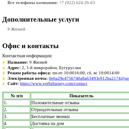
Все телефоны компании:
+7 (922) 624-26-63
Дополнительные услуги
9 Жизней
Офис и контакты
Контактная информация:
Название:
9 Жизней
Адрес:
2, 1-й микрорайон, Бугуруслан
Режим работы офиса:
пн-пт 10:0016:00; сб, вс 10:0014:00
Электронная почта:
0e6a29e4756740a8a63493e912ba2174@sent
Сайт:
https://www.vet9zhizney.com/contact
№ п/п
Показатель
1.
Положительные отзывы
2.
Отрицательные отзывы
3.
Бесплатные звонки
4.
Доставка на дом