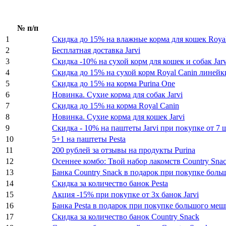
№ п/п
1
Скидка до 15% на влажные корма для кошек Royal
2
Бесплатная доставка Jarvi
3
Скидка -10% на сухой корм для кошек и собак Jar
4
Скидка до 15% на сухой корм Royal Canin линейк
5
Скидка до 15% на корма Purina One
6
Новинка. Сухие корма для собак Jarvi
7
Скидка до 15% на корма Royal Canin
8
Новинка. Сухие корма для кошек Jarvi
9
Скидка - 10% на паштеты Jarvi при покупке от 7 ш
10
5+1 на паштеты Pesta
11
200 рублей за отзывы на продукты Purina
12
Осеннее комбо: Твой набор лакомств Country Sna
13
Банка Country Snack в подарок при покупке боль
14
Скидка за количество банок Pesta
15
Акция -15% при покупке от 3х банок Jarvi
16
Банка Pesta в подарок при покупке большого мешк
17
Скидка за количество банок Country Snack