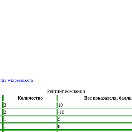
ry.wixpress.com
Рейтинг компании
Количество
Вес показателя, балл
3
10
2
-10
1
5
1
8