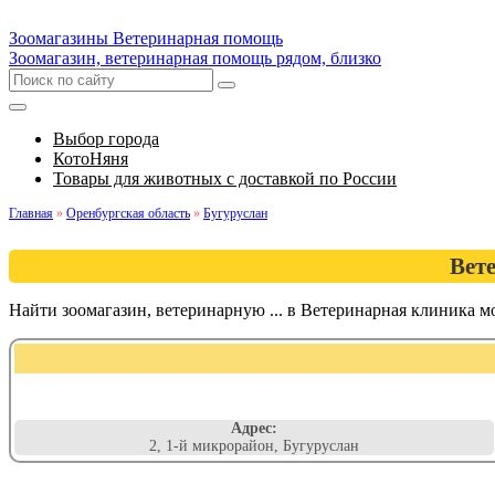
Зоомагазины
Ветеринарная помощь
Зоомагазин, ветеринарная помощь рядом, близко
Выбор города
КотоНяня
Товары для животных с доставкой по России
Главная
»
Оренбургская область
»
Бугуруслан
Вет
Найти зоомагазин, ветеринарную ... в Ветеринарная клиника 
Адрес:
2, 1-й микрорайон, Бугуруслан