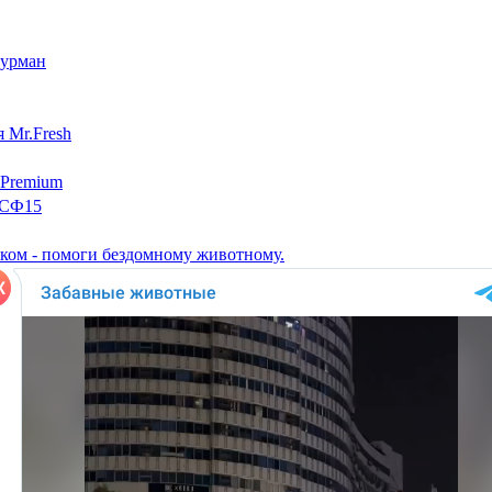
гурман
 Mr.Fresh
 Premium
 СФ15
ком - помоги бездомному животному.