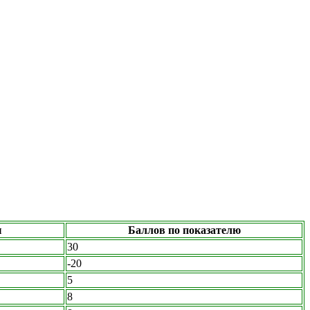
ы
Баллов по показателю
30
-20
5
8