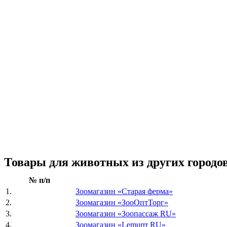
Товары для животных из других городов 
№ п/п
1.
Зоомагазин «Старая ферма»
2.
Зоомагазин «ЗооОптТорг»
3.
Зоомагазин «Зоопассаж RU»
4.
Зоомагазин «Lemurrr RU»