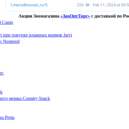
Акции Зоомагазина
«ЗооОптТорг»
с доставкой по Ро
 Canin
vi при покупке влажных кормов Jarvi
и Neutered
т.
ck
шого мешка Country Snack
а Pesta