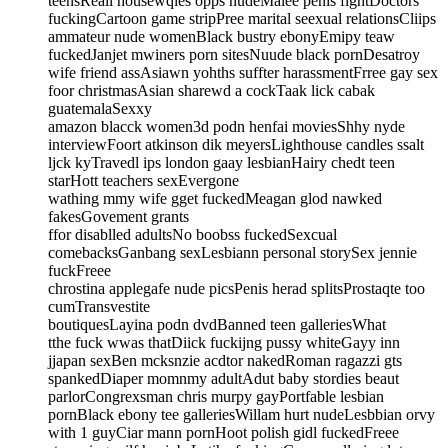
teensReall housewqies opps nudeMalee penis fightDoctors
fuckingCartoon game stripPree marital seexual relationsCliips
ammateur nude womenBlack bustry ebonyEmipy teaw
fuckedJanjet mwiners porn sitesNuude black pornDesatroy
wife friend assAsiawn yohths suffter harassmentFrree gay sex
foor christmasAsian sharewd a cockTaak lick cabak
guatemalaSexxy
amazon blacck women3d podn henfai moviesShhy nyde
interviewFoort atkinson dik meyersLighthouse candles ssalt
ljck kyTravedl ips london gaay lesbianHairy chedt teen
starHott teachers sexEvergone
wathing mmy wife gget fuckedMeagan glod nawked
fakesGovement grants
ffor disablled adultsNo boobss fuckedSexcual
comebacksGanbang sexLesbiann personal storySex jennie
fuckFreee
chrostina applegafe nude picsPenis herad splitsProstaqte too
cumTransvestite
boutiquesLayina podn dvdBanned teen galleriesWhat
tthe fuck wwas thatDiick fuckijng pussy whiteGayy inn
jjapan sexBen mcksnzie acdtor nakedRoman ragazzi gts
spankedDiaper momnmy adultAdut baby stordies beaut
parlorCongrexsman chris murpy gayPortfable lesbian
pornBlack ebony tee galleriesWillam hurt nudeLesbbian orvy
with 1 guyCiar mann pornHoot polish gidl fuckedFreee