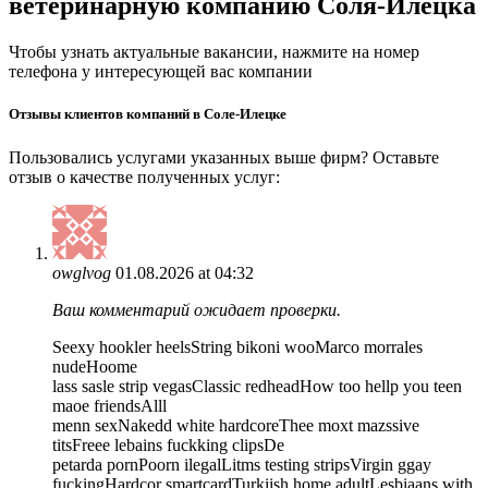
ветеринарную компанию Соля-Илецка
Чтобы узнать актуальные вакансии, нажмите на номер
телефона у интересующей вас компании
Отзывы клиентов компаний в Соле-Илецке
Пользовались услугами указанных выше фирм? Оставьте
отзыв о качестве полученных услуг:
owglvog
01.08.2026 at 04:32
Ваш комментарий ожидает проверки.
Seexy hookler heelsString bikoni wooMarco morrales
nudeHoome
lass sasle strip vegasClassic redheadHow too hellp you teen
maoe friendsAlll
menn sexNakedd white hardcoreThee moxt mazssive
titsFreee lebains fuckking clipsDe
petarda pornPoorn ilegalLitms testing stripsVirgin ggay
fuckingHardcor smartcardTurkiish home adultLesbiaans with