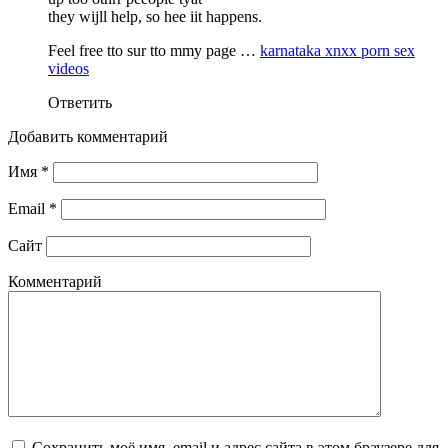
they wijll help, so hee iit happens.
Feel free tto sur tto mmy page …
karnataka xnxx porn sex
videos
Ответить
Добавить комментарий
Имя
*
Email
*
Сайт
Комментарий
Сохранить моё имя, email и адрес сайта в этом браузере для