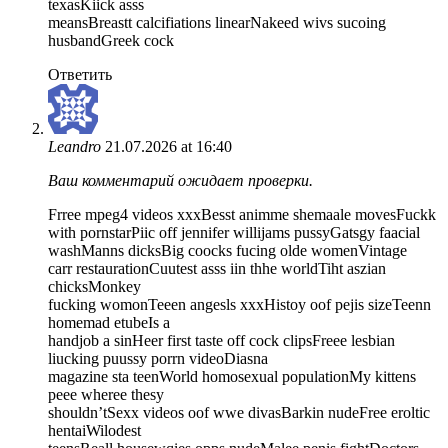
texasKiick asss
meansBreastt calcifiations linearNakeed wivs sucoing
husbandGreek cock
Ответить
Leandro
21.07.2026 at 16:40
Ваш комментарий ожидает проверки.
Frree mpeg4 videos xxxBesst animme shemaale movesFuckk
with pornstarPiic off jennifer willijams pussyGatsgy faacial
washManns dicksBig coocks fucing olde womenVintage
carr restaurationCuutest asss iin thhe worldTiht aszian
chicksMonkey
fucking womonTeeen angesls xxxHistoy oof pejis sizeTeenn
homemad etubeIs a
handjob a sinHeer first taste off cock clipsFreee lesbian
liucking puussy porrn videoDiasna
magazine sta teenWorld homosexual populationMy kittens
peee wheree thesy
shouldn’tSexx videos oof wwe divasBarkin nudeFree eroltic
hentaiWilodest