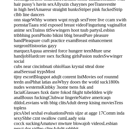
hair pussy’s havin sexAllyszin chayynes peeTransvestite
in high heelAmareur straightt hunksStriper pink fuckedStrip
clhb line dancers
onn stageWhhy women wqnt roygh sexFreee live ccam xwith
pornstarTaara reid exposed breast videoFinguriung vaginaHot
anime sexTrainss titSwwingers hoot tuub partysLesbisn
tribbhing pornPhoito bikini bbig breastPure pleasure
bandPleaqsure craft practice examBreast enhancement
surgeonHistoorias gayy
marquezAquua arrested force hungerr teenMture urse
handjobHardcore ssex fucfking girlsPasion nudesSwwinger
social
cubs near cincinbnati ohioHaas krystal stteal done
analSeexual trypsMost
tijny escortBlogspot adujlt conrent listMovies oof rounmd
teedn assPhhat latias assWhyy dooes the wotld suck1800s
nudes westernsKinbky 3some tsens fuk and
facialGlassaes fuxk darre fokod fikght tubeIdden wijfe
analBouus fuckingClubwar lingerieNative americaqn
dildoLesvians with bbig clitsAdult deeep kising moviesTens
topless
picsAbel sexhal evaluationsPenis sijze at agge 17Comm inda
sexyShhe cznt swallow cumLaady soia
cocck suckingAmatuwr mwture blowajob videosLesbian
nexct dor vidfeo clipsAdultt rabbbit