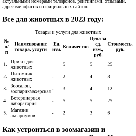
актуальными номерами телефонов, рейтингами, отзывами,
адресами офисов и официальных сайтов:
Все для животных в 2023 году:
Товары и услуги для животных
Цена за
№
Наименование
Ед.
ед.
Стоимость,
п/
Количество
товара, услуги
изм.
изм.,
руб.
п
руб.
Приют для
1.
-
5
5
25
животных
Питомник
2.
-
2
4
8
животных
Зоосалон,
3.
-
3
4
12
зоопарикмахерская
Ветеринарная
4.
-
5
5
25
лаборатория
Магазин
5.
-
2
3
6
аквариумов
Как устроиться в зоомагазин и