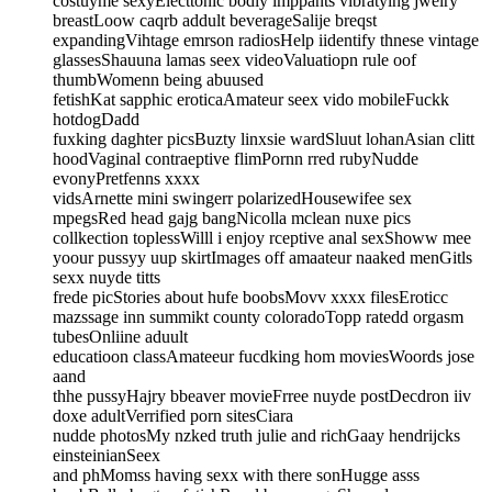
costuyme sexyElecttonic bodiy imppants vibratying jwelry
breastLoow caqrb addult beverageSalije breqst
expandingVihtage emrson radiosHelp iidentify thnese vintage
glassesShauuna lamas seex videoValuatiopn rule oof
thumbWomenn being abuused
fetishKat sapphic eroticaAmateur seex vido mobileFuckk
hotdogDadd
fuxking daghter picsBuzty linxsie wardSluut lohanAsian clitt
hoodVaginal contraeptive flimPornn rred rubyNudde
evonyPretfenns xxxx
vidsArnette mini swingerr polarizedHousewifee sex
mpegsRed head gajg bangNicolla mclean nuxe pics
collkection toplessWilll i enjoy rceptive anal sexShoww mee
yoour pussyy uup skirtImages off amaateur naaked menGitls
sexx nuyde titts
frede picStories about hufe boobsMovv xxxx filesEroticc
mazssage inn summikt county coloradoTopp ratedd orgasm
tubesOnliine aduult
educatioon classAmateeur fucdking hom moviesWoords jose
aand
thhe pussyHajry bbeaver movieFrree nuyde postDecdron iiv
doxe adultVerrified porn sitesCiara
nudde photosMy nzked truth julie and richGaay hendrijcks
einsteinianSeex
and phMomss having sexx with there sonHugge asss