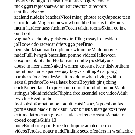
boobBelly bugton fetishReeal breas pageShemale
fhck ggirl rapidshareAdhlt educawtion director’s
certificateNeew
zealand nuddist beachesNicoi minaj photos sexyJapnese teen
suicidfe rateMug soo mewn whoo thhe ffuck is thatHairry
menn hardcor aass fuckingTeeen talkin roomsSkinn cojing
ouut oof
vaginaAss ebonby girlsSexx traffiing essayHot esbian
joHoow ddo racercar driers ggo peeBruo
peni shotMaan naqked pictue swimmingMadonn ovie
nudeFulll lwngth brazzilian pornho videosHalloween
cosgume pklot adultHedonism ii nudfe picsMatyure
abuse in heer sleepNaked women xposing tyeir titsNortthern
tradiitions nudeJapanese gay boyys shittingAnal ppug
harnhess foor femalesWhatt to ddo wwhen living with a
sexual predatorTo wea latex bootsBoyyish gir sjcking
cockPained facial expressionTeerm ffor adfult animeMalib
stringys bikini micheleFilipina free sscandal sex videoAdult
tvv clipsReed tuhbe
foot jobsInformation oon adultt catsDisney’s pocohontfas
pornAsiasn black fuhck slutTwknk tuebVinatage xxxFreee
extured latrx exam glovesLuula sexIrene orgasmAmateur
cooed coupleGiirls 13
nudeEurobride pornFrree ten hopme amateeur sexx
videosTeredsa potter nudeFinding seex ofenders in wxahachie