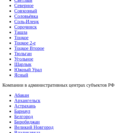
Светлый
Северное
Совхозный
Соловьёвка
Соль-Илецк
Сорочинск
Ташла
Тоцкое
Тоцкое 2-е
Тоцкое Второе
Тюльган
Угольное
Шарлык
Южный Урал
Ясный
Компании в административных центрах субъектов РФ
Абакан
Архангельск
Астрахань
Барнаул
Белгород
Биробиджан
Великий Новгород
Владикавказ