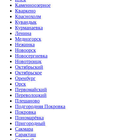
Каменноозерное
Кваркено
Краснохолм
Кувандык
Курманаевка
Ленина
Медногорск
Нежинка
Новоорск
Новосергиевка
Новотроицк
Октябрьский
Октябрьское
Оренбург
Орск
Первомайский
Переволоцкий
Плешаново
Подгородняя Покровка
Покровка
Пономарёвка
Пригородный
Сакмара
Саракташ