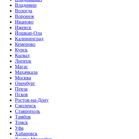
Владимир
Вологда
Воронеж
Иваново
Ижевск
Йошкар-Ола
Калининград
Кемерово
Курск
Кызыл
Липецк
Магас
Махачкала
Москва
Оренбург
Пенза
Псков
Ростов-на-Дону
Смоленск
Ставрополь
Тамбов
Томск
Уфа
Хабаровск