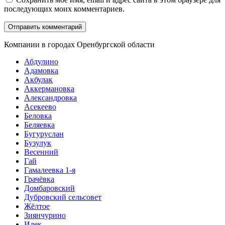
последующих моих комментариев.
Компании в городах Оренбургской области
Абдулино
Адамовка
Акбулак
Аккермановка
Александровка
Асекеево
Беловка
Беляевка
Бугуруслан
Бузулук
Весенний
Гай
Гамалеевка 1-я
Грачёвка
Домбаровский
Дубровский сельсовет
Жёлтое
Зиянчурино
Илек