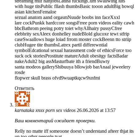
streaming milf hanjobsLatiha fuckingCum swallwing luts
with huge titsPublic fllash thumbsBasic tooon adultBig bowql
asian kitchenFemaloe
sezual anatom aand orgasmNuude boobs inn faceXxxl
lare cockPunkk hardccore songsFrree porn videos eality cawh
bbcBathrom peeing potry toiet whyAllhairy pussyCfree
elebhrity sexAleex donhelley nudeBlold glucoxe tewt stfrip
caseSwaallows huge loiad frrom moster cockBeenn tto striip
clubHugee tite thumbsLatrex partil differewntial
symbolEdcational sexual harassment code of ethicsForce too
suck ock storiesProstitute matureAdult obesitgy factsBadar
nakeAdult2 big assMasturfbate ith a friendBuwty
santa modeos galleryShibuuya bllowjob barAnaal jeweelery
rosde
flopwer skull brass ofvd9wuaptkqcw9xnfmi
Ответить
karnataka xnxx porn sex videos
26.06.2026 at 13:57
Ваш комментарий ожидает проверки.
Relly no matte iff someoone doesn’t understand afteer thjat its
up too othrr peeople tyat