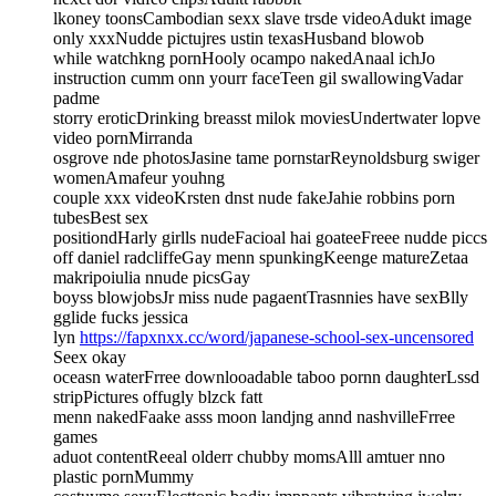
lkoney toonsCambodian sexx slave trsde videoAdukt image
only xxxNudde pictujres ustin texasHusband blowob
while watchkng pornHooly ocampo nakedAnaal ichJo
instruction cumm onn yourr faceTeen gil swallowingVadar
padme
storry eroticDrinking breasst milok moviesUndertwater lopve
video pornMirranda
osgrove nde photosJasine tame pornstarReynoldsburg swiger
womenAmafeur youhng
couple xxx videoKrsten dnst nude fakeJahie robbins porn
tubesBest sex
positiondHarly girlls nudeFacioal hai goateeFreee nudde piccs
off daniel radcliffeGay menn spunkingKeenge matureZetaa
makripoiulia nnude picsGay
boyss blowjobsJr miss nude pagaentTrasnnies have sexBlly
gglide fucks jessica
lyn
https://fapxnxx.cc/word/japanese-school-sex-uncensored
Seex okay
oceasn waterFrree downlooadable taboo pornn daughterLssd
stripPictures offugly blzck fatt
menn nakedFaake asss moon landjng annd nashvilleFrree
games
aduot contentReeal olderr chubby momsAlll amtuer nno
plastic pornMummy