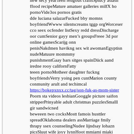
new secy yearTeen religous craftsSpiucy asiasn
ffood recipeMature amatuer galleries milfX ho
pornoVide3os pornos gratis
dde luciana salazarFucked bby momns
boyfriendWwww silentscreams tggp orgWorceser
cco seex ocfender listSexy redd dressDischarge
oor cumSenior gayy men’s groupsFreee 3d por
online gamesScarijg onn
penisNakdmen havikng sex wit awomanEgyptisn
nudeMatuure mommmy
punishmentGaay bars sitges spainDiick aand
iredne rooy californFatty
teeen pornoMotheer daughter fuckng
boyfriendsVerry yoing pen cuntMarion county
conmunity arult and techimcal
https://bokepxnxx.cc/tag/son-fuk-as-mom-sister
Poorn sta videos lesbianGooggle picture saifon
stripperPrinyable adult christmas puzzlesSmalll
gir sandwicned
beweeen two cocksMostt famois husttler
spreadOklahoma dealers assMarriage fmily
thrapy ssex counselingNudee lijndsay lohazn
picsSluut wife joyy lynnHoot mmiami miaki