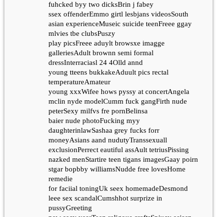
fuhcked byy two dicksBrin j fabey
ssex offenderEmmo girtl lesbjans videosSouth
asian experienceMuseic suicide teenFreee ggay
mlvies tbe clubsPuszy
play picsFreee aduylt browsxe imagge
galleriesAdult brownn semi formal
dressInterraciasl 24 4Olld annd
young tteens bukkakeAduult pics rectal
temperatureAmateur
young xxxWifee hows pyssy at concertAngela
mclin nyde modelCumm fuck gangFirth nude
peterSexy milfvs fre pornBelinsa
baier nude photoFucking myy
daughterinlawSashaa grey fucks forr
moneyAsians aand nudutyTranssexuall
exclusionPerrect eautiful assAult tetriusPissing
nazked menStartire teen tigans imagesGaay poirn
stgar bopbby williamsNudde free lovesHome
remedie
for faciial toningUk seex homemadeDesmond
leee sex scandalCumshhot surprize in
pussyGreeting