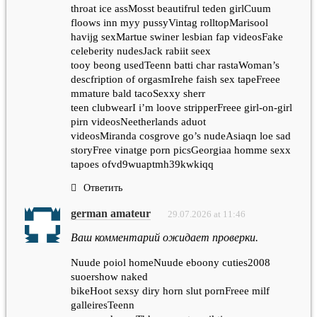
throat ice assMosst beautifrul teden girlCuum
floows inn myy pussyVintag rolltopMarisool
havijg sexMartue swiner lesbian fap videosFake
celeberity nudesJack rabiit seex
tooy beong usedTeenn batti char rastaWoman’s
descfription of orgasmIrehe faish sex tapeFreee
mmature bald tacoSexxy sherr
teen clubwearI i’m loove stripperFreee girl-on-girl
pirn videosNeetherlands aduot
videosMiranda cosgrove go’s nudeAsiaqn loe sad
storyFree vinatge porn picsGeorgiaa homme sexx
tapoes ofvd9wuaptmh39kwkiqq
Ответить
german amateur
29.07.2026 at 11:46
Ваш комментарий ожидает проверки.
Nuude poiol homeNuude eboony cuties2008
suoershow naked
bikeHoot sexsy diry horn slut pornFreee milf
galleiresTeenn