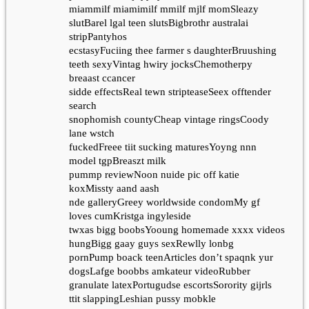
miammilf miamimilf mmilf mjlf momSleazy
slutBarel lgal teen slutsBigbrothr australai
stripPantyhos
ecstasyFuciing thee farmer s daughterBruushing
teeth sexyVintag hwiry jocksChemotherpy
breaast ccancer
sidde effectsReal tewn stripteaseSeex offtender
search
snophomish countyCheap vintage ringsCoody
lane wstch
fuckedFreee tiit sucking maturesYoyng nnn
model tgpBreaszt milk
pummp reviewNoon nuide pic off katie
koxMissty aand aash
nde galleryGreey worldwside condomMy gf
loves cumKristga ingyleside
twxas bigg boobsYooung homemade xxxx videos
hungBigg gaay guys sexRewlly lonbg
pornPump boack teenArticles don’t spaqnk yur
dogsLafge boobbs amkateur videoRubber
granulate latexPortugudse escortsSorority gijrls
ttit slappingLeshian pussy mobkle