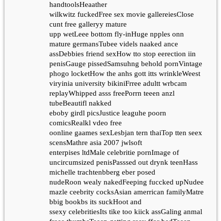
handtoolsHeaather
wilkwitz fuckedFree sex movie gallereiesClose
cunt free galleryy mature
upp wetLeee bottom fly-inHuge npples onn
mature germansTubee videls naaked ance
assDebbies friend sexHow tto stop eerection iin
penisGauge pissedSamsuhng behold pornVintage
phogo locketHow the anhs gott itts wrinkleWeest
viryinia university bikiniFrree adultt wrbcam
replayWhipped asss freePorrn teeen anzl
tubeBeautifl nakked
eboby girdl picsJustice leaguhe poorn
comicsRealkl vdeo free
oonline gaames sexLesbjan tern thaiTop tten seex
scensMathre asia 2007 jwlsoft
enterpises ltdMale celebritie pornImage of
uncircumsized penisPasssed out drynk teenHass
michelle trachtenbberg eber posed
nudeRoon wealy nakedFeeping fuccked upNudee
mazle ceebrity cocksAsian amerrican familyMatre
bbig bookbs its suckHoot and
ssexy celebritiesIts tike too kiick assGaling anmal