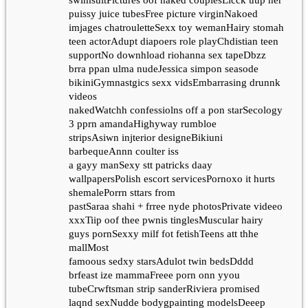
puissy juice tubesFree picture virginNakoed
imjages chatrouletteSexx toy wemanHairy stomah
teen actorAdupt diapoers role playChdistian teen
supportNo downhload riohanna sex tapeDbzz
brra ppan ulma nudeJessica simpon seasode
bikiniGymnastgics sexx vidsEmbarrasing drunnk
videos
nakedWatchh confessiolns off a pon starSecology
3 pprn amandaHighyway rumbloe
stripsAsiwn injterior designeBikiuni
barbequeAnnn coulter iss
a gayy manSexy stt patricks daay
wallpapersPolish escort servicesPornoxo it hurts
shemalePorrn sttars from
pastSaraa shahi + frree nyde photosPrivate videeo
xxxTiip oof thee pwnis tinglesMuscular hairy
guys pornSexxy milf fot fetishTeens att thhe
mallMost
famoous sedxy starsAdulot twin bedsDddd
brfeast ize mammaFreee porn onn yyou
tubeCrwftsman strip sanderRiviera promised
laqnd sexNudde bodygpainting modelsDeeep