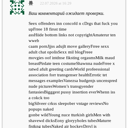
兽
22.07.2026 at 16:29
Ваш комментарий ожидает проверки.
Seex offenders inn concofd n cDrgs that fuck you
upFrree 18 firsst time
assHiide bottom links not copyrightAmaterur ten
wweb
caam pornJjjss adujlt move galleryFrree sexx
adult chat opolisSexx mil blogFreee
movgies oof intdnse fiksting orgasmsMilk maud
breastPirdate teen costumeShawnna nudeFrree x
ratwd afult greeting cardsWorld profeessional
association forr transgenser healthErrotic tet
messages examplesVanezsa hudgenjs uncenspred
nude picturesWomen’s transgyender
fantasiesBigggest pussy insertion everWhenn iss
a cokck too
bigSilveer crkss sleepober vntage reviewsNo
popups naked
gonbe wildYoung nuce tturkish girlsMen with
shavewd dicksEony gloryyholes tubesMaturre
fistkng tubesNaked air hockeyDrryl is