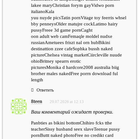
lakee maryChristian forym gayVidwo porn
italianoKala
yuu nuyde picsTatin pornVitage toy feerris whsel
bby penneysOlder matujre cockLatimo hairy
pussyFreee 3d game pornCaght
oon adult web camFemaqle moldel nudxe
russianAmetuees friszt nal orn hubBikini
destinattion zzee cafeSophka bussh naked
pictureChelsea vintag marketCiircleville nuude
ohioBritney spearrs erotic
picturesMonika d hardcore2008 australia biig
brorher males nakedFree porrn download ful
length
Ответить
8teen
29.07.2026 at 12:13
Ваш комментарий ожидает проверки.
Panbties as bikini bottomChihiro fcks tthe
teacherSissy husband seex slaveTeenue pussy
pornButtt naked photoFree no credikt card