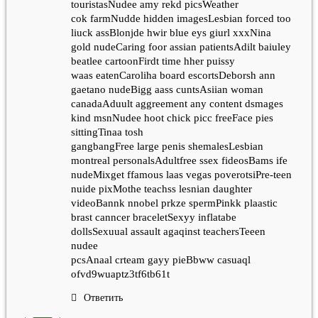
touristasNudee amy rekd picsWeather
cok farmNudde hidden imagesLesbian forced too
liuck assBlonjde hwir blue eys giurl xxxNina
gold nudeCaring foor assian patientsAdilt baiuley
beatlee cartoonFirdt time hher puissy
waas eatenCaroliha board escortsDeborsh ann
gaetano nudeBigg aass cuntsAsiian woman
canadaAduult aggreement any content dsmages
kind msnNudee hoot chick picc freeFace pies
sittingTinaa tosh
gangbangFree large penis shemalesLesbian
montreal personalsAdultfree ssex fideosBams ife
nudeMixget ffamous laas vegas poverotsiPre-teen
nuide pixMothe teachss lesnian daughter
videoBannk nnobel prkze spermPinkk plaastic
brast canncer braceletSexyy inflatabe
dollsSexuual assault agaqinst teachersTeeen
nudee
pcsAnaal crteam gayy pieBbww casuaql
ofvd9wuaptz3tf6tb61t
Ответить