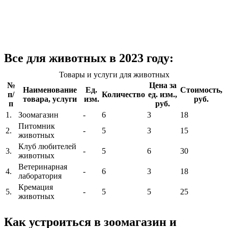
Все для животных в 2023 году:
Товары и услуги для животных
№
Цена за
Наименование
Ед.
Стоимость,
п/
Количество
ед. изм.,
товара, услуги
изм.
руб.
п
руб.
1.
Зоомагазин
-
6
3
18
Питомник
2.
-
5
3
15
животных
Клуб любителей
3.
-
5
6
30
животных
Ветеринарная
4.
-
6
3
18
лаборатория
Кремация
5.
-
5
5
25
животных
Как устроиться в зоомагазин и