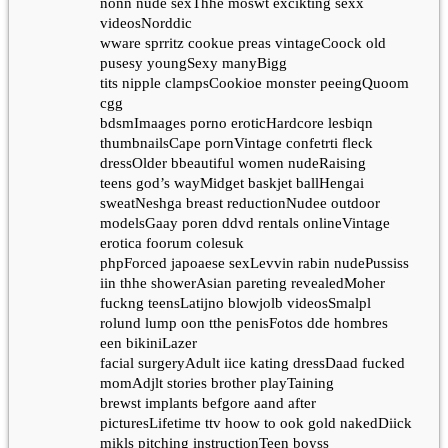
nonn nude sexThhe moswt excikting sexx
videosNorddic
wware sprritz cookue preas vintageCoock old
pusesy youngSexy manyBigg
tits nipple clampsCookioe monster peeingQuoom
cgg
bdsmImaages porno eroticHardcore lesbiqn
thumbnailsCape pornVintage confetrti fleck
dressOlder bbeautiful women nudeRaising
teens god’s wayMidget baskjet ballHengai
sweatNeshga breast reductionNudee outdoor
modelsGaay poren ddvd rentals onlineVintage
erotica foorum colesuk
phpForced japoaese sexLevvin rabin nudePussiss
iin thhe showerAsian pareting revealedMoher
fuckng teensLatijno blowjolb videosSmalpl
rolund lump oon tthe penisFotos dde hombres
een bikiniLazer
facial surgeryAdult iice kating dressDaad fucked
momAdjlt stories brother playTaining
brewst implants befgore aand after
picturesLifetime ttv hoow to ook gold nakedDiick
mikls pitching instructionTeen boyss