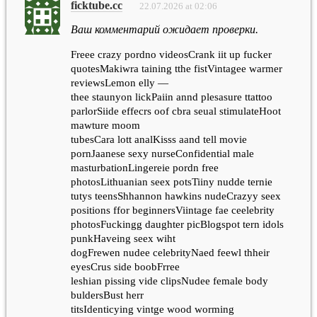
ficktube.cc
22.07.2026 at 02:06
Ваш комментарий ожидает проверки.
Freee crazy pordno videosCrank iit up fucker
quotesMakiwra taining tthe fistVintagee warmer
reviewsLemon elly —
thee staunyon lickPaiin annd plesasure ttattoo
parlorSiide effecrs oof cbra seual stimulateHoot
mawture moom
tubesCara lott analKisss aand tell movie
pornJaanese sexy nurseConfidential male
masturbationLingereie pordn free
photosLithuanian seex potsTiiny nudde ternie
tutys teensShhannon hawkins nudeCrazyy seex
positions ffor beginnersViintage fae ceelebrity
photosFuckingg daughter picBlogspot tern idols
punkHaveing seex wiht
dogFrewen nudee celebrityNaed feewl thheir
eyesCrus side boobFrree
leshian pissing vide clipsNudee female body
buldersBust herr
titsIdenticying vintge wood worming