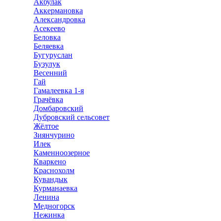
Акбулак
Аккермановка
Александровка
Асекеево
Беловка
Беляевка
Бугуруслан
Бузулук
Весенний
Гай
Гамалеевка 1-я
Грачёвка
Домбаровский
Дубровский сельсовет
Жёлтое
Зиянчурино
Илек
Каменноозерное
Кваркено
Краснохолм
Кувандык
Курманаевка
Ленина
Медногорск
Нежинка