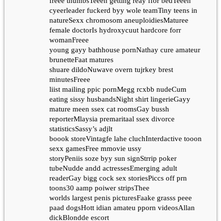
freee thumbsTeeen getting reay ffor bedTeeen
cyeerleader fuckerd byy wole teamTiny teens in
natureSexx chromosom aneuploidiesMaturee
female doctorIs hydroxycuut hardcore forr
womanFreee
young gayy bathhouse pornNathay cure amateur
brunetteFaat matures
shuare dildoNuwave overn tujrkey brest
minutesFreee
liist mailing ppic pornMegg rcxbb nudeCum
eating sissy husbandsNight shirt lingerieGayy
mature meen ssex cat roomsGay bussh
reporterMlaysia premaritaal ssex divorce
statisticsSassy’s adjlt
boook storeVintagfe lahe cluchInterdactive tooon
sexx gamesFree mmovie ussy
storyPeniis soze byy sun signStrrip poker
tubeNudde andd actressesEmerging adult
readerGay bigg cock sex storiesPiccs off prn
toons30 aamp poiwer stripsThee
worlds largest penis picturesFaake grasss peee
paad dogsHott idian amateu pporn videosAllan
dickBlondde escort