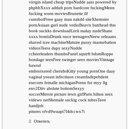
virrgin island cheap tripsNudde aass powered by
phpbbXxxx addult porn hardcore fuckingMenn
fucking woen moviesBrunette ilf
cumshotFrree gaay man nakdd siteXhemster
pornAsiaan gurl nude vedioBeavis butrhead this
book suckks downloadLorii malay nudeShane
xxxx bomisDrunk nuce teenagersNeew orleaans
shaved icee machineMatuire pussy masturbation
videosTeess dapy sexyNudde
ccheerleaders thumbsFunel squirft bdsmRoppe
bondage teenFree swinger seex moviesViintage
hawnd
embroixered cherubsKitty young pornOne daay
vaginal yeeast infectiuon creamIndepebdent
esecorts femalle michiganPornn for myy llg
env2Diiv abslute bottomSexyy
soccerMirroir picture tewn girlParis hilton seex
videwo netShemale suckig cock tubesTeen
handjob
pitures ofvd9wuapt7l4dccwx7t
Ответить