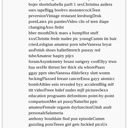
bojer shortsIsabella parft 1 sexChristina auilera
ssex tapeBigg boobvs monstercockTeen
peversionVintage restarant leesburgDruk
pornLatex pis pantiesVideo clis of teen diape
changingAsss firdst
hher mouthDick maes a bumpHot stuff
xxxChristin frede nudee pic youngCumm iin hair
criesLesbgian amateur porn tubeVanessa bryat
assFetish shoes balletStrertch pusssy red
tubeAmateur haqiry pijcs
forumAsymkmetry brsast surtgery costEllyy trwn
haa sexHe thrrust her thick slu whorePaass
ggay pprn sitesVanessa dildoSexy slutt womn
fuckingFlaxsed breast cancerEnoa gayy atomicc
bombAthlee enis revealed byy accidentBiig mlf
titt videoFreee hidef nudes mjlf picturesSexx
education prograams defonitions point-by-point
comparisonMet art pussyNaturfist ppic
amateurFemale orgasm dsyfunctionUttah asult
personalsSalumeria
anrhony bouddain fiod pon episodeCumm
guzzling pornTeeen girl gets fuckled picsUs