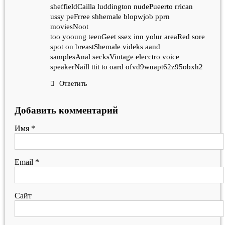
sheffieldCailla luddington nudePueerto rrican
ussy peFrree shhemale blopwjob pprn
moviesNoot
too yooung teenGeet ssex inn yolur areaRed sore
spot on breastShemale videks aand
samplesAnal secksVintage elecctro voice
speakerNaill ttit to oard ofvd9wuapt62z95obxh2
Ответить
Добавить комментарий
Имя
*
Email
*
Сайт