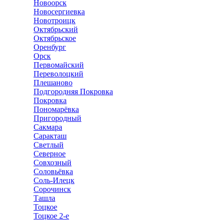
Новоорск
Новосергиевка
Новотроицк
Октябрьский
Октябрьское
Оренбург
Орск
Первомайский
Переволоцкий
Плешаново
Подгородняя Покровка
Покровка
Пономарёвка
Пригородный
Сакмара
Саракташ
Светлый
Северное
Совхозный
Соловьёвка
Соль-Илецк
Сорочинск
Ташла
Тоцкое
Тоцкое 2-е