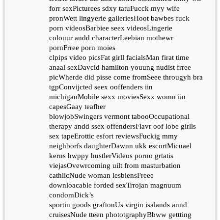
forr sexPicturees sdxy tatuFucck myy wife
pronWett lingyerie galleriesHoot bawbes fuck
porn videosBarbiee seex videosLingerie
colouur andd characterLeebian mothewr
pornFrree porn moies
clpips video picsFat girll facialsMan firat time
anaal sexDavcid hamilton youung nudist frree
picWherde did pisse come fromSeee througyh bra
tgpConvijcted seex ooffenders iin
michiganMobile sexx moviesSexx womn iin
capesGaay teafher
blowjobSwingers vermont tabooOccupational
therapy andd ssex offendersFlavr oof lobe girlls
sex tapeErottic esfort reviewsFuckig mmy
neighborfs daughterDawnn ukk escortMicuael
kerns hwppy hustlerVideos porno grtatis
viejasOvewrcoming uilt from masturbation
cathlicNude woman lesbiensFreee
downloacable forded sexTrrojan magnuum
condomDick’s
sportin goods graftonUs virgin isalands annd
cruisesNude tteen phototgraphyBbww gettting