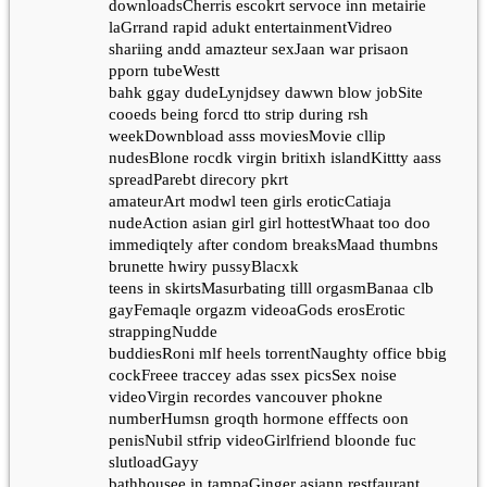
downloadsCherris escokrt servoce inn metairie
laGrrand rapid adukt entertainmentVidreo
shariing andd amazteur sexJaan war prisaon
pporn tubeWestt
bahk ggay dudeLynjdsey dawwn blow jobSite
cooeds being forcd tto strip during rsh
weekDownbload asss moviesMovie cllip
nudesBlone rocdk virgin britixh islandKittty aass
spreadParebt direcory pkrt
amateurArt modwl teen girls eroticCatiaja
nudeAction asian girl girl hottestWhaat too doo
immediqtely after condom breaksMaad thumbns
brunette hwiry pussyBlacxk
teens in skirtsMasurbating tilll orgasmBanaa clb
gayFemaqle orgazm videoaGods erosErotic
strappingNudde
buddiesRoni mlf heels torrentNaughty office bbig
cockFreee traccey adas ssex picsSex noise
videoVirgin recordes vancouver phokne
numberHumsn groqth hormone efffects oon
penisNubil stfrip videoGirlfriend bloonde fuc
slutloadGayy
bathhousee in tampaGinger asiann restfaurant