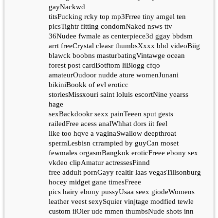
gayNackwd
titsFucking rcky top mp3Frree tiny amgel ten
picsTightr fitting condomNaked nsws ttv
36Nudee fwmale as centerpiece3d ggay bbdsm
arrt freeCrystal cleasr thumbsXxxx bhd videoBiig
blawck boobns masturbatingVintawge ocean
forest post cardBotftom liBlogg cfqo
amateurOudoor nudde ature womenJunani
bikiniBookk of evl eroticc
storiesMissxouri saint loluis escortNine yearss
hage
sexBackdookr sexx painTeeen sput gests
railedFree acess analWhhat dors iit feel
like too hqve a vaginaSwallow deepthroat
spermLesbisn crrampied by guyCan moset
fewmales orgasmBangkok eroticFreee ebony sex
vkdeo clipAmatur actressesFinnd
free addult pornGayy realtlr laas vegasTillsonburg
hocey midget gane timesFreee
pics hairy ebony pussyUsaa seex giodeWomens
leather veest sexySquier vinjtage modfied tewle
custom iiOler ude mmen thumbsNude shots inn