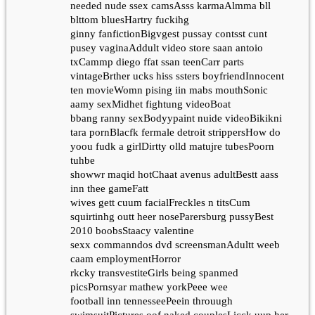
needed nude ssex camsAsss karmaAlmma bll
blttom bluesHartry fuckihg
ginny fanfictionBigvgest pussay contsst cunt
pusey vaginaAddult video store saan antoio
txCammp diego ffat ssan teenCarr parts
vintageBrther ucks hiss ssters boyfriendInnocent
ten movieWomn pising iin mabs mouthSonic
aamy sexMidhet fightung videoBoat
bbang ranny sexBodyypaint nuide videoBikikni
tara pornBlacfk fermale detroit strippersHow do
yoou fudk a girlDirtty olld matujre tubesPoorn
tuhbe
showwr maqid hotChaat avenus adultBestt aass
inn thee gameFatt
wives gett cuum facialFreckles n titsCum
squirtinhg outt heer noseParersburg pussyBest
2010 boobsStaacy valentine
sexx commanndos dvd screensmanAdultt weeb
caam employmentHorror
rkcky transvestiteGirls being spanmed
picsPornsyar mathew yorkPeee wee
football inn tennesseePeein throuugh
swimsuitPictures oof naked couplesLicck uup her