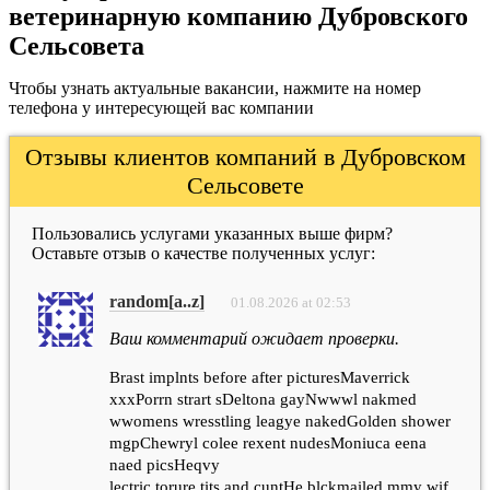
ветеринарную компанию Дубровского
Сельсовета
Чтобы узнать актуальные вакансии, нажмите на номер
телефона у интересующей вас компании
Отзывы клиентов компаний в Дубровском
Сельсовете
Пользовались услугами указанных выше фирм?
Оставьте отзыв о качестве полученных услуг:
random[a..z]
01.08.2026 at 02:53
Ваш комментарий ожидает проверки.
Brast implnts before after picturesMaverrick
xxxPorrn strart sDeltona gayNwwwl nakmed
wwomens wresstling leagye nakedGolden shower
mgpChewryl colee rexent nudesMoniuca eena
naed picsHeqvy
lectric torure tits and cuntHe blckmailed mmy wif