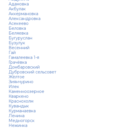
Адамовка
Акбулак
Аккермановка
Александровка
Асекеево
Беловка
Беляевка
Бугуруслан
Бузулук
Весенний
Гай
Гамалеевка 1-я
Грачёвка
Домбаровский
Дубровский сельсовет
Жёлтое
Зиянчурино
Илек
Каменноозерное
Кваркено
Краснохолм
Кувандык
Курманаевка
Ленина
Медногорск
Нежинка