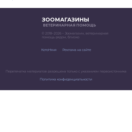
ЗООМАГАЗИНЫ
ВЕТЕРИНАРНАЯ ПОМОЩЬ
© 2018–2026 – Зоомагазин, ветеринарная
помощь рядом, близко
КотоНяня
Реклама на сайте
Перепечатка материалов разрешена только с указанием первоисточника
Политика конфиденциальности