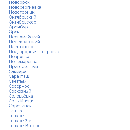
Новоорск
Новосергиевка
Новотроицк
Октябрьский
Октябрьское
Оренбург
Орск
Первомайский
Переволоцкий
Плешаново
Подгородняя Покровка
Покровка
Пономарёвка
Пригородный
Сакмара
Саракташ
Светлый
Северное
Совхозный
Соловьёвка
Соль-Илецк
Сорочинск
Ташла
Тоцкое
Тоцкое 2-е
Тоцкое Второе