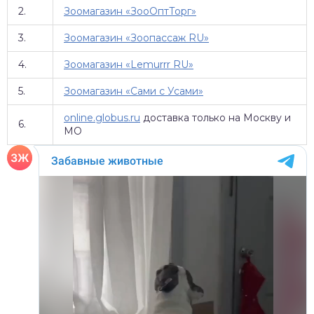
2.
Зоомагазин «ЗооОптТорг»
3.
Зоомагазин «Зоопассаж RU»
4.
Зоомагазин «Lemurrr RU»
5.
Зоомагазин «Сами с Усами»
online.globus.ru
доставка только на Москву и
6.
МО