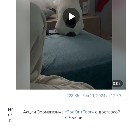
№
Акции Зоомагазина
«ЗооОптТорг»
с доставкой
п/
по России
п