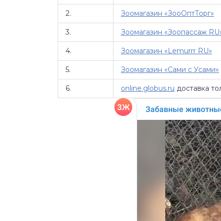
2.
Зоомагазин «ЗооОптТорг»
3.
Зоомагазин «Зоопассаж RU
4.
Зоомагазин «Lemurrr RU»
5.
Зоомагазин «Сами с Усами»
6.
online.globus.ru
доставка то