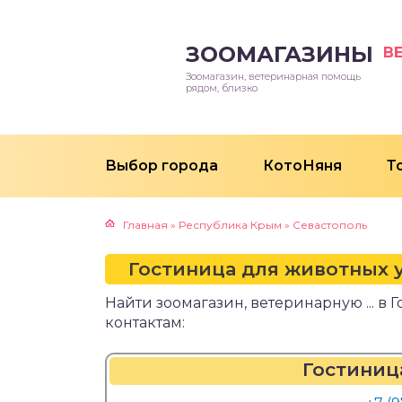
ЗООМАГАЗИНЫ
В
Зоомагазин, ветеринарная помощь
рядом, близко
Выбор города
КотоНяня
Т
Главная
»
Республика Крым
»
Севастополь
Гостиница для животных у
Найти зоомагазин, ветеринарную ... 
контактам:
Гостиниц