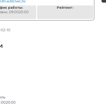
978) 295-02-10
фик работы:
Рейтинг:
вно, 09:0020:00
-02-10
и
оль
:0020:00