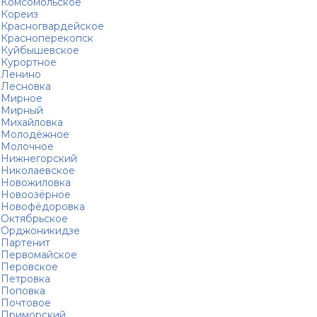
Комсомольское
Кореиз
Красногвардейское
Красноперекопск
Куйбышевское
Курортное
Ленино
Лесновка
Мирное
Мирный
Михайловка
Молодёжное
Молочное
Нижнегорский
Николаевское
Новожиловка
Новоозёрное
Новофёдоровка
Октябрьское
Орджоникидзе
Партенит
Первомайское
Перовское
Петровка
Поповка
Почтовое
Приморский