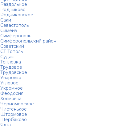
Раздольное
Родниково
Родниковское
Саки
Севастополь
Симеиз
Симферополь
Симферопольский район
Советский
СТ Тополь
Судак
Тепловка
Трудовое
Трудовское
Уваровка
Угловое
Укромное
Феодосия
Холмовка
Черноморское
Чистенькое
Штормовое
Щербаково
Ялта