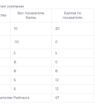
тинг компании
Вес показателя,
Баллов по
ство
баллы
показателю
10
30
-10
0
5
5
8
0
8
8
6
12
6
12
зателям Рейтинга
67