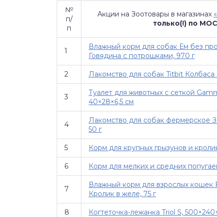
№
Акции на Зоотовары в магазинах
п/
только(!) по МО
п
Влажный корм для собак Ем без пр
1
Говядина с потрошками, 970 г
2
Лакомство для собак Titbit Колбаса
Туалет для животных с сеткой Gamm
3
40×28×6,5 см
Лакомство для собак фермерское З
4
50 г
5
Корм для крупных грызунов и кролико
6
Корм для мелких и средних попугаев 
Влажный корм для взрослых кошек F
7
Кролик в желе, 75 г
8
Когтеточка-лежанка Triol S, 500×240