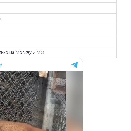
»
лько на Москву и МО