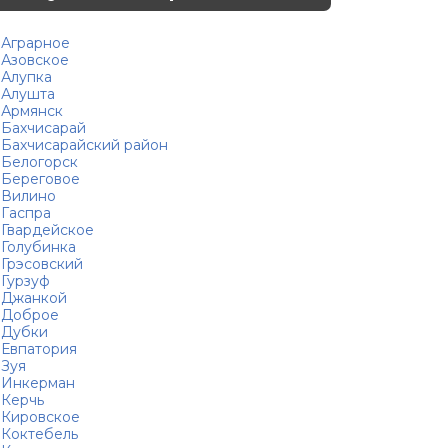
Аграрное
Азовское
Алупка
Алушта
Армянск
Бахчисарай
Бахчисарайский район
Белогорск
Береговое
Вилино
Гаспра
Гвардейское
Голубинка
Грэсовский
Гурзуф
Джанкой
Доброе
Дубки
Евпатория
Зуя
Инкерман
Керчь
Кировское
Коктебель