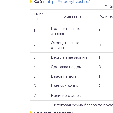
Сайт:
https://modnyhvost.ru/
Рей
№ п/
Показатель
Количе
п
Положительные
1.
3
отзывы
Отрицательные
2.
0
отзывы
3.
Бесплатные звонки
1
4.
Доставка на дом
0
5.
Вызов на дом
1
6.
Наличие акций
2
7.
Наличие скидок
2
Итоговая сумма баллов по пока
Социальные сети: