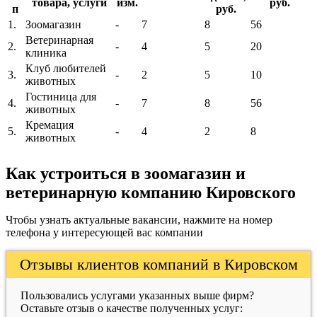
товара, услуги
изм.
руб.
п
руб.
1.
Зоомагазин
-
7
8
56
Ветеринарная
2.
-
4
5
20
клиника
Клуб любителей
3.
-
2
5
10
животных
Гостиница для
4.
-
7
8
56
животных
Кремация
5.
-
4
2
8
животных
Как устроиться в зоомагазин и
ветеринарную компанию Кировского
Чтобы узнать актуальные вакансии, нажмите на номер
телефона у интересующей вас компании
Отзывы клиентов компаний в Кировском
Пользовались услугами указанных выше фирм?
Оставьте отзыв о качестве полученных услуг: