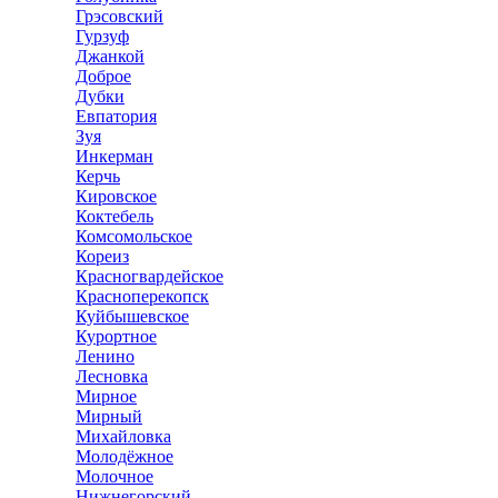
Грэсовский
Гурзуф
Джанкой
Доброе
Дубки
Евпатория
Зуя
Инкерман
Керчь
Кировское
Коктебель
Комсомольское
Кореиз
Красногвардейское
Красноперекопск
Куйбышевское
Курортное
Ленино
Лесновка
Мирное
Мирный
Михайловка
Молодёжное
Молочное
Нижнегорский