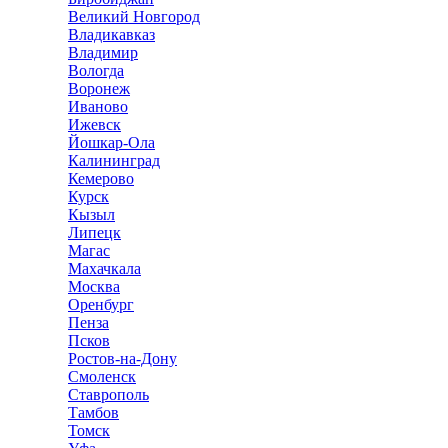
Великий Новгород
Владикавказ
Владимир
Вологда
Воронеж
Иваново
Ижевск
Йошкар-Ола
Калининград
Кемерово
Курск
Кызыл
Липецк
Магас
Махачкала
Москва
Оренбург
Пенза
Псков
Ростов-на-Дону
Смоленск
Ставрополь
Тамбов
Томск