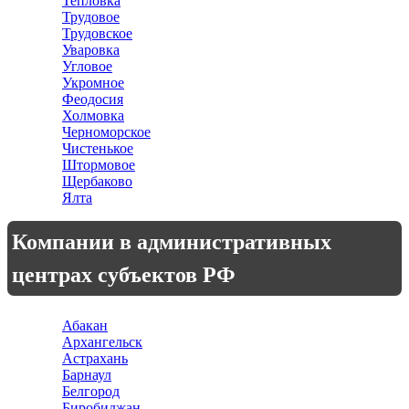
Тепловка
Трудовое
Трудовское
Уваровка
Угловое
Укромное
Феодосия
Холмовка
Черноморское
Чистенькое
Штормовое
Щербаково
Ялта
Компании в административных
центрах субъектов РФ
Абакан
Архангельск
Астрахань
Барнаул
Белгород
Биробиджан