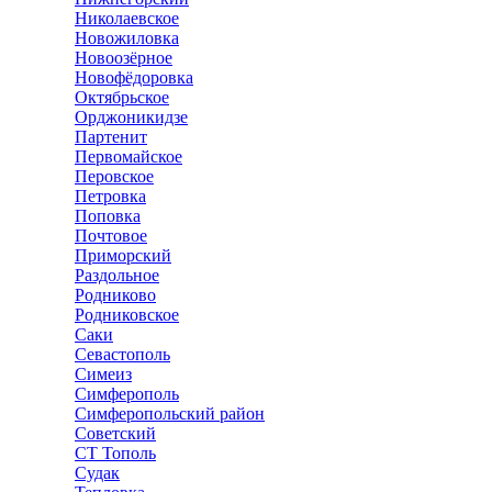
Николаевское
Новожиловка
Новоозёрное
Новофёдоровка
Октябрьское
Орджоникидзе
Партенит
Первомайское
Перовское
Петровка
Поповка
Почтовое
Приморский
Раздольное
Родниково
Родниковское
Саки
Севастополь
Симеиз
Симферополь
Симферопольский район
Советский
СТ Тополь
Судак