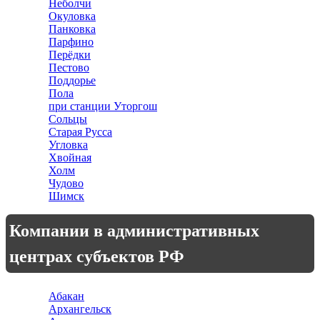
Неболчи
Окуловка
Панковка
Парфино
Перёдки
Пестово
Поддорье
Пола
при станции Уторгош
Сольцы
Старая Русса
Угловка
Хвойная
Холм
Чудово
Шимск
Компании в административных
центрах субъектов РФ
Абакан
Архангельск