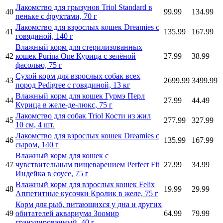
Лакомство для грызунов Triol Standard в
40
99.99
134.99
пеньке с фруктами, 70 г
Лакомство для взрослых кошек Dreamies с
41
135.99
167.99
говядиной, 140 г
Влажный корм для стерилизованных
42
кошек Purina One Курица с зелёной
27.99
38.99
фасолью, 75 г
Сухой корм для взрослых собак всех
43
2699.99
3499.99
пород Pedigree с говядиной, 13 кг
Влажный корм для кошек Гурмэ Перл
44
27.99
44.49
Курица в желе-де-люкс, 75 г
Лакомство для собак Triol Кости из жил
45
277.99
327.99
10 см, 4 шт.
Лакомство для взрослых кошек Dreamies с
46
135.99
167.99
сыром, 140 г
Влажный корм для кошек с
47
чувствительным пищеварением Perfect Fit
27.99
34.99
Индейка в соусе, 75 г
Влажный корм для взрослых кошек Felix
48
19.99
29.99
Аппетитные кусочки Кролик в желе, 75 г
Корм для рыб, питающихся у дна и других
49
обитателей аквариума Зоомир
64.99
79.99
гранулированный, 40 г