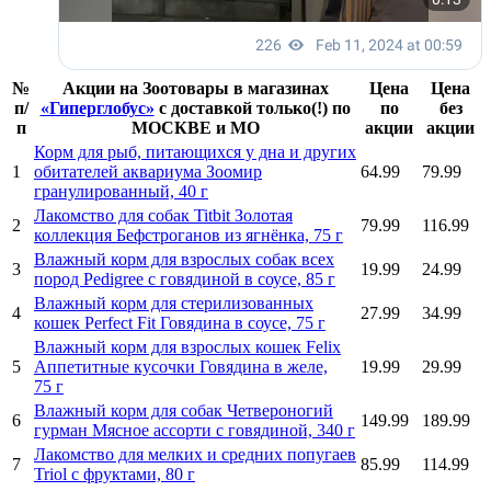
№
Акции на Зоотовары в магазинах
Цена
Цена
п/
«Гиперглобус»
с доставкой
только(!) по
по
без
п
МОСКВЕ и МО
акции
акции
Корм для рыб, питающихся у дна и других
1
обитателей аквариума Зоомир
64.99
79.99
гранулированный, 40 г
Лакомство для собак Titbit Золотая
2
79.99
116.99
коллекция Бефстроганов из ягнёнка, 75 г
Влажный корм для взрослых собак всех
3
19.99
24.99
пород Pedigree с говядиной в соусе, 85 г
Влажный корм для стерилизованных
4
27.99
34.99
кошек Perfect Fit Говядина в соусе, 75 г
Влажный корм для взрослых кошек Felix
5
Аппетитные кусочки Говядина в желе,
19.99
29.99
75 г
Влажный корм для собак Четвероногий
6
149.99
189.99
гурман Мясное ассорти с говядиной, 340 г
Лакомство для мелких и средних попугаев
7
85.99
114.99
Triol с фруктами, 80 г