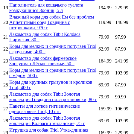
Наполнитель для кошачьего туалета
19
194.99
229.99
комкующийся Зооник, 5 л
Влажный корм для собак Ем без проблем
20
Аппетитный обед Говядина с
119.99
146.99
потрошками, 970 г
Лакомство для собак Titbit Колбаса
21
79.99
97.99
Пармская, 80 г
Корм для мелких и средних попугаев Triol
22
62.99
87.99
с фруктами, 400 г
Лакомство для собак фермерское
23
164.99
241.99
Зоогурман Лёгкое говяжье, 50 г
Корм для мелких и средних попугаев Triol
24
79.99
103.99
с мёдом, 500 г
Корм для крупных грызунов и кроликов
25
69.99
87.99
Triol, 400 г
Лакомство для собак Titbit Золотая
26
79.99
99.99
коллекция Говядина по-строгановски, 80 г
Пакеты для лотков гигиенические
27
159.99
196.99
одноразовые Triol, 10 шт.
Лакомство для собак Titbit Золотая
28
69.99
103.99
коллекция Колбаски миланские, 75 г
Игрушка для собак Triol Утка-длинная
29
169.99
229.99