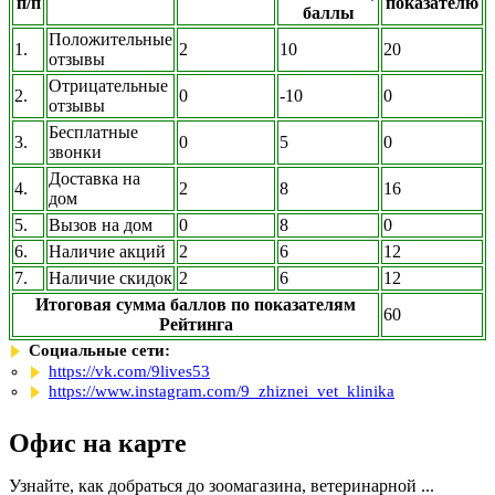
п/п
показателю
баллы
Положительные
1.
2
10
20
отзывы
Отрицательные
2.
0
-10
0
отзывы
Бесплатные
3.
0
5
0
звонки
Доставка на
4.
2
8
16
дом
5.
Вызов на дом
0
8
0
6.
Наличие акций
2
6
12
7.
Наличие скидок
2
6
12
Итоговая сумма баллов по показателям
60
Рейтинга
Социальные сети:
https://vk.com/9lives53
https://www.instagram.com/9_zhiznei_vet_klinika
Офис на карте
Узнайте, как добраться до зоомагазина, ветеринарной ...