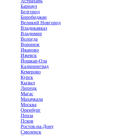
Астрахань
Барнаул
Белгород
Биробиджан
Великий Новгород
Владикавказ
Владимир
Вологда
Воронеж
Иваново
Ижевск
Йошкар-Ола
Калининград
Кемерово
Курск
Кызыл
Липецк
Магас
Махачкала
Москва
Оренбург
Пенза
Псков
Ростов-на-Дону
Смоленск