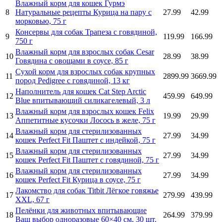
Влажный корм для кошек Гурмэ
8
Натуральные рецепты Курица на пару с
27.99
42.99
морковью, 75 г
Консервы для собак Трапеза с говядиной,
9
119.99
166.99
750 г
Влажный корм для взрослых собак Cesar
10
28.99
38.99
Говядина с овощами в соусе, 85 г
Сухой корм для взрослых собак крупных
11
2899.99
3669.99
пород Pedigree с говядиной, 13 кг
Наполнитель для кошек Cat Step Arctic
12
459.99
649.99
Blue впитывающий силикагелевый, 3 л
Влажный корм для взрослых кошек Felix
13
19.99
29.99
Аппетитные кусочки Лосось в желе, 75 г
Влажный корм для стерилизованных
14
27.99
34.99
кошек Perfect Fit Паштет с индейкой, 75 г
Влажный корм для стерилизованных
15
27.99
34.99
кошек Perfect Fit Паштет с говядиной, 75 г
Влажный корм для стерилизованных
16
27.99
34.99
кошек Perfect Fit Курица в соусе, 75 г
Лакомство для собак Titbit Лёгкое говяжье
17
279.99
439.99
XXL, 67 г
Пелёнки для животных впитывающие
18
264.99
379.99
Ваш выбор одноразовые 60×40 см, 30 шт.