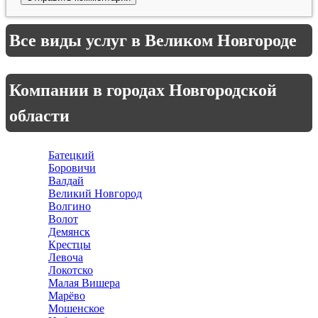
Все виды услуг в Великом Новгороде
Компании в городах Новгородской
области
Батецкий
Боровичи
Валдай
Великий Новгород
Волгино
Волот
Демянск
Крестцы
Левоча
Локотско
Малая Вишера
Марёво
Мошенское