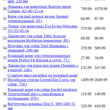
шея, 220 мм
Лежанка для животных Кантри мини
30
799.99
1079.99
Gamma, 42×40×15 см
Корм для рыб разных видов Зоомир
31
64.99
87.99
универсальный, 20 г
Домик для животных Eva Будка Welcome,
32
579.99
699.99
33×33×45 см
Лакомство для собак Titbit Золотая
33
69.99
96.99
коллекция Колбаски пикантные, 80 г
Игрушка для собак Triol Морковка с
34
379.99
589.99
пищалкой, 200 мм
Влажный корм для стерилизованных
35
27.99
34.99
кошек Perfect Fit Кролик в соусе, 75 г
Лакомство для взрослых кошек Dreamies c
36
135.99
167.99
курицей, 140 г
Сушёное мясо индейки на воловьей коже
37
Индейские стрелы GreenQZin Стать для
1499.99
2049.99
собак, 750 г
Влажный корм для собак Ем без проблем
38
Аппетитный обед с цыплёнком и
119.99
149.99
потрошками, 970 г
Когтеточка-лежанка Triol S, 500×240×31
39
329.99
418.99
мм