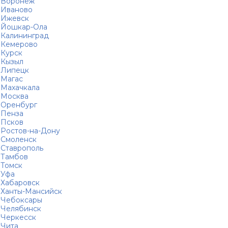
Воронеж
Иваново
Ижевск
Йошкар-Ола
Калининград
Кемерово
Курск
Кызыл
Липецк
Магас
Махачкала
Москва
Оренбург
Пенза
Псков
Ростов-на-Дону
Смоленск
Ставрополь
Тамбов
Томск
Уфа
Хабаровск
Ханты-Мансийск
Чебоксары
Челябинск
Черкесск
Чита