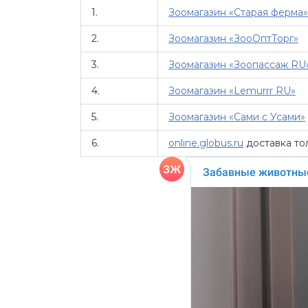
1.
Зоомагазин «Старая ферма»
2.
Зоомагазин «ЗооОптТорг»
3.
Зоомагазин «Зоопассаж RU
4.
Зоомагазин «Lemurrr RU»
5.
Зоомагазин «Сами с Усами»
6.
online.globus.ru
доставка то