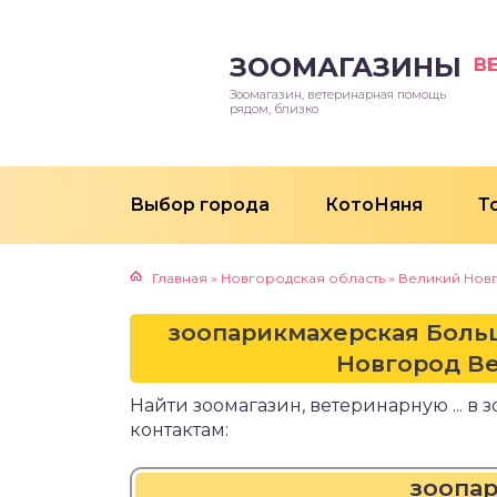
ЗООМАГАЗИНЫ
В
Зоомагазин, ветеринарная помощь
рядом, близко
Выбор города
КотоНяня
Т
Главная
»
Новгородская область
»
Великий Нов
зоопарикмахерская Больш
Новгород В
Найти зоомагазин, ветеринарную ... 
контактам:
зоопа