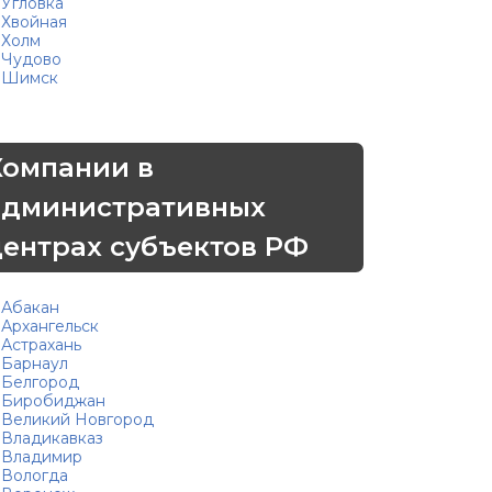
Угловка
Хвойная
Холм
Чудово
Шимск
Компании в
административных
центрах субъектов РФ
Абакан
Архангельск
Астрахань
Барнаул
Белгород
Биробиджан
Великий Новгород
Владикавказ
Владимир
Вологда