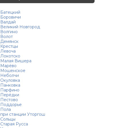
Батецкий
Боровичи
Валдай
Великий Новгород
Волгино
Волот
Демянск
Крестцы
Левоча
Локотско
Малая Вишера
Марёво
Мошенское
Неболчи
Окуловка
Панковка
Парфино
Перёдки
Пестово
Поддорье
Пола
при станции Уторгош
Сольцы
Старая Русса