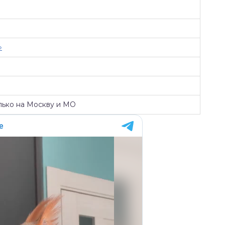
»
лько на Москву и МО