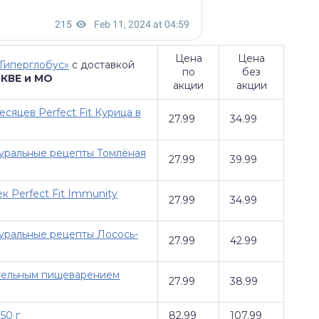
Цена
Цена
«Гиперглобус»
с доставкой
по
без
СКВЕ и МО
акции
акции
есяцев Perfect Fit Курица в
27.99
34.99
уральные рецепты Томлёная
27.99
39.99
 Perfect Fit Immunity
27.99
34.99
уральные рецепты Лосось-
27.99
42.99
ительным пищеварением
27.99
38.99
50 г
82.99
107.99