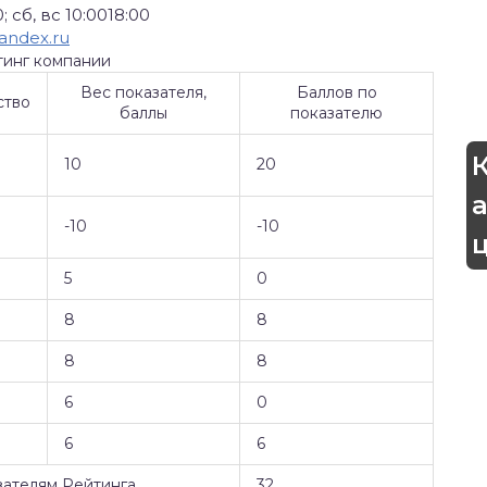
; сб, вс 10:0018:00
yandex.ru
тинг компании
Вес показателя,
Баллов по
ство
баллы
показателю
10
20
-10
-10
5
0
8
8
8
8
6
0
6
6
зателям Рейтинга
32