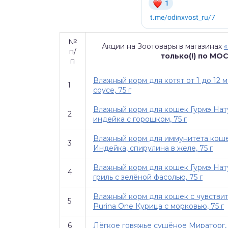
№
Акции на Зоотовары в магазинах
п/
только(!) по МО
п
Влажный корм для котят от 1 до 12 м
1
соусе, 75 г
Влажный корм для кошек Гурмэ Нат
2
индейка с горошком, 75 г
Влажный корм для иммунитета кошек
3
Индейка, спирулина в желе, 75 г
Влажный корм для кошек Гурмэ Нат
4
гриль с зелёной фасолью, 75 г
Влажный корм для кошек с чувств
5
Purina One Курица с морковью, 75 г
6
Лёгкое говяжье сушёное Мираторг, 