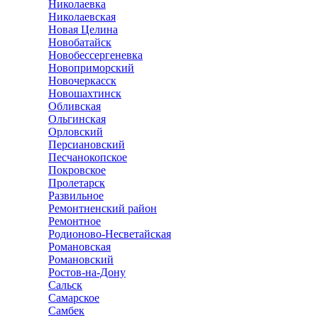
Николаевка
Николаевская
Новая Целина
Новобатайск
Новобессергеневка
Новоприморский
Новочеркасск
Новошахтинск
Обливская
Ольгинская
Орловский
Персиановский
Песчанокопское
Покровское
Пролетарск
Развильное
Ремонтненский район
Ремонтное
Родионово-Несветайская
Романовская
Романовский
Ростов-на-Дону
Сальск
Самарское
Самбек