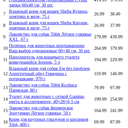
лапки 60х40 см, 30 шт.
Влажный корм для кошек Sheba Курица,
7
26.99
38.49
ломтики в желе, 75 г
Влажный корм для кошек Sheba Кролик,
8
26.99
37.99
ломтики в желе, 75 г
Лакомство для собак Titbit Лёгкое говяжье
9
279.99
439.99
XXL, 67 г
Пелёнки для животных впитывающие
10
264.99
379.99
Ваш выбор одноразовые 60×40 см, 30 шт.
Наполнитель для кошачьего туалета
11
194.99
229.99
комкующийся Зооник, 5 л
Влажный корм для собак Ем без проблем
12
Аппетитный обед Говядина с
119.99
146.99
потрошками, 970 г
Лакомство для собак Titbit Колбаса
13
79.99
97.99
Пармская, 80 г
Туалет для животных с сеткой Gamma,
14
199.99
254.99
цвета в ассортименте, 40×28×6,5 см
Лакомство для собак фермерское
15
164.99
241.99
Зоогурман Лёгкое говяжье, 50 г
Корм для крупных грызунов и кроликов
16
69.99
87.99
Triol, 400 г