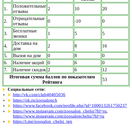
Положительные
1.
2
10
20
отзывы
Отрицательные
2.
0
-10
0
отзывы
Бесплатные
3.
1
5
5
звонки
Доставка на
4.
2
8
16
дом
5.
Вызов на дом
0
8
0
6.
Наличие акций
0
6
0
7.
Наличие скидок
2
6
12
Итоговая сумма баллов по показателям
53
Рейтинга
Социальные сети:
http://vk.com/club40405036
https://ok.ru/zoosalonch
https://www.facebook.com/profile.php?id=100013261750237
https://www.instagram.com/zoosalon_chelsi/?hl=ru
,
https://www.instagram.com/zoosalonchelsi/?hl=ru
https://t.me/zoosalon_chelsi_tgn