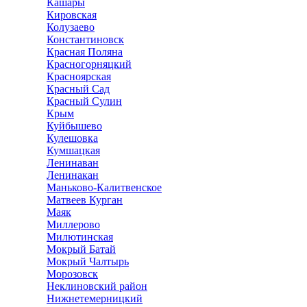
Кашары
Кировская
Колузаево
Константиновск
Красная Поляна
Красногорняцкий
Красноярская
Красный Сад
Красный Сулин
Крым
Куйбышево
Кулешовка
Кумшацкая
Ленинаван
Ленинакан
Маньково-Калитвенское
Матвеев Курган
Маяк
Миллерово
Милютинская
Мокрый Батай
Мокрый Чалтырь
Морозовск
Неклиновский район
Нижнетемерницкий