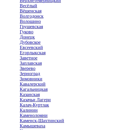
Верхнетемерницкий
Весёлый
Вёшенская
Волгодонск
Волошино
Грушевская
Гуково
Донецк
Дубовское
Евсеевский
Егорлыкская
Заветное
Заплавская
Зверево
Зерноград
Зимовники
Кавалерский
Кагальницкая
Казанская
Казачьи Лагери
Калач-Куртлак
Калинин
Каменоломни
Каменск-Шахтинский
Камышеваха