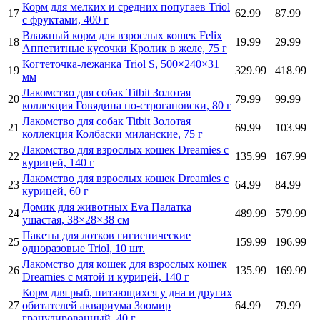
Корм для мелких и средних попугаев Triol
17
62.99
87.99
с фруктами, 400 г
Влажный корм для взрослых кошек Felix
18
19.99
29.99
Аппетитные кусочки Кролик в желе, 75 г
Когтеточка-лежанка Triol S, 500×240×31
19
329.99
418.99
мм
Лакомство для собак Titbit Золотая
20
79.99
99.99
коллекция Говядина по-строгановски, 80 г
Лакомство для собак Titbit Золотая
21
69.99
103.99
коллекция Колбаски миланские, 75 г
Лакомство для взрослых кошек Dreamies c
22
135.99
167.99
курицей, 140 г
Лакомство для взрослых кошек Dreamies с
23
64.99
84.99
курицей, 60 г
Домик для животных Eva Палатка
24
489.99
579.99
ушастая, 38×28×38 см
Пакеты для лотков гигиенические
25
159.99
196.99
одноразовые Triol, 10 шт.
Лакомство для кошек для взрослых кошек
26
135.99
169.99
Dreamies с мятой и курицей, 140 г
Корм для рыб, питающихся у дна и других
27
обитателей аквариума Зоомир
64.99
79.99
гранулированный, 40 г