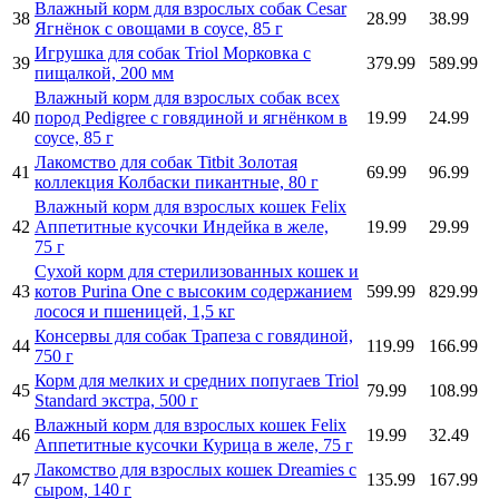
Влажный корм для взрослых собак Cesar
38
28.99
38.99
Ягнёнок с овощами в соусе, 85 г
Игрушка для собак Triol Морковка с
39
379.99
589.99
пищалкой, 200 мм
Влажный корм для взрослых собак всех
40
пород Pedigree с говядиной и ягнёнком в
19.99
24.99
соусе, 85 г
Лакомство для собак Titbit Золотая
41
69.99
96.99
коллекция Колбаски пикантные, 80 г
Влажный корм для взрослых кошек Felix
42
Аппетитные кусочки Индейка в желе,
19.99
29.99
75 г
Сухой корм для стерилизованных кошек и
43
котов Purina One с высоким содержанием
599.99
829.99
лосося и пшеницей, 1,5 кг
Консервы для собак Трапеза с говядиной,
44
119.99
166.99
750 г
Корм для мелких и средних попугаев Triol
45
79.99
108.99
Standard экстра, 500 г
Влажный корм для взрослых кошек Felix
46
19.99
32.49
Аппетитные кусочки Курица в желе, 75 г
Лакомство для взрослых кошек Dreamies с
47
135.99
167.99
сыром, 140 г