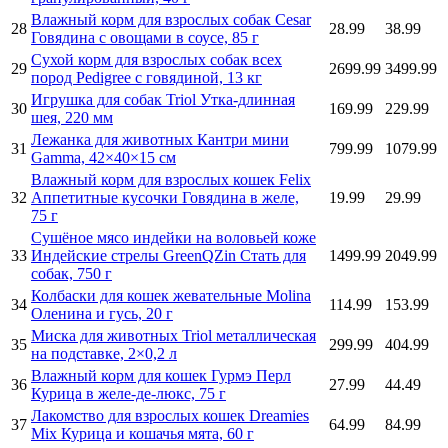
Влажный корм для взрослых собак Cesar
28
28.99
38.99
Говядина с овощами в соусе, 85 г
Сухой корм для взрослых собак всех
29
2699.99
3499.99
пород Pedigree с говядиной, 13 кг
Игрушка для собак Triol Утка-длинная
30
169.99
229.99
шея, 220 мм
Лежанка для животных Кантри мини
31
799.99
1079.99
Gamma, 42×40×15 см
Влажный корм для взрослых кошек Felix
32
Аппетитные кусочки Говядина в желе,
19.99
29.99
75 г
Сушёное мясо индейки на воловьей коже
33
Индейские стрелы GreenQZin Стать для
1499.99
2049.99
собак, 750 г
Колбаски для кошек жевательные Molina
34
114.99
153.99
Оленина и гусь, 20 г
Миска для животных Triol металлическая
35
299.99
404.99
на подставке, 2×0,2 л
Влажный корм для кошек Гурмэ Перл
36
27.99
44.49
Курица в желе-де-люкс, 75 г
Лакомство для взрослых кошек Dreamies
37
64.99
84.99
Mix Курица и кошачья мята, 60 г