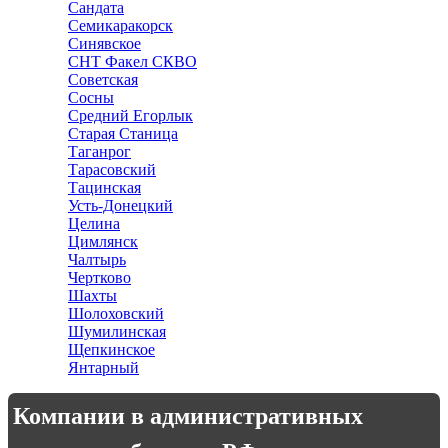
Сандата
Семикаракорск
Синявское
СНТ Факел СКВО
Советская
Сосны
Средний Егорлык
Старая Станица
Таганрог
Тарасовский
Тацинская
Усть-Донецкий
Целина
Цимлянск
Чалтырь
Чертково
Шахты
Шолоховский
Шумилинская
Щепкинское
Янтарный
Компании в административных