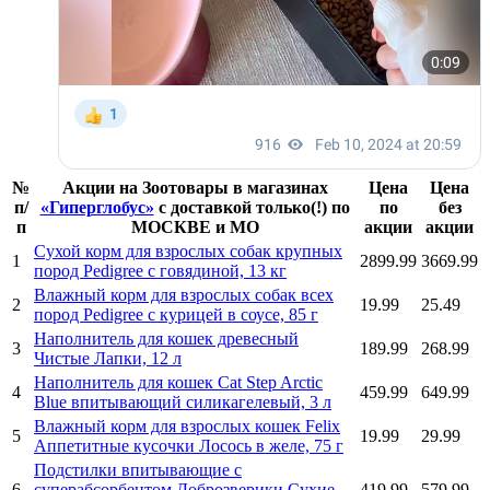
№
Акции на Зоотовары в магазинах
Цена
Цена
п/
«Гиперглобус»
с доставкой
только(!) по
по
без
п
МОСКВЕ и МО
акции
акции
Сухой корм для взрослых собак крупных
1
2899.99
3669.99
пород Pedigree с говядиной, 13 кг
Влажный корм для взрослых собак всех
2
19.99
25.49
пород Pedigree с курицей в соусе, 85 г
Наполнитель для кошек древесный
3
189.99
268.99
Чистые Лапки, 12 л
Наполнитель для кошек Cat Step Arctic
4
459.99
649.99
Blue впитывающий силикагелевый, 3 л
Влажный корм для взрослых кошек Felix
5
19.99
29.99
Аппетитные кусочки Лосось в желе, 75 г
Подстилки впитывающие с
6
суперабсорбентом Доброзверики Сухие
419.99
579.99