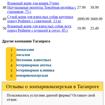
Влажный корм для кошек Гурмэ
48
Натуральные рецепты Томлёная индейка с
27.99
39.99
горошком, 75 г
Сухой корм для взрослых собак крупных
49
2899.99
3669.99
пород Pedigree с говядиной, 13 кг
Влажный корм для взрослых собак всех
50
19.99
25.49
пород Pedigree с курицей в соусе, 85 г
Другие компании Таганрога
Зоомагазин
Зоосалон
Питомник животных
Ветеринарная аптека
Ветеринарная клиника
зоопарикмахерская
Отзывы о зоопарикмахерская в Таганроге
Пользовались услугами данной фирмы? Оставьте свой
отзыв: