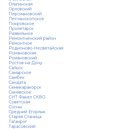
Ольгинская
Орловский
Персиановский
Песчанокопское
Покровское
Пролетарск
Развильное
Ремонтненский район
Ремонтное
Родионово-Несветайская
Романовская
Романовский
Ростов-на-Дону
Сальск
Самарское
Самбек
Сандата
Семикаракорск
Синявское
СНТ Факел СКВО
Советская
Сосны
Средний Егорлык
Старая Станица
Таганрог
Тарасовский