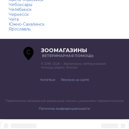
Чебоксары
Челябинск
Черкесск
Чита
Южно-Сахалинск
Ярославль
ЗООМАГАЗИНЫ
ВЕТЕРИНАРНАЯ ПОМОЩЬ
© 2018–2026 – Зоомагазин, ветеринарная
помощь рядом, близко
КотоНяня
Реклама на сайте
Перепечатка материалов разрешена только с указанием первоисточника
Политика конфиденциальности