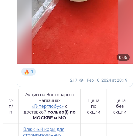
Акции на Зоотовары в
№
магазинах
Цена
Цена
п/
«Гиперглобус»
с
по
без
п
доставкой
только(!) по
акции
акции
МОСКВЕ и МО
Влажный корм для
стерилизованных