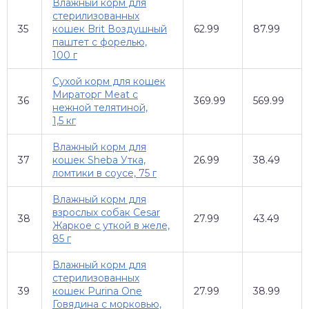
Влажный корм для
стерилизованных
35
кошек Brit Воздушный
62.99
87.99
паштет с форелью,
100 г
Сухой корм для кошек
Мираторг Meat с
36
369.99
569.99
нежной телятиной,
1,5 кг
Влажный корм для
37
кошек Sheba Утка,
26.99
38.49
ломтики в соусе, 75 г
Влажный корм для
взрослых собак Cesar
38
27.99
43.49
Жаркое с уткой в желе,
85 г
Влажный корм для
стерилизованных
39
кошек Purina One
27.99
38.99
Говядина с морковью,