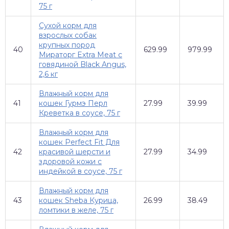
75 г
Сухой корм для
взрослых собак
крупных пород
40
629.99
979.99
Мираторг Extra Meat с
говядиной Black Angus,
2,6 кг
Влажный корм для
41
кошек Гурмэ Перл
27.99
39.99
Креветка в соусе, 75 г
Влажный корм для
кошек Perfect Fit Для
42
красивой шерсти и
27.99
34.99
здоровой кожи с
индейкой в соусе, 75 г
Влажный корм для
43
кошек Sheba Курица,
26.99
38.49
ломтики в желе, 75 г