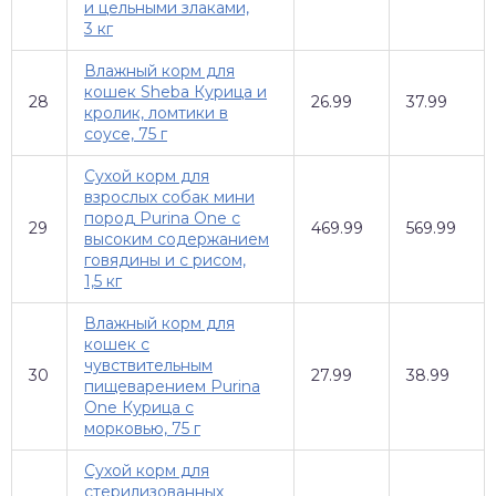
и цельными злаками,
3 кг
Влажный корм для
кошек Sheba Курица и
28
26.99
37.99
кролик, ломтики в
соусе, 75 г
Сухой корм для
взрослых собак мини
пород Purina One с
29
469.99
569.99
высоким содержанием
говядины и с рисом,
1,5 кг
Влажный корм для
кошек с
чувствительным
30
27.99
38.99
пищеварением Purina
One Курица с
морковью, 75 г
Сухой корм для
стерилизованных