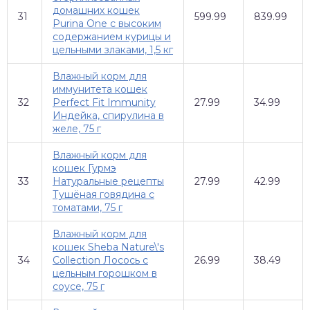
домашних кошек
31
599.99
839.99
Purina One с высоким
содержанием курицы и
цельными злаками, 1,5 кг
Влажный корм для
иммунитета кошек
32
Perfect Fit Immunity
27.99
34.99
Индейка, спирулина в
желе, 75 г
Влажный корм для
кошек Гурмэ
33
Натуральные рецепты
27.99
42.99
Тушёная говядина с
томатами, 75 г
Влажный корм для
кошек Sheba Nature\'s
34
Collection Лосось с
26.99
38.49
цельным горошком в
соусе, 75 г