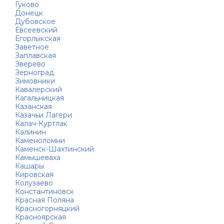
Гуково
Донецк
Дубовское
Евсеевский
Егорлыкская
Заветное
Заплавская
Зверево
Зерноград
Зимовники
Кавалерский
Кагальницкая
Казанская
Казачьи Лагери
Калач-Куртлак
Калинин
Каменоломни
Каменск-Шахтинский
Камышеваха
Кашары
Кировская
Колузаево
Константиновск
Красная Поляна
Красногорняцкий
Красноярская