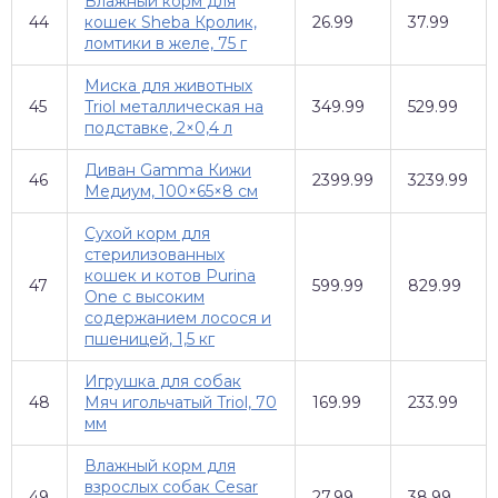
Влажный корм для
44
кошек Sheba Кролик,
26.99
37.99
ломтики в желе, 75 г
Миска для животных
45
Triol металлическая на
349.99
529.99
подставке, 2×0,4 л
Диван Gamma Кижи
46
2399.99
3239.99
Медиум, 100×65×8 см
Сухой корм для
стерилизованных
кошек и котов Purina
47
599.99
829.99
One с высоким
содержанием лосося и
пшеницей, 1,5 кг
Игрушка для собак
48
Мяч игольчатый Triol, 70
169.99
233.99
мм
Влажный корм для
взрослых собак Cesar
49
27.99
38.99