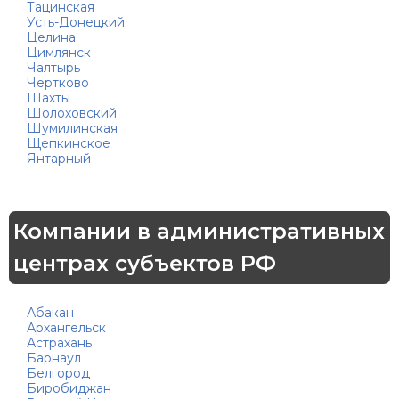
Тацинская
Усть-Донецкий
Целина
Цимлянск
Чалтырь
Чертково
Шахты
Шолоховский
Шумилинская
Щепкинское
Янтарный
Компании в административных
центрах субъектов РФ
Абакан
Архангельск
Астрахань
Барнаул
Белгород
Биробиджан