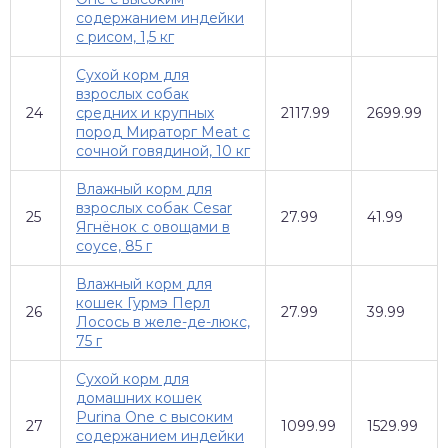
содержанием индейки
с рисом, 1,5 кг
Сухой корм для
взрослых собак
24
средних и крупных
2117.99
2699.99
пород Мираторг Meat с
сочной говядиной, 10 кг
Влажный корм для
взрослых собак Cesar
25
27.99
41.99
Ягнёнок с овощами в
соусе, 85 г
Влажный корм для
кошек Гурмэ Перл
26
27.99
39.99
Лосось в желе-де-люкс,
75 г
Сухой корм для
домашних кошек
Purina One с высоким
27
1099.99
1529.99
содержанием индейки