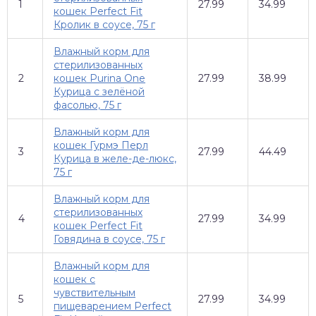
1
27.99
34.99
кошек Perfect Fit
Кролик в соусе, 75 г
Влажный корм для
стерилизованных
2
кошек Purina One
27.99
38.99
Курица с зелёной
фасолью, 75 г
Влажный корм для
кошек Гурмэ Перл
3
27.99
44.49
Курица в желе-де-люкс,
75 г
Влажный корм для
стерилизованных
4
27.99
34.99
кошек Perfect Fit
Говядина в соусе, 75 г
Влажный корм для
кошек с
чувствительным
5
27.99
34.99
пищеварением Perfect