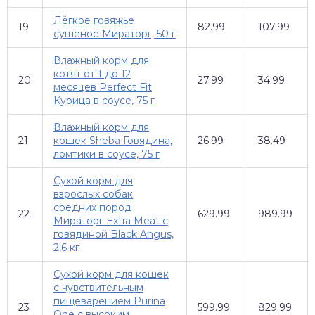
Лёгкое говяжье
19
82.99
107.99
сушёное Мираторг, 50 г
Влажный корм для
котят от 1 до 12
20
27.99
34.99
месяцев Perfect Fit
Курица в соусе, 75 г
Влажный корм для
21
кошек Sheba Говядина,
26.99
38.49
ломтики в соусе, 75 г
Сухой корм для
взрослых собак
средних пород
22
629.99
989.99
Мираторг Extra Meat с
говядиной Black Angus,
2,6 кг
Сухой корм для кошек
с чувствительным
пищеварением Purina
23
599.99
829.99
One с высоким