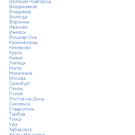
Великий Новгород
Владикавказ
Владимир
Вологда
Воронеж
Иваново
Ижевск
Йошкар-Ола
Калининград
Кемерово
Курск
Кызыл
Липецк
Магас
Махачкала
Москва
Оренбург
Пенза
Псков
Ростов-на-Дону
Смоленск
Ставрополь
Тамбов
Томск
Уфа
Хабаровск
Ханты-Мансийск