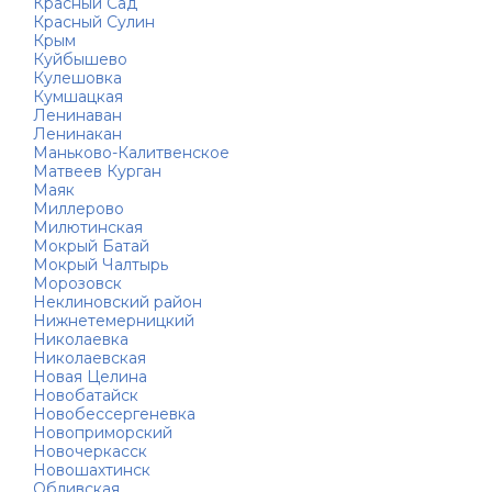
Красный Сад
Красный Сулин
Крым
Куйбышево
Кулешовка
Кумшацкая
Ленинаван
Ленинакан
Маньково-Калитвенское
Матвеев Курган
Маяк
Миллерово
Милютинская
Мокрый Батай
Мокрый Чалтырь
Морозовск
Неклиновский район
Нижнетемерницкий
Николаевка
Николаевская
Новая Целина
Новобатайск
Новобессергеневка
Новоприморский
Новочеркасск
Новошахтинск
Обливская