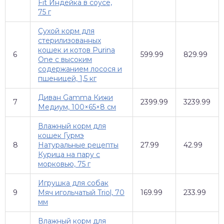
Fit Индейка в соусе,
75 г
Сухой корм для
стерилизованных
кошек и котов Purina
6
599.99
829.99
One с высоким
содержанием лосося и
пшеницей, 1,5 кг
Диван Gamma Кижи
7
2399.99
3239.99
Медиум, 100×65×8 см
Влажный корм для
кошек Гурмэ
8
Натуральные рецепты
27.99
42.99
Курица на пару с
морковью, 75 г
Игрушка для собак
9
Мяч игольчатый Triol, 70
169.99
233.99
мм
Влажный корм для