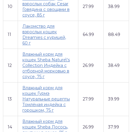
взрослых собак Cesar
10
27.99
38.99
Говядина с овощами в
соусе, 85 г
Лакомство для
взрослых кошек
11
64.99
88.49
Dreamies с курицей,
60 г
Влажный корм для
кошек Sheba Nature\'s
12
Collection Индейка с
26.99
38.49
отборной морковью в
соусе, 75 г
Влажный корм для
кошек Гурмэ
13
Натуральные рецепты
27.99
39.99
Томлёная индейка с
горошком, 75 г
Влажный корм для
14
кошек Sheba Лосось,
26.99
37.99