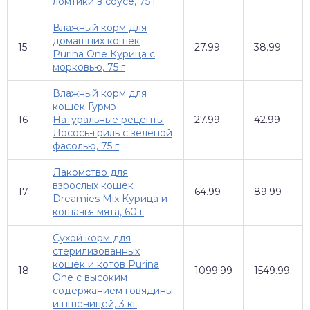
ломтики в соусе, 75 г
Влажный корм для
домашних кошек
15
27.99
38.99
Purina One Курица с
морковью, 75 г
Влажный корм для
кошек Гурмэ
16
Натуральные рецепты
27.99
42.99
Лосось-гриль с зелёной
фасолью, 75 г
Лакомство для
взрослых кошек
17
64.99
89.99
Dreamies Mix Курица и
кошачья мята, 60 г
Сухой корм для
стерилизованных
кошек и котов Purina
18
1099.99
1549.99
One с высоким
содержанием говядины
и пшеницей, 3 кг