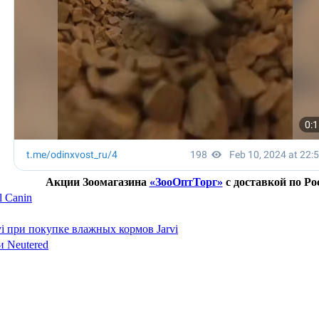
Акции Зоомагазина
«ЗооОптТорг»
с доставкой по Ро
 Canin
vi при покупке влажных кормов Jarvi
и Neutered