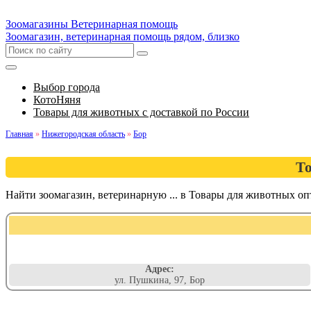
Зоомагазины
Ветеринарная помощь
Зоомагазин, ветеринарная помощь рядом, близко
Выбор города
КотоНяня
Товары для животных с доставкой по России
Главная
»
Нижегородская область
»
Бор
То
Найти зоомагазин, ветеринарную ... в Товары для животных о
Адрес:
ул. Пушкина, 97, Бор