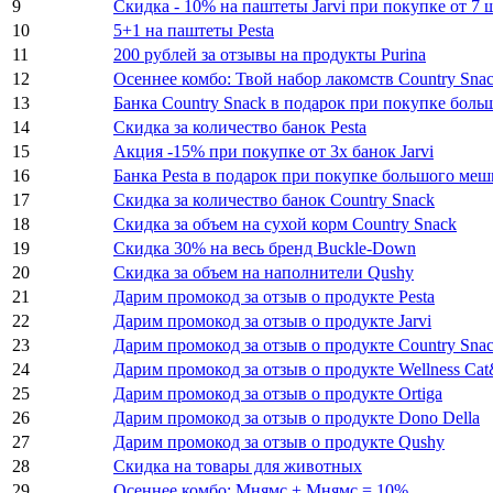
9
Скидка - 10% на паштеты Jarvi при покупке от 7 ш
10
5+1 на паштеты Pesta
11
200 рублей за отзывы на продукты Purina
12
Осеннее комбо: Твой набор лакомств Country Sna
13
Банка Country Snack в подарок при покупке боль
14
Скидка за количество банок Pesta
15
Акция -15% при покупке от 3х банок Jarvi
16
Банка Pesta в подарок при покупке большого мешк
17
Скидка за количество банок Country Snack
18
Скидка за объем на сухой корм Country Snack
19
Скидка 30% на весь бренд Buckle-Down
20
Скидка за объем на наполнители Qushy
21
Дарим промокод за отзыв о продукте Pesta
22
Дарим промокод за отзыв о продукте Jarvi
23
Дарим промокод за отзыв о продукте Country Sna
24
Дарим промокод за отзыв о продукте Wellness Ca
25
Дарим промокод за отзыв о продукте Ortiga
26
Дарим промокод за отзыв о продукте Dono Della
27
Дарим промокод за отзыв о продукте Qushy
28
Скидка на товары для животных
29
Осеннее комбо: Мнямс + Мнямс = 10%