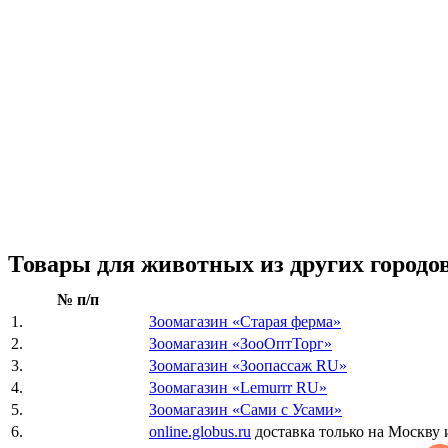
Товары для животных из других городов 
№ п/п
1.
Зоомагазин «Старая ферма»
2.
Зоомагазин «ЗооОптТорг»
3.
Зоомагазин «Зоопассаж RU»
4.
Зоомагазин «Lemurrr RU»
5.
Зоомагазин «Сами с Усами»
6.
online.globus.ru
доставка только на Москву