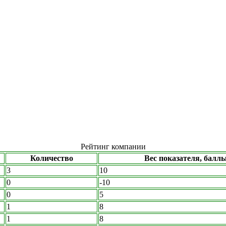
Рейтинг компании
Количество
Вес показателя, балл
3
10
0
-10
0
5
1
8
1
8