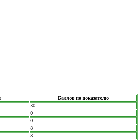
ы
Баллов по показателю
30
0
0
8
8