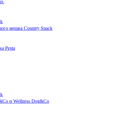
т.
ck
шого мешка Country Snack
а Pesta
ck
t&Co и Wellness Dog&Co