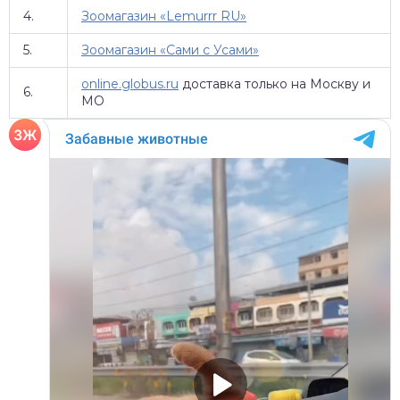
4.
Зоомагазин «Lemurrr RU»
5.
Зоомагазин «Сами с Усами»
online.globus.ru
доставка только на Москву и
6.
МО