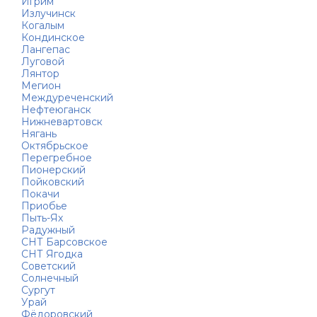
Игрим
Излучинск
Когалым
Кондинское
Лангепас
Луговой
Лянтор
Мегион
Междуреченский
Нефтеюганск
Нижневартовск
Нягань
Октябрьское
Перегребное
Пионерский
Пойковский
Покачи
Приобье
Пыть-Ях
Радужный
СНТ Барсовское
СНТ Ягодка
Советский
Солнечный
Сургут
Урай
Фёдоровский