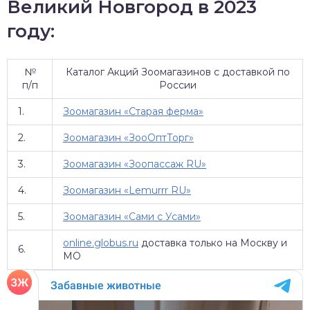
Великий Новгород в 2023
году:
№
Каталог Акций Зоомагазинов с доставкой по
п/п
России
1.
Зоомагазин «Старая ферма»
2.
Зоомагазин «ЗооОптТорг»
3.
Зоомагазин «Зоопассаж RU»
4.
Зоомагазин «Lemurrr RU»
5.
Зоомагазин «Сами с Усами»
online.globus.ru
доставка только на Москву и
6.
МО