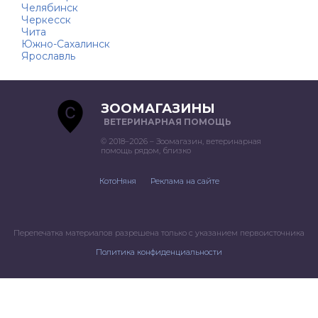
Челябинск
Черкесск
Чита
Южно-Сахалинск
Ярославль
ЗООМАГАЗИНЫ
ВЕТЕРИНАРНАЯ ПОМОЩЬ
© 2018–2026 – Зоомагазин, ветеринарная
помощь рядом, близко
КотоНяня
Реклама на сайте
Перепечатка материалов разрешена только с указанием первоисточника
Политика конфиденциальности