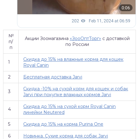
№
Акции Зоомагазина
«ЗооОптТорг»
с доставкой
п/
по России
п
Скидка до 15% на влажные корма для кошек
1
Royal Canin
2
Бесплатная доставка Jarvi
Скидка -10% на сухой корм для кошек и собак
3
Jarvi при покупке влажных кормов Jarvi
Скидка до 15% на сухой корм Royal Canin
4
линейки Neutered
5
Скидка до 15% на корма Purina One
6
Новинка. Сухие корма для собак Jarvi