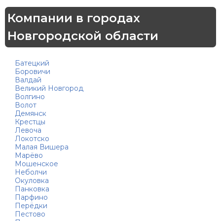
Компании в городах
Новгородской области
Батецкий
Боровичи
Валдай
Великий Новгород
Волгино
Волот
Демянск
Крестцы
Левоча
Локотско
Малая Вишера
Марёво
Мошенское
Неболчи
Окуловка
Панковка
Парфино
Перёдки
Пестово