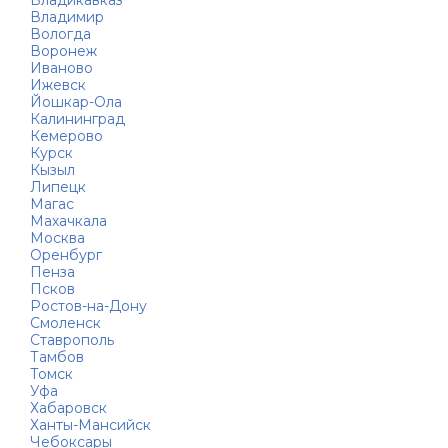
Владикавказ
Владимир
Вологда
Воронеж
Иваново
Ижевск
Йошкар-Ола
Калининград
Кемерово
Курск
Кызыл
Липецк
Магас
Махачкала
Москва
Оренбург
Пенза
Псков
Ростов-на-Дону
Смоленск
Ставрополь
Тамбов
Томск
Уфа
Хабаровск
Ханты-Мансийск
Чебоксары