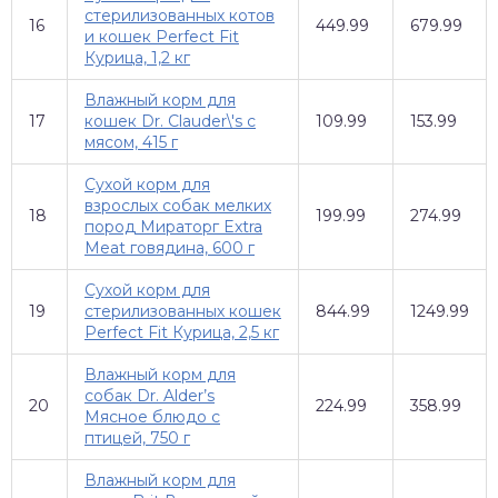
стерилизованных котов
16
449.99
679.99
и кошек Perfect Fit
Курица, 1,2 кг
Влажный корм для
17
кошек Dr. Clauder\'s с
109.99
153.99
мясом, 415 г
Сухой корм для
взрослых собак мелких
18
199.99
274.99
пород Мираторг Extra
Meat говядина, 600 г
Сухой корм для
19
стерилизованных кошек
844.99
1249.99
Perfect Fit Курица, 2,5 кг
Влажный корм для
собак Dr. Alder’s
20
224.99
358.99
Мясное блюдо с
птицей, 750 г
Влажный корм для