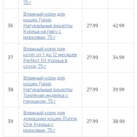
75 г
Влажный корм для
кошек Гурмэ
36
Натуральные рецепты
27.99
42.99
Курица на пару с
морковью, 75 г
Влажный корм для
котят от 1 до 12 месяцев
37
27.99
34.99
Perfect Fit Курица в
соусе, 75 г
Влажный корм для
кошек Гурмэ
38
Натуральные рецепты
27.99
39.99
Томлёная индейка с
горошком, 75 г
Влажный корм для
домашних кошек Purina
39
27.99
38.99
One Курица с
морковью, 75 г