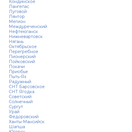
Кондинское
Лангепас
Луговой
Лянтор
Мегион
Междуреченский
Нефтеюганск
Нижневартовск
Нягань
Октябрьское
Перегребное
Пионерский
Пойковский
Покачи
Приобье
Пыть-Ях
Радужный
СНТ Барсовское
СНТ Ягодка
Советский
Солнечный
Сургут
Урай
Фёдоровский
Ханты-Мансийск
Шапша
Югорск