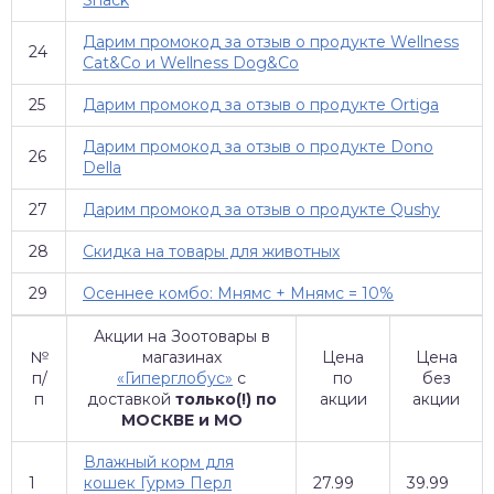
Snack
Дарим промокод за отзыв о продукте Wellness
24
Cat&Co и Wellness Dog&Co
25
Дарим промокод за отзыв о продукте Ortiga
Дарим промокод за отзыв о продукте Dono
26
Della
27
Дарим промокод за отзыв о продукте Qushy
28
Скидка на товары для животных
29
Осеннее комбо: Мнямс + Мнямс = 10%
Акции на Зоотовары в
№
магазинах
Цена
Цена
п/
«Гиперглобус»
с
по
без
п
доставкой
только(!) по
акции
акции
МОСКВЕ и МО
Влажный корм для
1
кошек Гурмэ Перл
27.99
39.99