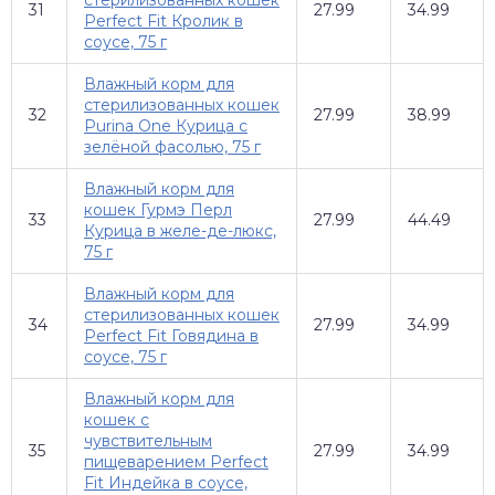
стерилизованных кошек
31
27.99
34.99
Perfect Fit Кролик в
соусе, 75 г
Влажный корм для
стерилизованных кошек
32
27.99
38.99
Purina One Курица с
зелёной фасолью, 75 г
Влажный корм для
кошек Гурмэ Перл
33
27.99
44.49
Курица в желе-де-люкс,
75 г
Влажный корм для
стерилизованных кошек
34
27.99
34.99
Perfect Fit Говядина в
соусе, 75 г
Влажный корм для
кошек с
чувствительным
35
27.99
34.99
пищеварением Perfect
Fit Индейка в соусе,