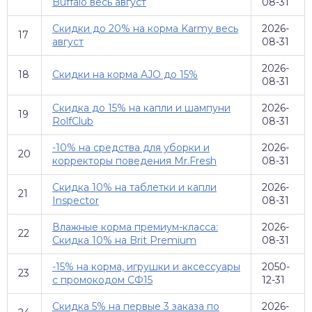
Buffalo весь август
08-31
Скидки до 20% на корма Karmy весь
2026-
17
август
08-31
2026-
18
Скидки на корма AJO до 15%
08-31
Скидка до 15% на капли и шампуни
2026-
19
RolfClub
08-31
-10% на средства для уборки и
2026-
20
корректоры поведения Mr.Fresh
08-31
Скидка 10% на таблетки и капли
2026-
21
Inspector
08-31
Влажные корма премиум-класса:
2026-
22
Скидка 10% на Brit Premium
08-31
-15% на корма, игрушки и аксессуары
2050-
23
с промокодом СФ15
12-31
Скидка 5% на первые 3 заказа по
2026-