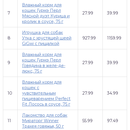
Влажный корм для
кошек Гурмэ Перл
7
27.99
39.99
Мясной дуэт Курица и
кролик в соусе, 75 г
Игрушка для собак
8
Утка с хрустящей шеей
927.99
1159.99
GiGwi с пищалкой
Влажный корм для
кошек Гурмэ Перл
9
27.99
39.99
Говядина в желе-де-
люкс, 75 г
Влажный корм для
кошек с
10
чувствительным
27.99
34.99
пищеварением Perfect
Fit Лосось в соусе, 75 г
Лакомство для собак
11
Мираторг Winner
55.99
97.49
Трахея говяжья, 50 г