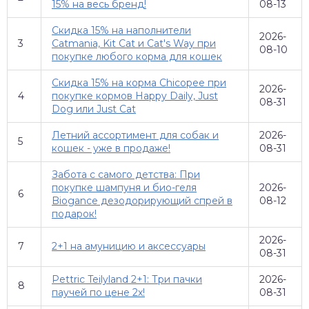
15% на весь бренд!
08-13
Скидка 15% на наполнители
2026-
3
Catmania, Kit Cat и Cat's Way при
08-10
покупке любого корма для кошек
Скидка 15% на корма Chicopee при
2026-
4
покупке кормов Happy Daily, Just
08-31
Dog или Just Cat
Летний ассортимент для собак и
2026-
5
кошек - уже в продаже!
08-31
Забота с самого детства: При
покупке шампуня и био-геля
2026-
6
Biogance дезодорирующий спрей в
08-12
подарок!
2026-
7
2+1 на амуницию и аксессуары
08-31
Pettric Teilyland 2+1: Три пачки
2026-
8
паучей по цене 2х!
08-31