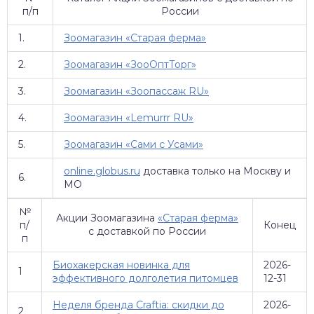
п/п
России
1.
Зоомагазин «Старая ферма»
2.
Зоомагазин «ЗооОптТорг»
3.
Зоомагазин «Зоопассаж RU»
4.
Зоомагазин «Lemurrr RU»
5.
Зоомагазин «Сами с Усами»
online.globus.ru
доставка только на Москву и
6.
МО
№
Акции Зоомагазина
«Старая ферма»
п/
Конец
с доставкой по России
п
Биохакерская новинка для
2026-
1
эффективного долголетия питомцев
12-31
Неделя бренда Craftia: скидки до
2026-
2