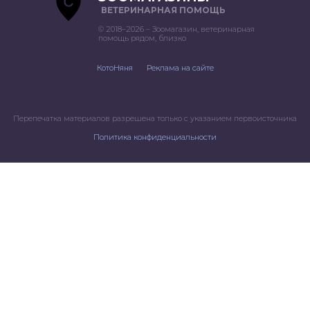
ВЕТЕРИНАРНАЯ ПОМОЩЬ
© 2018–2026 – Зоомагазин, ветеринарная
помощь рядом, близко
КотоНяня
Реклама на сайте
Перепечатка материалов разрешена только с указанием первоисточника
Политика конфиденциальности