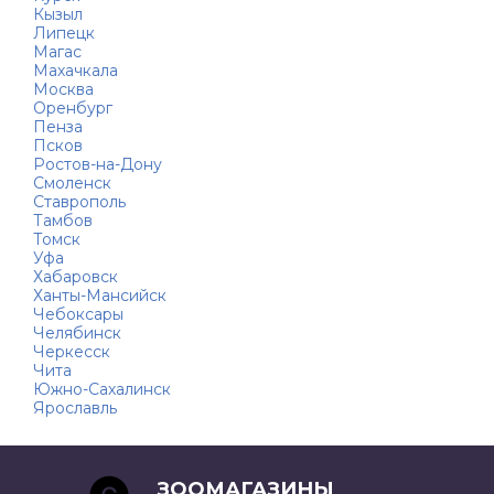
Кызыл
Липецк
Магас
Махачкала
Москва
Оренбург
Пенза
Псков
Ростов-на-Дону
Смоленск
Ставрополь
Тамбов
Томск
Уфа
Хабаровск
Ханты-Мансийск
Чебоксары
Челябинск
Черкесск
Чита
Южно-Сахалинск
Ярославль
ЗООМАГАЗИНЫ