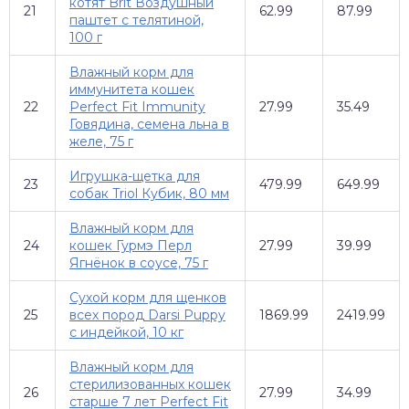
котят Brit Воздушный
21
62.99
87.99
паштет с телятиной,
100 г
Влажный корм для
иммунитета кошек
22
Perfect Fit Immunity
27.99
35.49
Говядина, семена льна в
желе, 75 г
Игрушка-щетка для
23
479.99
649.99
собак Triol Кубик, 80 мм
Влажный корм для
24
кошек Гурмэ Перл
27.99
39.99
Ягнёнок в соусе, 75 г
Сухой корм для щенков
25
всех пород Darsi Puppy
1869.99
2419.99
с индейкой, 10 кг
Влажный корм для
стерилизованных кошек
26
27.99
34.99
старше 7 лет Perfect Fit