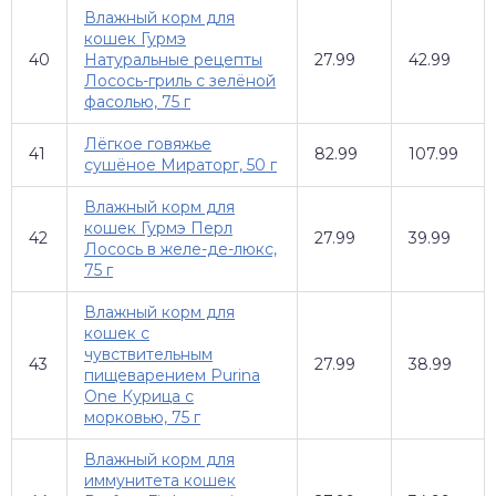
Влажный корм для
кошек Гурмэ
40
Натуральные рецепты
27.99
42.99
Лосось-гриль с зелёной
фасолью, 75 г
Лёгкое говяжье
41
82.99
107.99
сушёное Мираторг, 50 г
Влажный корм для
кошек Гурмэ Перл
42
27.99
39.99
Лосось в желе-де-люкс,
75 г
Влажный корм для
кошек с
чувствительным
43
27.99
38.99
пищеварением Purina
One Курица с
морковью, 75 г
Влажный корм для
иммунитета кошек