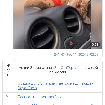
№
Акции Зоомагазина
«ЗооОптТорг»
с доставкой
п/
по России
п
Скидка до 15% на влажные корма для кошек
1
Royal Canin
2
Бесплатная доставка Jarvi