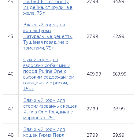
44
Perfect Fit Immunity
27.99
34.99
Индейка, спирулина в
желе, 75 г
Влажный корм для
кошек Гурмэ
45
Натуральные рецепты
27.99
42.99
Тушёная говядина с
томатами, 75 г
Сухой корм для
взрослых собак мини
пород Purina One с
46
469.99
569.99
высоким содержанием
говядины и с рисом,
1,5 кг
Влажный корм для
стерилизованных кошек
47
27.99
38.99
Purina One Говядина с
морковью, 75 г
Влажный корм для
48
кошек Гурмэ Перл
27.99
39.99