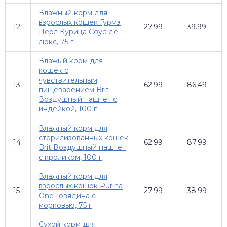
Влажный корм для
взрослых кошек Гурмэ
12
27.99
39.99
Перл Курица Соус де-
люкс, 75 г
Влажый корм для
кошек с
чувствительным
13
62.99
86.49
пищеварением Brit
Воздушный паштет с
индейкой, 100 г
Влажный корм для
стерилизованных кошек
14
62.99
87.99
Brit Воздушный паштет
с кроликом, 100 г
Влажный корм для
взрослых кошек Purina
15
27.99
38.99
One Говядина с
морковью, 75 г
Сухой корм для