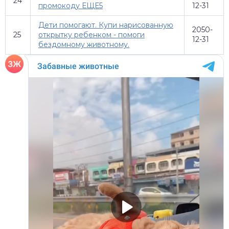
24
промокоду ЕЩЕ5
12-31
Дети помогают. Купи нарисованную
2050-
25
открытку ребенком - помоги
12-31
бездомному животному.