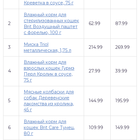
Креветка в соусе, 75 г
Влажный корм для
стерилизованных кошек
2
62.99
87.99
Brit Воздушный паштет
с форелью, 100 г
Миска Triol
3
214.99
269.99
металлическая, 1,75 л
Влажный корм для
взрослых кошек Гурмэ
4
27.99
39.99
Перл Кролик в соусе,
75 г
Мясные колбаски для
собак Деревенские
5
144.99
195.99
лакомства из кролика,
45 г
Влажный корм для
6
кошек Brit Care Тунец,
109.99
149.99
80 г