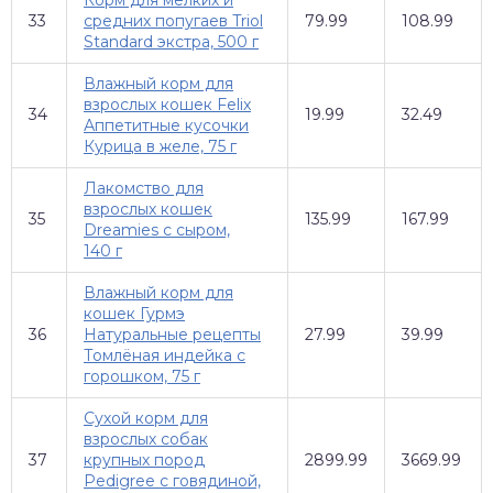
33
средних попугаев Triol
79.99
108.99
Standard экстра, 500 г
Влажный корм для
взрослых кошек Felix
34
19.99
32.49
Аппетитные кусочки
Курица в желе, 75 г
Лакомство для
взрослых кошек
35
135.99
167.99
Dreamies с сыром,
140 г
Влажный корм для
кошек Гурмэ
36
Натуральные рецепты
27.99
39.99
Томлёная индейка с
горошком, 75 г
Сухой корм для
взрослых собак
37
крупных пород
2899.99
3669.99
Pedigree с говядиной,