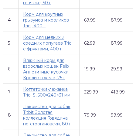
говяжье, 50 г
Корм для крупных
4
грызунов и кроликов
69.99
87.99
Triol, 400 г
Корм для мелких и
5
средних попугаев Triol
62.99
87.99
с фруктами, 400 г
Влажный корм для
взрослых кошек Felix
6
19.99
29.99
Аппетитные кусочки
Кролик в желе, 75 г
Когтеточка-лежанка
7
329.99
418.99
Triol S, 500×240×31 мм
Лакомство для собак
Titbit Золотая
8
79.99
99.99
коллекция Говядина
по-строгановски, 80 г
Лакомство для собак