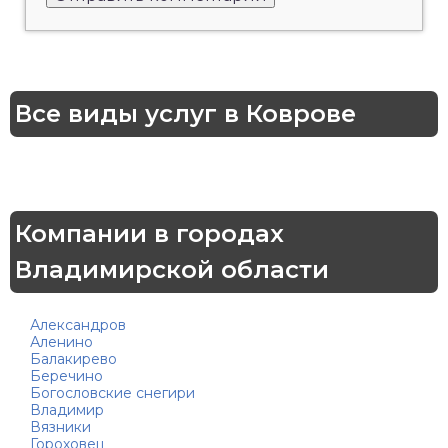
Все виды услуг в Коврове
Компании в городах
Владимирской области
Александров
Аленино
Балакирево
Беречино
Богословские снегири
Владимир
Вязники
Гороховец