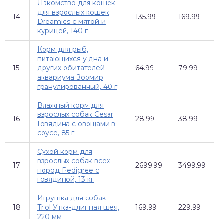
Лакомство для кошек
для взрослых кошек
14
135.99
169.99
Dreamies с мятой и
курицей, 140 г
Корм для рыб,
питающихся у дна и
15
других обитателей
64.99
79.99
аквариума Зоомир
гранулированный, 40 г
Влажный корм для
взрослых собак Cesar
16
28.99
38.99
Говядина с овощами в
соусе, 85 г
Сухой корм для
взрослых собак всех
17
2699.99
3499.99
пород Pedigree с
говядиной, 13 кг
Игрушка для собак
18
Triol Утка-длинная шея,
169.99
229.99
220 мм