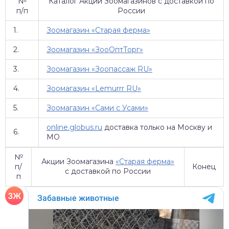
№
Каталог Акций Зоомагазинов с доставкой по
п/п
России
1.
Зоомагазин «Старая ферма»
2.
Зоомагазин «ЗооОптТорг»
3.
Зоомагазин «Зоопассаж RU»
4.
Зоомагазин «Lemurrr RU»
5.
Зоомагазин «Сами с Усами»
online.globus.ru
доставка только на Москву и
6.
МО
№
Акции Зоомагазина
«Старая ферма»
п/
Конец
с доставкой по России
п