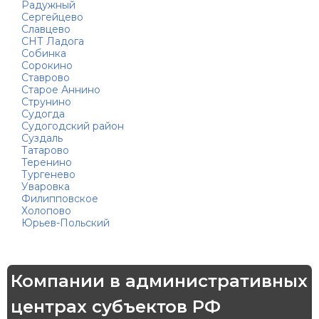
Радужный
Сергейцево
Славцево
СНТ Ладога
Собинка
Сорокино
Ставрово
Старое Аннино
Струнино
Судогда
Судогодский район
Суздаль
Татарово
Теренино
Тургенево
Уваровка
Филипповское
Холопово
Юрьев-Польский
Компании в административных
центрах субъектов РФ