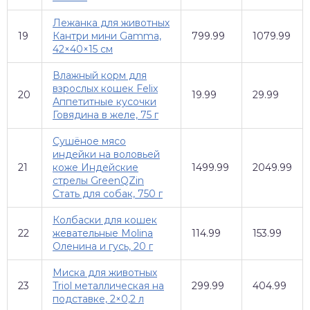
Лежанка для животных
19
Кантри мини Gamma,
799.99
1079.99
42×40×15 см
Влажный корм для
взрослых кошек Felix
20
19.99
29.99
Аппетитные кусочки
Говядина в желе, 75 г
Сушёное мясо
индейки на воловьей
21
коже Индейские
1499.99
2049.99
стрелы GreenQZin
Стать для собак, 750 г
Колбаски для кошек
22
жевательные Molina
114.99
153.99
Оленина и гусь, 20 г
Миска для животных
23
Triol металлическая на
299.99
404.99
подставке, 2×0,2 л