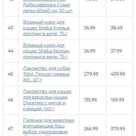
Доброзверики Сухие
лапки 60х40 см, 30 шт.
Влажный корм для
43
кошек Sheba Курица,
26.99
38.49
ломтики в желе, 75 г
Влажный корм для
44
кошек Sheba Кролик,
26.99
37.99
ломтики в желе, 75 г
Лакомство для собак
45
Titbit Лёгкое говяжье
279.99
439.99
XXL, 67 г
Лакомство для кошек
для взрослых кошек
46
135.99
169.99
Dreamies с мятой и
курицей, 140 г
Пелёнки для животных
впитывающие Ваш
47
264.99
379.99
выбор одноразовые