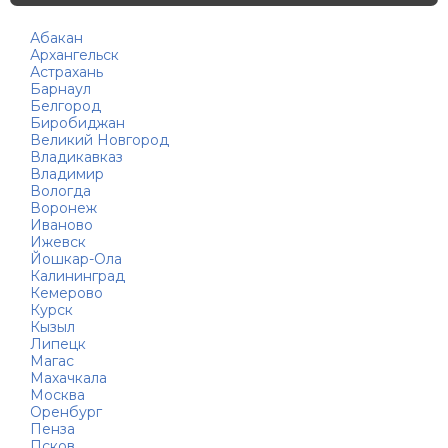
Абакан
Архангельск
Астрахань
Барнаул
Белгород
Биробиджан
Великий Новгород
Владикавказ
Владимир
Вологда
Воронеж
Иваново
Ижевск
Йошкар-Ола
Калининград
Кемерово
Курск
Кызыл
Липецк
Магас
Махачкала
Москва
Оренбург
Пенза
Псков