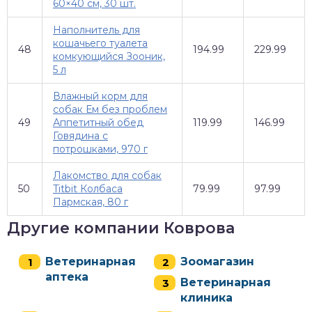
60×40 см, 30 шт.
Наполнитель для
кошачьего туалета
48
194.99
229.99
комкующийся Зооник,
5 л
Влажный корм для
собак Ем без проблем
49
Аппетитный обед
119.99
146.99
Говядина с
потрошками, 970 г
Лакомство для собак
50
Titbit Колбаса
79.99
97.99
Пармская, 80 г
Другие компании Коврова
Ветеринарная
Зоомагазин
аптека
Ветеринарная
клиника