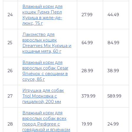
Влажный корм для
кошек Гурмэ Перл
24
27.99
44.49
Курица в желе-де-
люкс, 75 г
Лакомство для
взрослых кошек
25
64.99
84.99
Dreamies Mix Курица и
кошачья мята, 60 г
Влажный корм для
взрослых собак Cesar
26
28.99
38.99
Ягнёнок с овощами в
соусе, 85 г
Игрушка для собак
27
Triol Морковка с
379.99
589.99
пищалкой, 200 мм
Влажный корм для
взрослых собак всех
28
пород Pedigree с
19.99
24.99
говядиной и ягнёнком