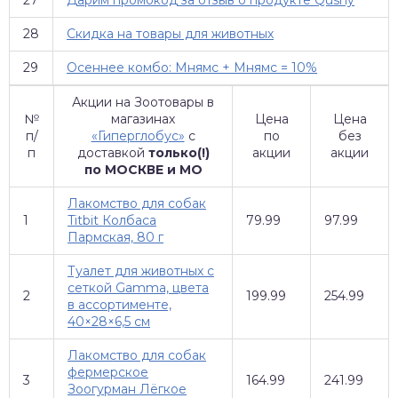
28
Скидка на товары для животных
29
Осеннее комбо: Мнямс + Мнямс = 10%
Акции на Зоотовары в
№
магазинах
Цена
Цена
п/
«Гиперглобус»
с
по
без
п
доставкой
только(!)
акции
акции
по МОСКВЕ и МО
Лакомство для собак
1
Titbit Колбаса
79.99
97.99
Пармская, 80 г
Туалет для животных с
сеткой Gamma, цвета
2
199.99
254.99
в ассортименте,
40×28×6,5 см
Лакомство для собак
фермерское
3
164.99
241.99
Зоогурман Лёгкое