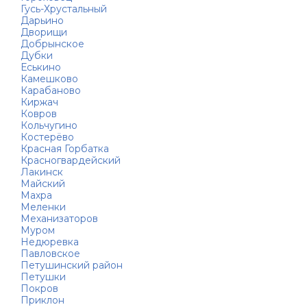
Гусь-Хрустальный
Дарьино
Дворищи
Добрынское
Дубки
Еськино
Камешково
Карабаново
Киржач
Ковров
Кольчугино
Костерёво
Красная Горбатка
Красногвардейский
Лакинск
Майский
Махра
Меленки
Механизаторов
Муром
Недюревка
Павловское
Петушинский район
Петушки
Покров
Приклон