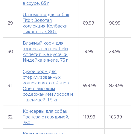
в соусе, 85 г
Лакомство для собак
Titbit Золотая
29
69.99
96.99
коллекция Колбаски
пикантные, 80 г
Влажный корм для
взрослых кошек Felix
30
19.99
29.99
Аппетитные кусочки
Индейка в желе, 75 г
Сухой корм для
стерилизованных
кошек и котов Purina
31
599.99
829.99
One с высоким
содержанием лосося и
пшеницей, 1,5 кг
Консервы для собак
32
Трапеза с говядиной,
119.99
166.99
750 г
Корм для мелких и