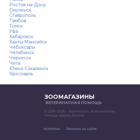
Ростов-на-Дону
Смоленск
Ставрополь
Тамбов
Томск
Уфа
Хабаровск
Ханты-Мансийск
Чебоксары
Челябинск
Черкесск
Чита
Южно-Сахалинск
Ярославль
ЗООМАГАЗИНЫ
ВЕТЕРИНАРНАЯ ПОМОЩЬ
© 2018–2026 – Зоомагазин, ветеринарная
помощь рядом, близко
КотоНяня
Реклама на сайте