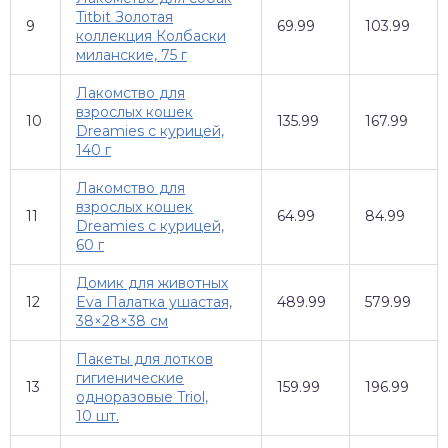
Titbit Золотая
9
69.99
103.99
коллекция Колбаски
миланские, 75 г
Лакомство для
взрослых кошек
10
135.99
167.99
Dreamies c курицей,
140 г
Лакомство для
взрослых кошек
11
64.99
84.99
Dreamies с курицей,
60 г
Домик для животных
12
Eva Палатка ушастая,
489.99
579.99
38×28×38 см
Пакеты для лотков
гигиенические
13
159.99
196.99
одноразовые Triol,
10 шт.