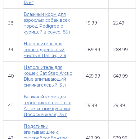
13 кг
Влажный корм для
взрослых собак всех
38
19.99
25.49
пород Pedigree с
курицей в соусе, 85 г
Наполнитель для
39
кошек древесный
189.99
268.99
Чистые Лапки, 12 л
Наполнитель для
кошек Cat Step Arctic
40
459.99
649.99
Blue впитывающий
силикагелевый, 3 л
Влажный корм для
взрослых кошек Felix
41
19.99
29.99
Аппетитные кусочки
Лосось в желе, 75 г
Подстилки
впитывающие с
42
суперабсорбентом
419.99
579.99